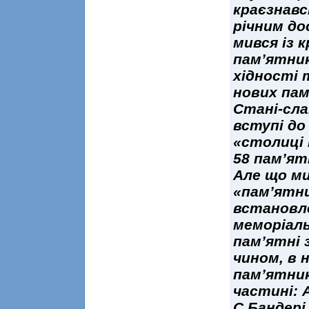
краєзнавс
річним до
мився із
пам’ятник
хідності 
нових пам
Стані-сла
вступі до
«столиці 
58 пам’ят
Але що ми
«пам’ятни
встановле
меморіаль
пам’ятні 
чином, в 
пам’ятник
частині: А
С.Бандері