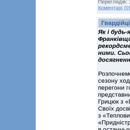
Переглядів:
Коментарі (0
Гвардійці
Як і будь-
Франківщи
рекордсме
ними. Сьо
досягненн
Розпочнемо
сезону ход
перегони г
представни
Грицюк з «Г
Своїх досв
з «Теплови
«Придністр
в останньо