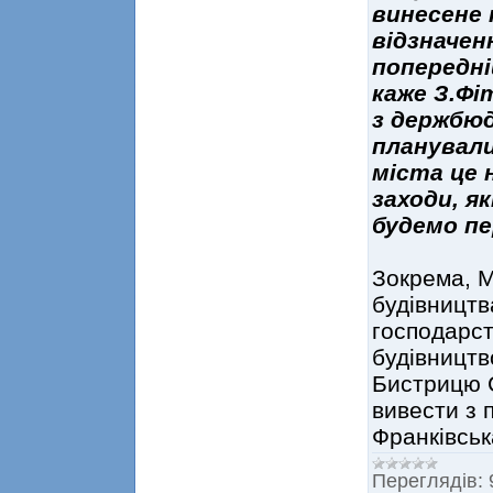
винесене 
відзначен
попередні
каже З.Фі
з держбюд
планували
міста це 
заходи, я
будемо пе
Зокрема, М
будівництв
господарст
будівництв
Бистрицю С
вивести з п
Франківськ
Переглядів: