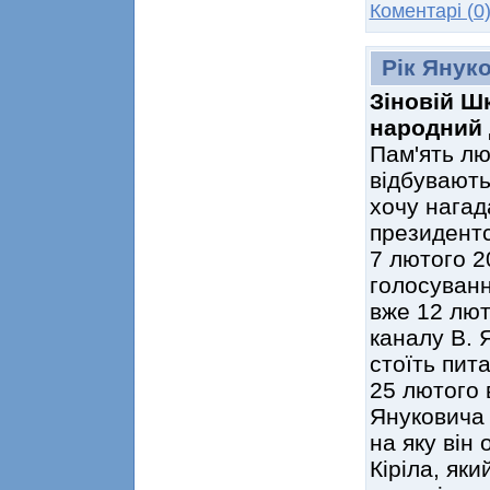
Коментарі (0
Рік Януко
Зіновій Ш
народний 
Пам'ять люд
відбувають
хочу нагад
президентс
7 лютого 2
голосуванн
вже 12 лют
каналу В. 
стоїть пит
25 лютого 
Януковича 
на яку він
Кіріла, яки