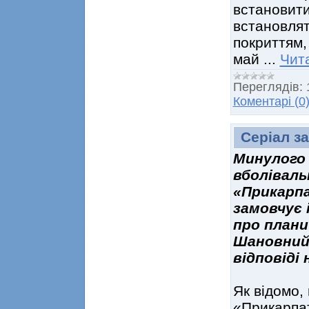
встановити
встановлят
покриттям, 
май
...
Чита
Переглядів:
Коментарі (0
Серіал з
Минулого 
вболіваль
«Прикарпа
замовчує 
про плани 
Шановний 
відповіді 
Як відомо,
«Прикарпат