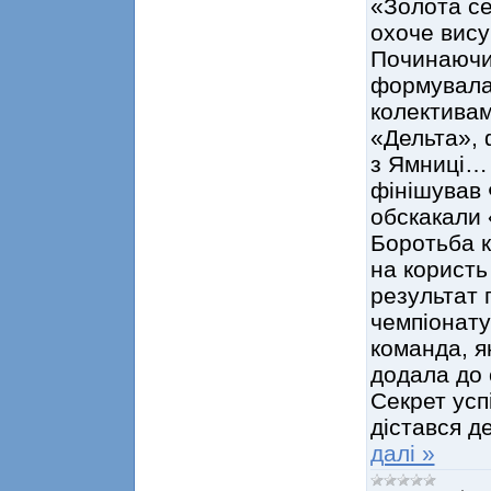
«Золота се
охоче вису
Починаючи 
формувалас
колективам
«Дельта», 
з Ямниці… 
фінішував Ф
обскакали
Боротьба 
на користь
результат 
чемпіонату
команда, я
додала до 
Секрет успі
дістався д
далі »