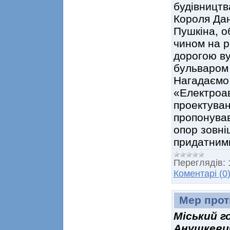
будівництв
Короля Дан
Пушкіна, о
чином на р
дорогою ву
бульваром 
Нагадаємо,
«Електроа
проектуван
пропонува
опор зовні
придатним
Переглядів:
Коментарі (0
Мер прот
Міський г
Анушкеви