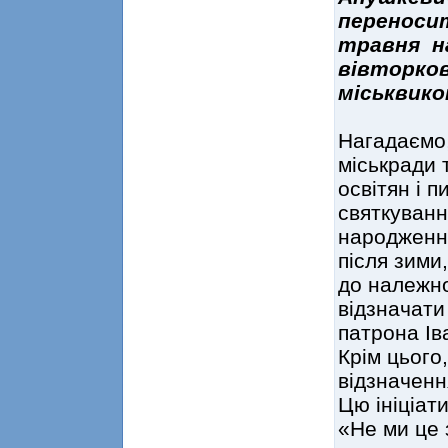
переносит
травня на
вівторков
міськвико
Нагадаємо,
міськради т
освітян і 
святкуванн
народження
після зими
до належно
відзначати
патрона Ів
Крім цього,
відзначенн
Цю ініціат
«Не ми це 