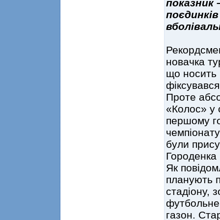
показник –
поєдинків
вболіваль
Рекордсмен
новачка ту
що носить 
фіксувався
Проте абс
«Колос» у с
першому го
чемпіонату
були присут
Городенка
Як повідом
планують 
стадіону, 
футбольне 
газон. Ста