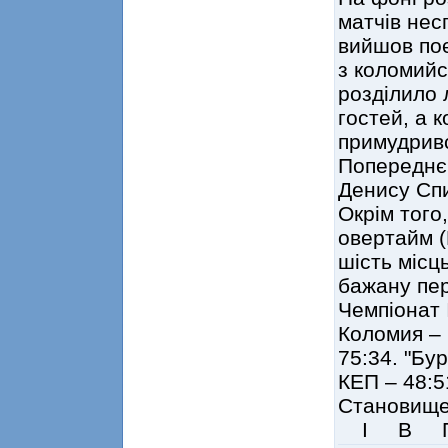
матчів нес
вийшов поє
з коломийс
розділило 
гостей, а 
примудривс
Попереднє
Денису Спи
Окрім того
овертайм (
шість місц
бажану пер
Чемпіонат 
Коломия – 
75:34. "Бу
КЕП – 48:5
Становище
І В П