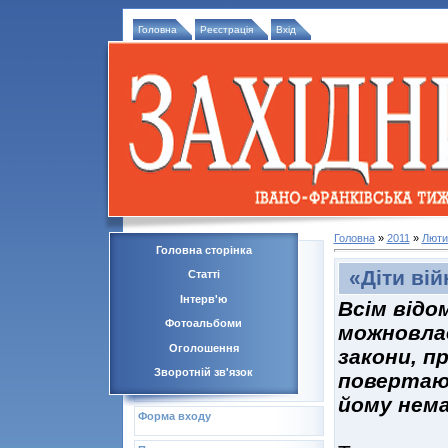
Головна
Реєстрація
Вхід
Головна
»
2011
»
Люти
Головна сторінка
«Діти ві
Статті
Інтерв'ю
Всім відо
Фотоальбоми
можновлад
Оголошення
закони, п
Зворотній зв'язок
повертаю
йому нема
Форма входу