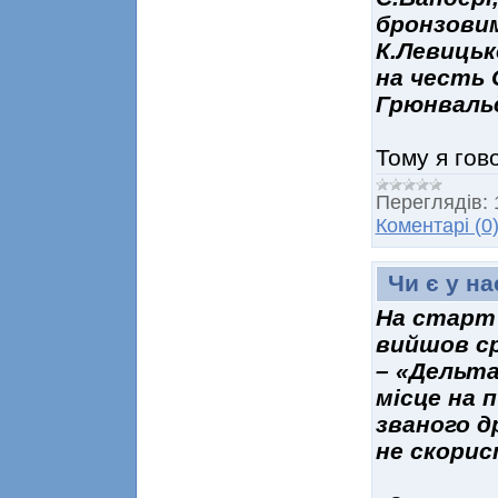
бронзови
К.Левицьк
на честь 
Грюнвальд
Тому я гов
Переглядів:
Коментарі (0
Чи є у на
На старт 
вийшов ср
– «Дельта
місце на 
званого д
не скорис