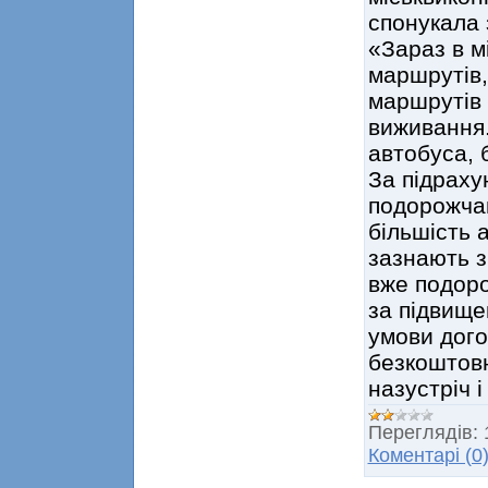
спонукала 
«Зараз в м
маршрутів,
маршрутів 
виживання.
автобуса, 
За підраху
подорожча
більшість 
зазнають з
вже подоро
за підвище
умови дого
безкоштовн
назустріч 
Переглядів:
Коментарі (0