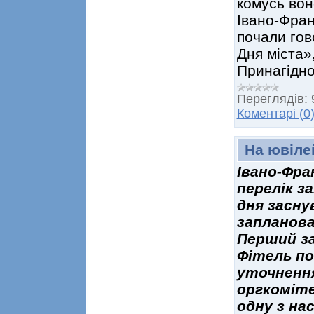
комусь вон
Івано-Фран
почали гов
Дня міста»
Принагідн
Переглядів:
Коментарі (0
На ювіле
Івано-Фра
перелік з
дня засну
запланова
Перший за
Фітель по
уточнення
оргкоміте
одну з на