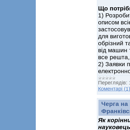
Що потріб
1) Розроби
описом всіє
застосовув
для вигото
обрізний т
від машин т
все решта,
2) Заявки 
електронно
Переглядів:
Коментарі (1
Черга на 
Франківс
Як корінн
науковець