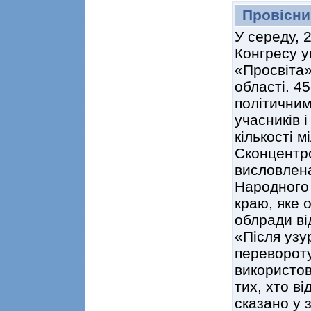
Провісни
У середу, 
Конгресу у
«Просвіта»
області. 45
політичним
учасників 
кількості м
Сконцентро
висловлена
Народного 
краю, яке 
облради ві
«Після узу
перевороту 
використов
тих, хто ві
сказано у 