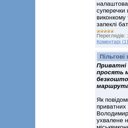
налаштован
суперечки 
виконкому 
запеклі ба
Переглядів:
Коментарі (1
Пільгові
Приватні 
просять м
безкоштов
маршрутах
Як повідом
приватних 
Володимир 
ухвалене н
міськвикон