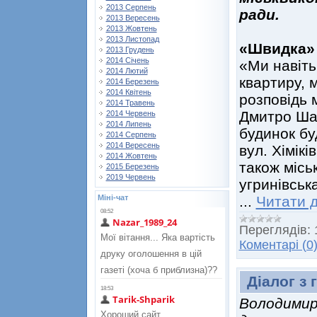
2013 Серпень
ради.
2013 Вересень
2013 Жовтень
2013 Листопад
«Швидка» 
2013 Грудень
2014 Січень
«Ми навіть
2014 Лютий
квартиру, 
2014 Березень
2014 Квітень
розповідь 
2014 Травень
Дмитро Шау
2014 Червень
2014 Липень
будинок бу
2014 Серпень
2014 Вересень
вул. Хімікі
2014 Жовтень
також місь
2015 Березень
2019 Червень
угринівська
...
Читати д
Міні-чат
Переглядів:
Коментарі (0
Діалог з
Володимир