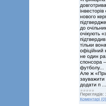
довготрива
інвесторів 
нового кер
підтвердже
до очільник
очікують «
підтвердив
тільки вон
офіційний 
не один ра
спонсора –
футболу...
Але ж «При
зауважити 
додати п
..
Переглядів:
Коментарі (0