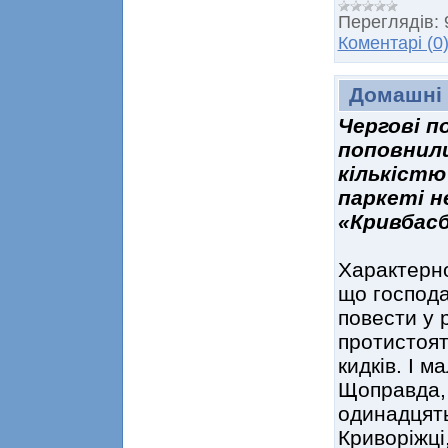
Переглядів:
Коментарі (0
Домашні 
Чергові п
поповнил
кількістю
паркеті н
«Кривбас
Характерно
що господа
повести у 
протистоят
кидків. І 
Щоправда, 
одинадцят
Криворіжці