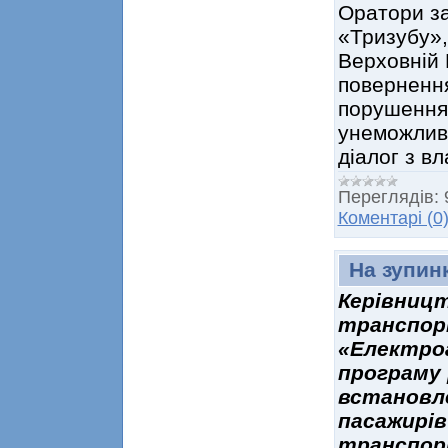
Оратори з
«Тризубу»,
Верховній 
повернення
порушення
унеможлив
діалог з в
Переглядів:
Коментарі (0
На зупин
Керівницт
транспорт
«Електро
програму 
встановле
пасажирів
транспор