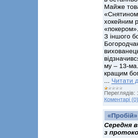
Майже това
«Снятином
хокейним р
«покером»
З іншого б
Богородчан
вихованец
відзначивс
му – 13-ма
кращим бо
...
Читати д
Переглядів:
Коментарі (0
«Пробій»
Середня в
з проток