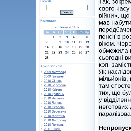
Так, зокре
Пошук
свого часу
війни», що
Календар
мав набути
«
Лютий 2011
»
передбаче
Пн
Вт
Ср
Чт
Пт
Сб
Нд
пенсії в ро
1
2
3
4
5
6
віком. Чер
7
8
9
10
11
12
13
14
15
16
17
18
19
20
обмежила ц
21
22
23
24
25
26
27
сьогодні в
28
коп. заміст
Архів записів
Як наслідок
2009 Листопад
2009 Грудень
мільйонів, 
2010 Січень
там спосте
2010 Березень
2010 Квітень
тих, що бул
2010 Травень
у відділен
2010 Червень
2010 Липень
неготових 
2010 Серпень
2010 Вересень
паралізова
2010 Жовтень
2010 Листопад
2010 Грудень
Непропуск
2011 Січень