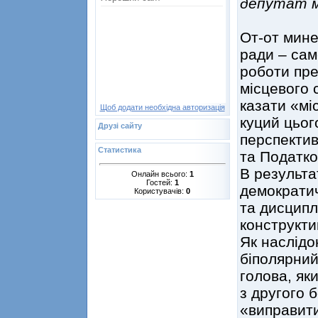
депутат м
От-от мине 
ради – сам
роботи пре
місцевого 
казати «мі
Щоб додати необхідна авторизація
куций цьог
Друзі сайту
перспектив
Статистика
та Податко
В результа
Онлайн всього:
1
Гостей:
1
демократич
Користувачів:
0
та дисципл
конструкти
Як наслідо
біполярний
голова, як
з другого б
«виправити