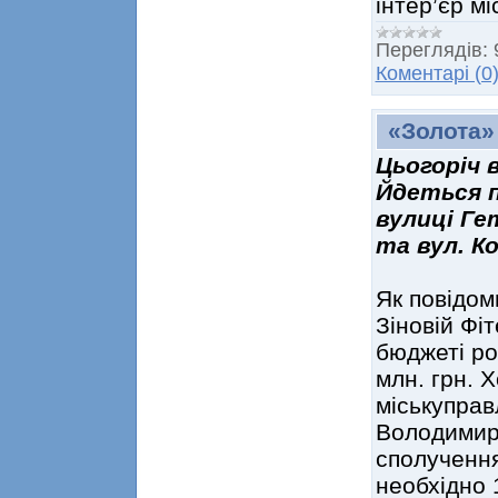
інтер’єр м
Переглядів:
Коментарі (0
«Золота»
Цьогоріч 
Йдеться п
вулиці Ге
та вул. К
Як повідом
Зіновій Фіт
бюджеті ро
млн. грн. 
міськуправ
Володимира
сполученн
необхідно 