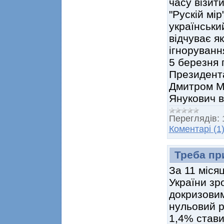
часу візит
"Рускій мі
українськи
відчуває я
ігноруванн
5 березня 
Президента
Дмитром М
Янукович 
Переглядів:
Коментарі (1
Треба пр
За 11 місяц
України зр
докризовим
нульовий р
1,4% стави