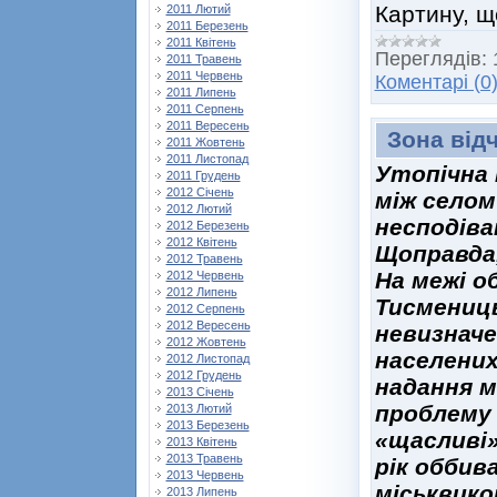
Картину, щ
2011 Лютий
2011 Березень
2011 Квітень
Переглядів:
2011 Травень
2011 Червень
Коментарі (0
2011 Липень
2011 Серпень
2011 Вересень
Зона від
2011 Жовтень
2011 Листопад
Утопічна 
2011 Грудень
2012 Січень
між селом
2012 Лютий
несподіва
2012 Березень
2012 Квітень
Щоправда,
2012 Травень
На межі о
2012 Червень
2012 Липень
Тисмениць
2012 Серпень
2012 Вересень
невизначе
2012 Жовтень
населених
2012 Листопад
2012 Грудень
надання м
2013 Січень
проблему 
2013 Лютий
2013 Березень
«щасливі»
2013 Квітень
2013 Травень
рік оббив
2013 Червень
міськвико
2013 Липень