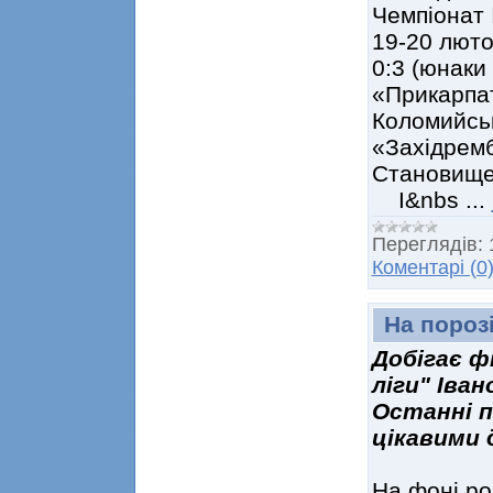
Чемпіонат 
19-20 люто
0:3 (юнаки
«Прикарпат
Коломийськ
«Західремб
Становище
І&nbs
...
Переглядів:
Коментарі (0
На пороз
Добігає ф
ліги" Іва
Останні п
цікавими 
На фоні ро