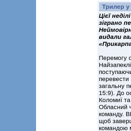
Трилер у
Цієї неді
зіграно п
Неймовір
видали га
«Прикарп
Перемогу с
Найзапеклі
поступаючи
перевести 
загальну пе
15:9). До 
Коломиї та
Обласний ч
команду. В
щоб заверш
командою м