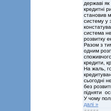
державі як
кредитні р
становив м
систему у 
констатува
система не
розвитку е
Разом з ти
одним роз
споживчого
кредити, к
На жаль, г
кредитуван
сьогодні н
без розвит
підняти ос
У чому пол
далі »