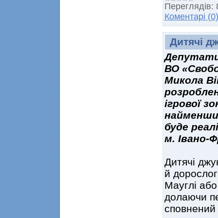
Переглядів:
Коментарі (0
Дитячі дж
Депутати 
ВО «Своб
Микола В
розробле
ігрової з
найменши
буде реал
м. Івано-Ф
Дитячі джу
й дорослог
Мауглі або
долаючи пе
сповнений