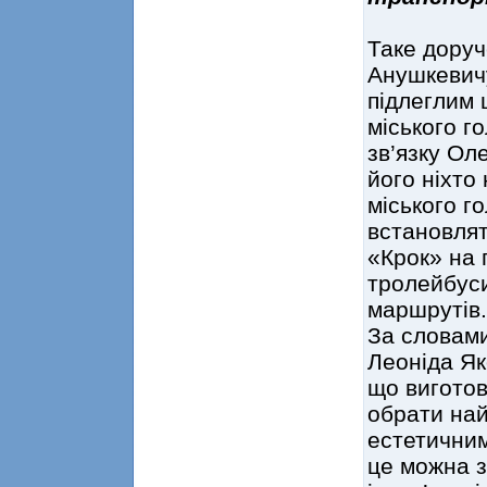
Таке доруч
Анушкевичу
підлеглим 
міського г
зв’язку Ол
його ніхто
міського г
встановлят
«Крок» на 
тролейбуси
маршрутів.
За словам
Леоніда Як
що виготов
обрати най
естетичним
це можна з