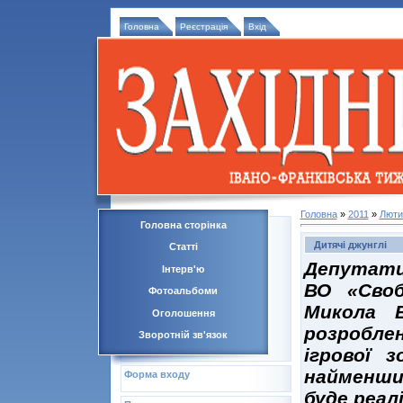
Головна
Реєстрація
Вхід
Головна
»
2011
»
Люти
Головна сторінка
Дитячі джунглі
Статті
Депутати 
Інтерв'ю
ВО «Своб
Фотоальбоми
Микола 
Оголошення
розробл
Зворотній зв'язок
ігрової 
найменши
Форма входу
буде реал