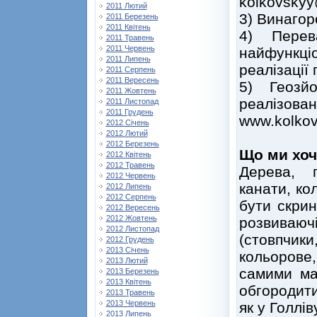
kolkovskyy
2011 Лютий
3) Винагор
2011 Березень
2011 Квітень
4) Перев
2011 Травень
2011 Червень
найфункц
2011 Липень
реалізації 
2011 Серпень
2011 Вересень
5) Геозй
2011 Жовтень
реалізов
2011 Листопад
2011 Грудень
www.kolkov
2012 Січень
2012 Лютий
2012 Березень
Що ми хоч
2012 Квітень
2012 Травень
Дерева, 
2012 Червень
канати, к
2012 Липень
2012 Серпень
бути скрин
2012 Вересень
2012 Жовтень
розвиваючі
2012 Листопад
(стовпчик
2012 Грудень
2013 Січень
кольоров
2013 Лютий
самими ма
2013 Березень
2013 Квітень
обгородити
2013 Травень
2013 Червень
як у Голлі
2013 Липень