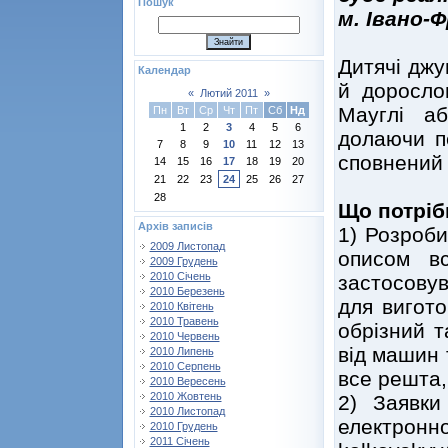
Пошук
м. Івано-Ф
Дитячі джу
Календар
й доросло
«
Лютий 2011
»
Мауглі а
Пн
Вт
Ср
Чт
Пт
Сб
Нд
1
2
3
4
5
6
долаючи п
7
8
9
10
11
12
13
сповнений
14
15
16
17
18
19
20
21
22
23
24
25
26
27
28
Що потріб
Архів записів
1) Розроби
2009 Листопад
описом вс
2009 Грудень
2010 Січень
застосову
2010 Березень
для вигото
2010 Квітень
2010 Травень
обрізний т
2010 Червень
від машин т
2010 Липень
2010 Серпень
все решта,
2010 Вересень
2010 Жовтень
2) Заявки
2010 Листопад
електрон
2010 Грудень
2011 Січень