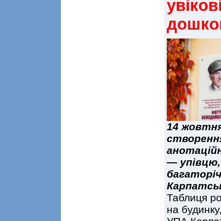
увіков
дошк
14 жовтня
створення
анотацій
— упівцю,
багаторі
Карпатськ
Таблиця ро
на будинку