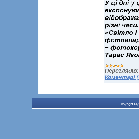
У ці дні 
експонуют
відображ
різні час
«Світло і
фотоапар
– фотокор
Тарас Яко
Переглядів:
Коментарі (
Copyright M