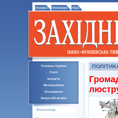
Головна
Реєстрація
Вхід
ПОЛІТИК
Головна сторінка
Статті
Грома
Інтерв'ю
Фотоальбоми
люстр
Оголошення
Зворотній зв'язок
Форма входу