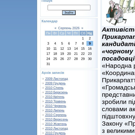
Пошук
Календар
Активіст
«
Серпень 2026
»
Пн
Вт
Ср
Чт
Пт
Сб
Нд
Прикарпа
1
2
кандидаті
3
4
5
6
7
8
9
10
11
12
13
14
15
16
«чорному 
17
18
19
20
21
22
23
посадовц
24
25
26
27
28
29
30
31
«Народна 
«Координац
Архів записів
Прикарпатт
2009 Листопад
2009 Грудень
«Громадськ
2010 Січень
2010 Березень
представн
2010 Квітень
зробили пі
2010 Травень
2010 Червень
словами акт
2010 Липень
підштовхну
2010 Серпень
2010 Вересень
Закону «Пр
2010 Жовтень
2010 Листопад
з великими
2010 Грудень