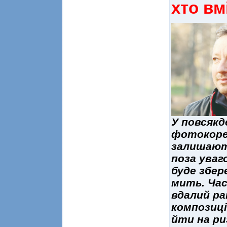
хто вм
У повсяк
фотокорес
залишають
поза уваг
буде збер
мить. Час
вдалий ра
композиц
йти на ри