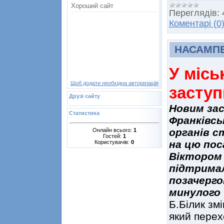
Переглядів:
Коментарі (0
НАСАМП
У місь
Щоб додати необхідна авторизація
заступ
Друзі сайту
Новим зас
Статистика
Франківсь
органів с
Онлайн всього:
1
Гостей:
1
на цю пос
Користувачів:
0
Віктором
підтримал
позачергов
минулого 
Б.Білик зм
який перех