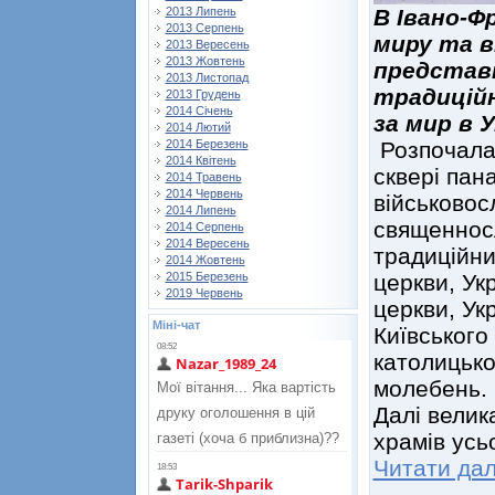
В Івано-Ф
2013 Липень
2013 Серпень
миру та в
2013 Вересень
2013 Жовтень
представн
2013 Листопад
традиційн
2013 Грудень
2014 Січень
за мир в У
2014 Лютий
Розпочала
2014 Березень
2014 Квітень
сквері пан
2014 Травень
2014 Червень
військовос
2014 Липень
священносл
2014 Серпень
2014 Вересень
традиційни
2014 Жовтень
церкви, Ук
2015 Березень
2019 Червень
церкви, Ук
Міні-чат
Київського
католицько
молебень.
Далі велик
храмів усь
Читати дал