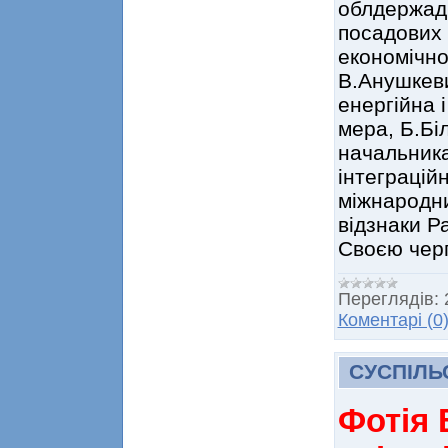
облдержадм
посадових 
економічно
В.Анушкеви
енергійна 
мера, Б.Бі
начальника
інтеграційн
міжнародни
відзнаки Р
Своєю чер
Переглядів:
Коментарі (0
СУСПІЛЬ
Фотія