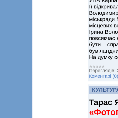
УПА Карпат
Її відкрив
Володимирс
міськради 
місцевих в
Ірина Воло
повсякчас 
бути – спр
був лагідн
На думку 
Переглядів:
Коментарі (0
КУЛЬТУР
Тарас 
«Фотог