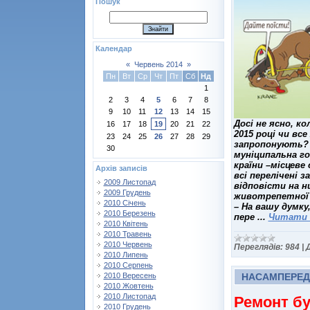
Пошук
Календар
«
Червень 2014
»
Пн
Вт
Ср
Чт
Пт
Сб
Нд
1
2
3
4
5
6
7
8
9
10
11
12
13
14
15
Досі не ясно, к
16
17
18
19
20
21
22
2015 році чи вс
23
24
25
26
27
28
29
запропонують? 
30
муніципальна го
країни –місцеве
Архів записів
всі перелічені 
2009 Листопад
відповісти на н
2009 Грудень
животрепетної
2010 Січень
– На вашу думку
2010 Березень
пере
...
Читати д
2010 Квітень
2010 Травень
2010 Червень
Переглядів:
984
|
2010 Липень
2010 Серпень
НАСАМПЕРЕД
2010 Вересень
2010 Жовтень
2010 Листопад
Ремонт бу
2010 Грудень