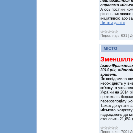
покладаються на
справами міськв
А ось постійні ко
рішень виключно 
ініціативою або з
Читати далі »
Переглядів:
631
|
Д
МІСТО
Зменшили
Івано-Франківсь
2014 рік, відпов
гривень.
Як повідомила нач
необхідність у вн
зв’язку з ухвале
України на 2014 р
протоколів бюджет
перерозподілу бю
Також депутати з
міського бюджету
надходжень до міс
становить 21,6% 
Переглядів:
700
|
Д