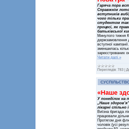
Гаряча пора вст
Справжнім лото
вступників вибі
чого тільки пр
студентом таког
процесі, як прав
батьківської ки
Минулого тижня Ка
держзамовлення дл
вступної кампанії
зменшилась кількі
зареєстрованих о
Читати далі »
Переглядів:
783
|
Д
СУСПІЛЬСТВ
«Наше здо
У понеділок на 
„Наше здоров’я”
лікарні спільно
Виїзна бригада лі
працювали дільнич
Протягом дня флю
чоловік (усі резул
пройшли 50 чолов