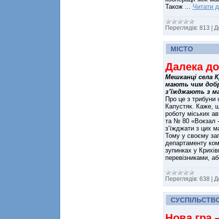
Також
...
Читати д
Переглядів:
813
|
Д
МІСТО
Далека до
Мешканці села К
мають чим добр
з’їжджають з м
Про це з трибуни 
Капустяк. Каже, щ
роботу міських а
та № 80 «Вокзал –
з’їжджати з цих м
Тому у своєму зап
департаменту кому
зупинках у Крихів
перевізниками, а
Переглядів:
638
|
Д
СУСПІЛЬСТВ
Нова гра 