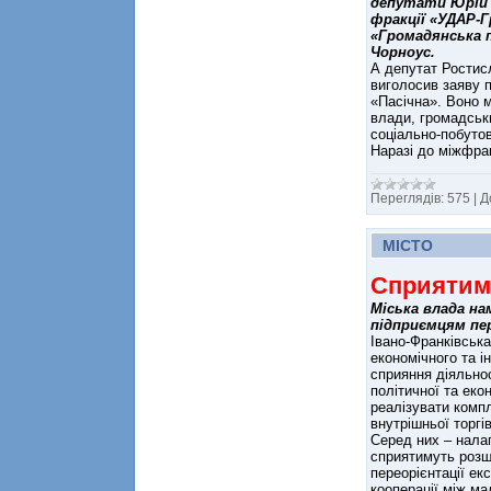
депутати Юрій 
фракції «УДАР-
«Громадянська 
Чорноус.
А депутат Ростисл
виголосив заяву п
«Пасічна». Воно м
влади, громадськи
соціально-побутов
Наразі до міжфра
Переглядів:
575
|
Д
МІСТО
Сприятиму
Міська влада н
підприємцям пер
Івано-Франківськ
економічного та і
сприяння діяльно
політичної та еко
реалізувати компл
внутрішньої торгі
Серед них – нала
сприятимуть розш
переорієнтації ек
кооперації між ма