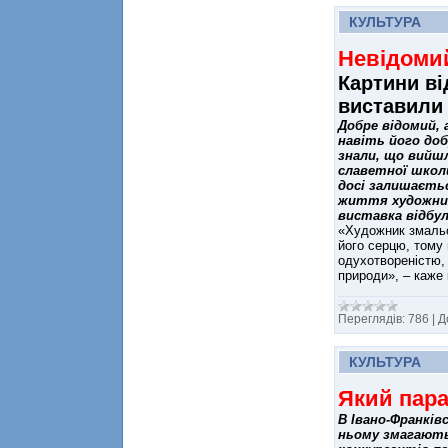
КУЛЬТУРА
Невідоми
Картини ві
виставили 
Добре відомий,
навіть його доб
знали, що вийшл
славетної школ
досі залишаєть
життя художник
виставка відбул
«Художник змальо
його серцю, тому 
одухотвореністю,
природи», – каже
Переглядів:
786
|
Д
КУЛЬТУРА
Який пара
В Івано-Франківс
ньому змагають