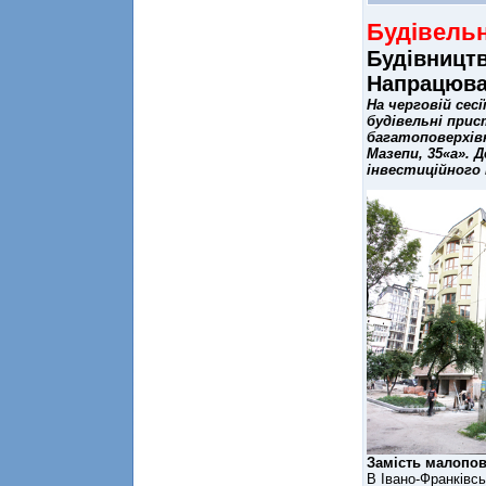
Будівель
Будівництв
Напрацюва
На черговій сесі
будівельні при
багатоповерхівк
Мазепи, 35«а».
інвестиційного
Замість малопов
В Івано-Франківсь