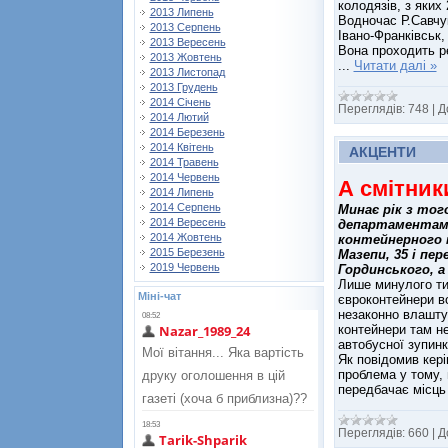
колодязів, з яких
2013 Липень
Водночас Р.Савчук
2013 Серпень
Івано-Франківськ,
2013 Вересень
Вона проходить р
2013 Жовтень
...
Читати далі »
2013 Листопад
2013 Грудень
2014 Січень
Переглядів:
748
|
Д
2014 Лютий
2014 Березень
2014 Квітень
АКЦЕНТИ
2014 Травень
2014 Червень
А смітник
2014 Липень
2014 Серпень
Минає рік з тог
2014 Вересень
департаментам 
2014 Жовтень
контейнерного 
2015 Березень
Мазепи, 35 і пе
2019 Червень
Гординського, а
Лише минулого ти
Міні-чат
євроконтейнери во
незаконно влашту
контейнери там н
автобусної зупинк
Як повідомив кері
проблема у тому, 
передбачає місц
Переглядів:
660
|
Д