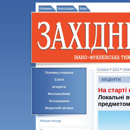
Головна
Реєстрація
Вхід
Головна
»
2014
»
Черв
Головна сторінка
АКЦЕНТИ
Статті
Інтерв'ю
На старті
Фотоальбоми
Локальні в
Оголошення
предметом
Зворотній зв'язок
Форма входу