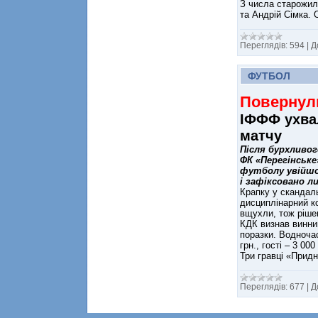
З числа старожилі
та Андрій Сімка. 
Переглядів:
594
|
Д
ФУТБОЛ
Повернули
ІФФФ ухва
матчу
Після бурхливо
ФК «Перегінське
футболу увійшов
і зафіксовано л
Крапку у скандал
дисциплінарний ко
вщухли, тож ріше
КДК визнав винним
поразки. Водночас
грн., гості – 3 00
Три гравці «Придн
Переглядів:
677
|
Д