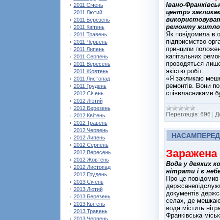
Івано-Франківс
2011 Січень
центр» заклика
2011 Лютий
використовуват
2011 Березень
ремонту житло
2011 Квітень
Як повідомила в.
2011 Травень
підприємство орга
2011 Червень
принципи положен
2011 Липень
капітальних ремо
2011 Серпень
проводяться лише
2011 Вересень
якістю робіт.
2011 Жовтень
«Я закликаю мешка
2011 Листопад
ремонтів. Вони по
2011 Грудень
співвласниками бу
2012 Січень
2012 Лютий
2012 Березень
Переглядів:
696
|
Д
2012 Квітень
2012 Травень
2012 Червень
НАСАМПЕРЕД
2012 Липень
2012 Серпень
Заражена
2012 Вересень
2012 Жовтень
Вода у деяких к
2012 Листопад
нітрати і є неб
2012 Грудень
Про це повідомив 
2013 Січень
держсанепідслужб
2013 Лютий
документів держс
2013 Березень
селах, де мешкают
2013 Квітень
вода містить нітр
2013 Травень
Франківська місь
2013 Червень