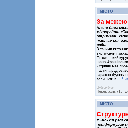
МІСТО
За межею
Члени двох місь
мікрорайоні «Па
отримати кадас
так, що їхні га
ради.
З такими питанням
вислухали і зажад
Фітеля, який куру
Івано-Франківсько
«Угринів має прое
частина радіозавод
Гаражно-будівельн
залишити в
...
Чит
Переглядів:
713
|
Д
МІСТО
Структурн
У міській раді 
поінформував пе