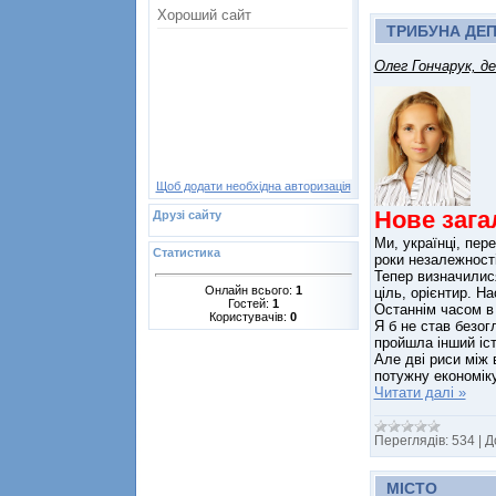
ТРИБУНА ДЕП
Олег Гончарук, де
Щоб додати необхідна авторизація
Нове зага
Друзі сайту
Ми, українці, пер
Статистика
роки незалежності
Тепер визначилися
Онлайн всього:
1
ціль, орієнтир. 
Гостей:
1
Останнім часом в 
Користувачів:
0
Я б не став безог
пройшла інший іст
Але дві риси між 
потужну економіку
Читати далі »
Переглядів:
534
|
Д
МІСТО