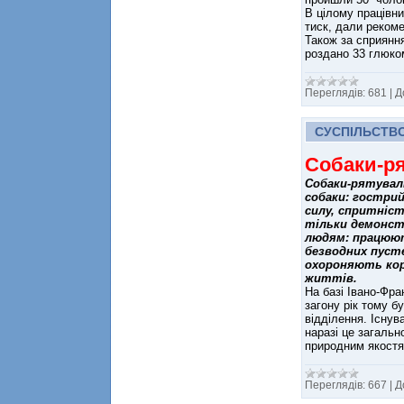
В цілому працівни
тиск, дали рекоме
Також за сприянн
роздано 33 глюк
Переглядів:
681
|
Д
СУСПІЛЬСТВ
Собаки-р
Собаки-рятуваль
собаки: гострий
силу, спритніст
тільки демонстр
людям: працюют
безводних пусте
охороняють кор
життів.
На базі Івано-Фра
загону рік тому б
відділення. Існув
наразі це загальн
природним якостя
Переглядів:
667
|
Д