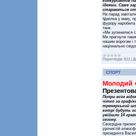
конкурсантів па
ідеями. Саме за
стараються ств
На парад завітали
бджілка у маку, п
фурору наробила п
танк.
«Ми зупинилися са
Ми прагнули таким
нашим ворогам і т
національно свід
Переглядів:
622
|
Д
СПОРТ
Молодий 
Презентов
Попри всім відо
чітко за графік
тренерський шта
котрі будуть го
увійшло 14 грав
сезону.
Своєрідна презент
урочистій атмосфе
президента Васил