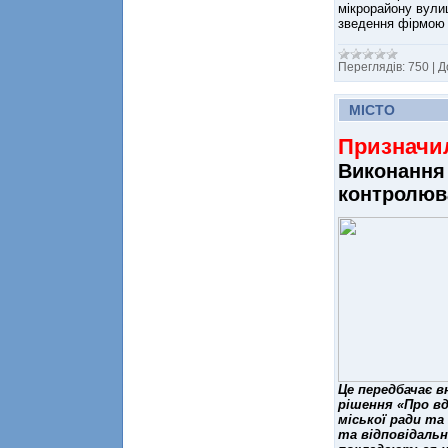
мікрорайону вули
зведення фірмою 
Переглядів:
750
|
Д
МІСТО
Призначи
Виконання 
контролюва
Це передбачає 
рішення «Про в
міської ради та
та відповідальн