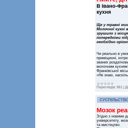
В Івано-Фра
кухня
Ще у травні ми
Молочної кухні 
зрушило з місця
попередніми під
необхідно орієн
Чи реально в умов
приміщенні, котре
званих роздаткови
молочним кухням? 
Франківської міськ
«Не знаю, наскіль
Переглядів:
981
|
Д
СУСПІЛЬСТВ
Мозок реа
Згідно з новими 
університету, моз
та мистецтво.