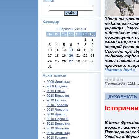
Пошук
Зброя та масшта
Календар
недавнього часу
українців, існу
«
Березень 2014
»
відособлене та 
Пн
Вт
Ср
Чт
Пт
Сб
Нд
революційних по
1
2
речей на протил
3
4
5
6
7
8
9
гострої уваги в
10
11
12
13
14
15
16
Сьогодні про зб
східному кордон
17
18
19
20
21
22
23
числі і нашого 
24
25
26
27
28
29
30
проблеми, а зар
31
Читати далі »
Архів записів
2009 Листопад
Переглядів:
1111
|
2009 Грудень
2010 Січень
2010 Березень
ДУХОВНІСТЬ
2010 Квітень
2010 Травень
Історични
2010 Червень
2010 Липень
2010 Серпень
В Івано-Франків
2010 Вересень
вересні наступ
2010 Жовтень
Патріарший собо
2010 Листопад
України відбува
2010 Грудень