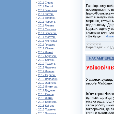
2011 Січень
Патріаршому собор
2011 Лютий
проводяться по всі
2011 Березень
Івано-Франківську
2011 Квітень
яких візьмуть уча
2011 Травень
мирянин, котрий 
2011 Червень
подальшому. До ре
2011 Липень
Церкви, адже у вс
2011 Серпень
скриньки для проп
2011 Вересень
«Це буде
...
Читат
2011 Жовтень
2011 Листопад
2011 Грудень
Переглядів:
706
|
Д
2012 Січень
2012 Лютий
2012 Березень
НАСАМПЕРЕД
2012 Квітень
2012 Травень
Увіковічн
2012 Червень
2012 Липень
2012 Серпень
2012 Вересень
У назвах вулиць
2012 Жовтень
героїв Майдану.
2012 Листопад
2012 Грудень
Ім’ям героя Небес
2013 Січень
вулицю, що з’єдн
2013 Лютий
міська рада. Відп
2013 Березень
свою роботу мину
2013 Квітень
мікрорайоні, де ві
2013 Травень
кого не викликало
2013 Червень