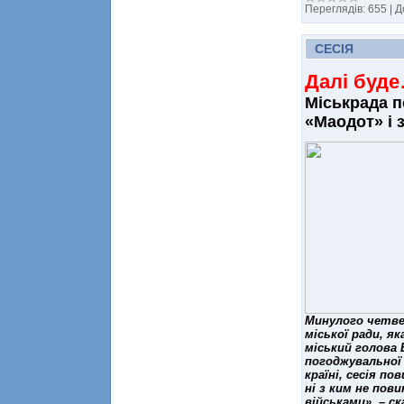
Переглядів:
655
|
Д
СЕСІЯ
Далі буд
Міськрада п
«Маодот» і з
Минулого четвер
міської ради, я
міський голова 
погоджувальної 
країні, сесія п
ні з ким не пови
військами», – с