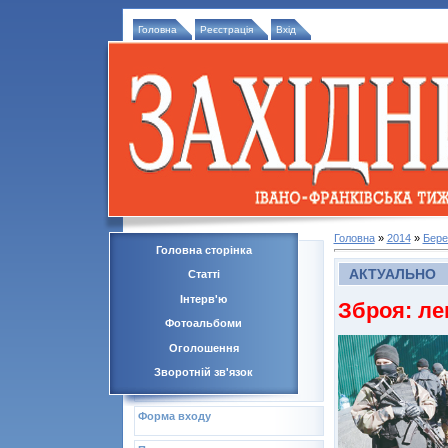
Головна
Реєстрація
Вхід
Головна
»
2014
»
Бере
Головна сторінка
АКТУАЛЬНО
Статті
Інтерв'ю
Зброя: ле
Фотоальбоми
Оголошення
Зворотній зв'язок
Форма входу