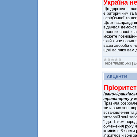
Україна н
Що дорожче – част
є риторичним та бе
невід’ємної та неп
Що ж насправді в
відбувся демонстр
власник своєї ква
можете повноцінн
який живе поряд з
ваша хвороба є не
щоб всіляко вам 
Переглядів:
563
|
Д
АКЦЕНТИ
Пріоритет
Івано-Франківсь
транспорту у ж
Правила розробле
житлових зон, по
встановлення та д
житловій зоні заб
їзда. Також пере
обмеження руху ч
комісія з безпеки 
У житловій зоні з