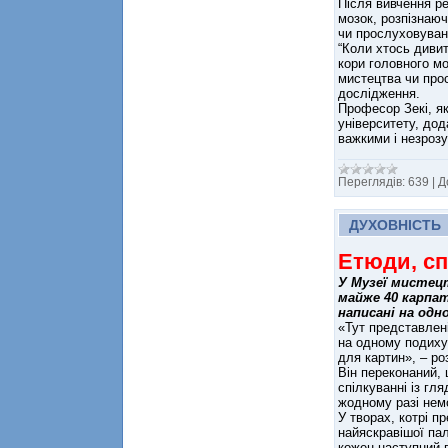
Після вивчення р
мозок, розпізнаюч
чи прослуховуван
“Коли хтось диви
кори головного мо
мистецтва чи прос
дослідження.
Професор Зекі, як
університету, до
важкими і незроз
Переглядів:
639
|
Д
ДУХОВНІСТЬ
Етюди, сп
У Музеї мистец
майже 40 карпат
написані на одн
«Тут представлені
на одному подиху,
для картин», – ро
Він переконаний,
спілкуванні із гл
жодному разі нем
У творах, котрі п
найяскравішої па
кожен наступний 