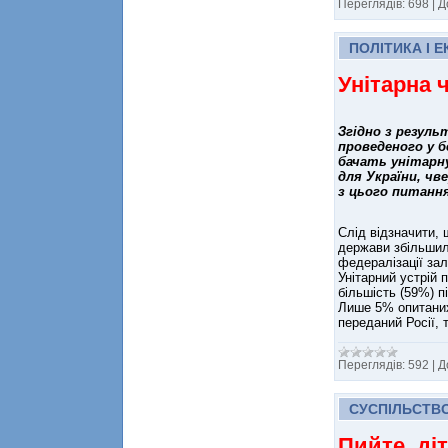
Переглядів:
698
|
Д
ПОЛІТИКА І 
Унітарна 
Згідно з резуль
проведеного у б
бачать унітарн
для України, чв
з цього питання
Слід відзначити, 
держави збільшила
федералізації зал
Унітарний устрій 
більшість (59%) 
Лише 5% опитаних
переданий Росії, 
Переглядів:
592
|
Д
СУСПІЛЬСТВ
Пийте, діт