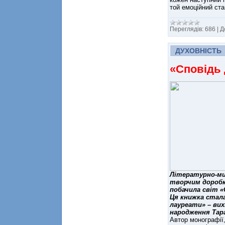
той емоційний ста
Переглядів:
686
|
Д
ДУХОВНІСТЬ
«Сповідь 
Літературно-ми
творчим доробк
побачила світ «
Ця книжка стала
лауреати» – вих
народження Тар
Автор монографії