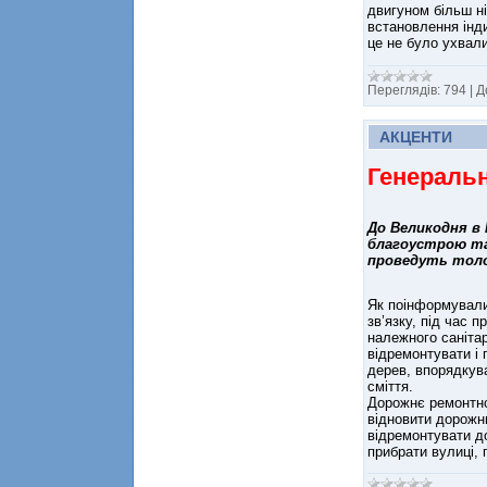
двигуном більш н
встановлення інд
це не було ухвали
Переглядів:
794
|
Д
АКЦЕНТИ
Генераль
До Великодня в 
благоустрою та
проведуть толо
Як поінформували
зв’язку, під час 
належного санітарн
відремонтувати і 
дерев, впорядкува
сміття.
Дорожнє ремонтно
відновити дорожню
відремонтувати д
прибрати вулиці, 