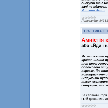
дискусій та вза
залі не вдалос
Читати далі »
Переглядів:
849
|
ПОЛІТИКА І 
Амністія к
або «Йди і н
Як заповнити пр
країни, щойно п
топ першочерго
допомогою рішу
верхах», іде по
новопризначений
Білоус:«Ми буде
таких експериме
ситуацію, то, м
За словами Ігоря 
який дозволить ле