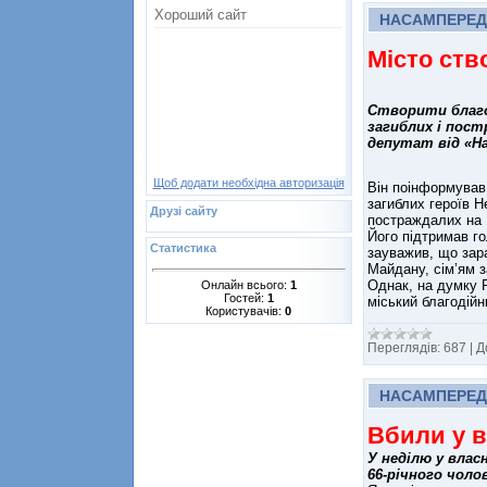
НАСАМПЕРЕД
Місто ств
Створити благо
загиблих і пост
депутат від «На
Щоб додати необхідна авторизація
Він поінформував
загиблих героїв Н
Друзі сайту
постраждалих на 
Його підтримав го
Статистика
зауважив, що зара
Майдану, сім’ям з
Однак, на думку Р
Онлайн всього:
1
Гостей:
1
міський благодій
Користувачів:
0
Переглядів:
687
|
Д
НАСАМПЕРЕД
Вбили у в
У неділю у влас
66-річного чолов