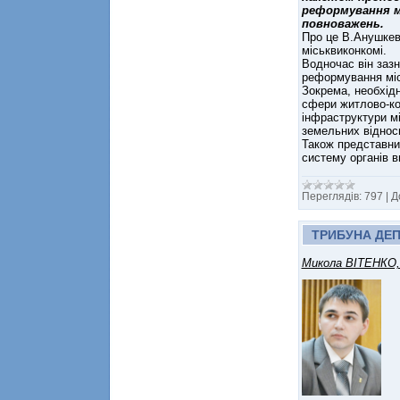
реформування м
повноважень.
Про це В.Анушкеви
міськвиконкомі.
Водночас він зазн
реформування міс
Зокрема, необхід
сфери житлово-ко
інфраструктури мі
земельних віднос
Також представни
систему органів в
Переглядів:
797
|
Д
ТРИБУНА ДЕП
Микола ВІТЕНКО, 