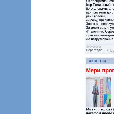
Як повідомив нача
Ігор Полив’яний, 
його словами, зл
що призвели до сме
рани голови.
«Особу, що вчини
Зараз він перебув
Загалом за минули
44 злочини. Серед
тілесних ушкодже
До патрулюванн
Переглядів:
598
|
Д
АКЦЕНТИ
Мери про
Міський голова 
пакетом пропози