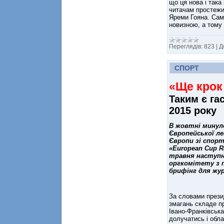
що ця нова і така
читачам простежит
Яреми Гояна. Сам
новизною, а тому 
Переглядів:
823
|
Д
СПОРТ
«Ще крок
Таким є га
2015 року
В жовтні минул
Європейської ле
Європи зі спорт
«European Cup Ra
травня наступно
оргкомітету з п
брифінг для жур
За словами презид
змагань складе п
Івано-Франківська
долучатись і обла