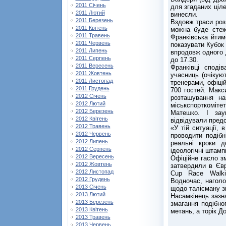
2011 Січень
для згаданих ціле
2011 Лютий
винесли.
2011 Березень
Вздовж траси роз
2011 Квітень
можна буде стеж
2011 Травень
Франківська йтим
2011 Червень
показувати Кубок 
2011 Липень
впродовж одного 
2011 Серпень
до 17.30.
2011 Вересень
Франківці споді
2011 Жовтень
учасниць (очікуют
2011 Листопад
тренерами, офіці
2011 Грудень
700 гостей. Макс
2012 Січень
розташування на
2012 Лютий
міськспорткоміт
2012 Березень
Матешко. І зау
2012 Квітень
відвідували пред
2012 Травень
«У тій ситуації, 
2012 Червень
проводити подібн
2012 Липень
реальні кроки д
2012 Серпень
ідеологічні штампи
2012 Вересень
Офіційне гасло з
2012 Жовтень
затвердили в Євр
2012 Листопад
Cup Race Walkin
2012 Грудень
Водночас, нагол
2013 Січень
щодо талісману зм
2013 Лютий
Насамкінець зазн
2013 Березень
змагання подібно
2013 Квітень
метань, а торік Д
2013 Травень
2013 Червень