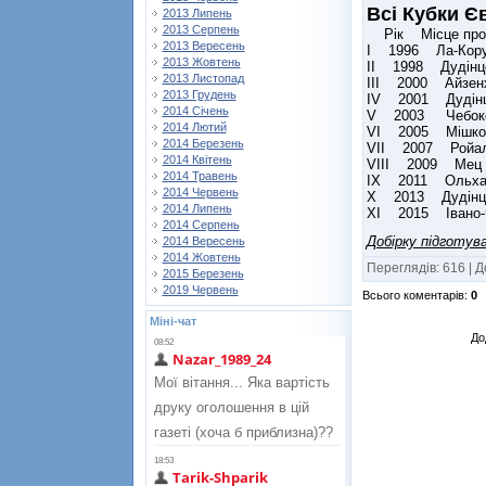
Всі Кубки Є
2013 Липень
2013 Серпень
Рік Місце 
2013 Вересень
І 1996 Ла-Кору
2013 Жовтень
ІІ 1998 Дудінц
2013 Листопад
ІІІ 2000 Айзен
2013 Грудень
IV 2001 Дудінц
2014 Січень
V 2003 Чебокс
2014 Лютий
VI 2005 Мішко
2014 Березень
VII 2007 Ройал
2014 Квітень
VIII 2009 Мец 
2014 Травень
IX 2011 Ольхао
2014 Червень
X 2013 Дудінц
2014 Липень
XI 2015 Івано-
2014 Серпень
Добірку підготу
2014 Вересень
2014 Жовтень
Переглядів
:
616
|
Д
2015 Березень
2019 Червень
Всього коментарів
:
0
Міні-чат
До