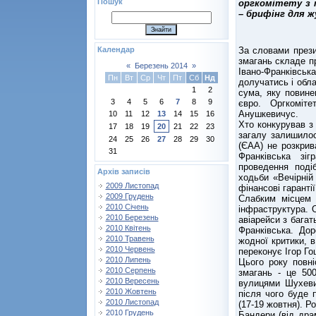
Пошук
оргкомітету з 
– брифінг для ж
За словами прези
Календар
змагань складе п
«
Березень 2014
»
Івано-Франківсь
Пн
Вт
Ср
Чт
Пт
Сб
Нд
долучатись і обла
1
2
сума, яку повине
3
4
5
6
7
8
9
євро. Оргкоміт
Анушкевичус.
10
11
12
13
14
15
16
Хто конкурував з
17
18
19
20
21
22
23
загалу залишилос
24
25
26
27
28
29
30
(ЄАА) не розкрив
31
Франківська зіг
проведення поді
Архів записів
ходьби «Вечірній
2009 Листопад
фінансові гарантії
2009 Грудень
Слабким місцем 
2010 Січень
інфраструктура. 
2010 Березень
авіарейси з багат
2010 Квітень
Франківська. До
2010 Травень
жодної критики, в
2010 Червень
переконує Ігор Го
2010 Липень
Цього року повні
2010 Серпень
змагань - це 500
2010 Вересень
вулицями Шухеви
2010 Жовтень
після чого буде 
2010 Листопад
(17-19 жовтня). 
2010 Грудень
Бандери (від дра