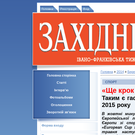
Головна
Реєстрація
Вхід
Головна
»
2014
»
Бере
Головна сторінка
СПОРТ
Статті
«Ще крок
Інтерв'ю
Таким є га
Фотоальбоми
2015 року
Оголошення
Зворотній зв'язок
В жовтні мину
Європейської л
Європи зі спо
Форма входу
«European Cup R
травня насту