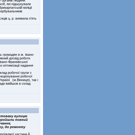
 органів людини.
сіб, які підшукували
рикарпатській міліції
вербувальників
яців ц. р. виявила п’ять
ь громадян в м. Івано-
ивний досвід роботи
Івано-Франківської
и оптимізації надання
клад робочої групи з
нкціонування робочої
раїні (м.Вінниця), так і
ади ввійшов в склад
онтовану вулицю
і пройшли повний
чання,
ку, до ремонту
проїжджої частини й