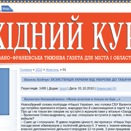
Вхід
Головна
»
2010
»
Жовтень
»
01
Василь Бойчук: ЕКЗИСТЕНЦІЯ УКРАЇНИ ВІД УВАРОВА ДО ТАБАЧ
Переглядів:
1495
|
Додав:
bond
|
Дата:
01.10.2010
|
Коментарі (0)
Валентин Наливайченко: «Яким агентом я тільки не був…»
Новообраний голова політради «Нашої України», екс-голова СБУ Валент
що потрібно припинити інтриги, мародерство й самознищення в партії та п
Про це і не тільки він говорив на зустрічі із журналістами у вітальні «Захі
– Валентине Олександровичу, що вас спонукало вступити в партію, з якої
вийшли?
– Саме це і спонукало. Я давно поділяю цінності, які пропагує «Наша Укр
посади мене обмежували у політичній діяльності. У мене є знання міжнар
власної дипломатичної діяльності впродовж 12-ти років, 3 роки працював