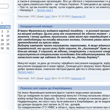
а також в громадських організаціях. Все це збіглося з переконаннями і я д
що єдина українська партія – це «Наша Україна». Я приєднався до однод
– Про те, що ви очолите партію, чутки ходили давно, але ви їх не комен
– Наперед я
...
Читати далі »
Переглядів:
1002
|
Додав:
bond
|
Дата:
01.10.2010
|
Коментарі (0)
»
Кандидатський мінімум
Сб
Нд
В Івано-Франківську видався гарячий тиждень – в розпалі проце
2
3
на місцеві вибори. Цього разу він скорочений до одного тижня – з
9
10
жовтня. І тому щодень приносить свіжі вісті про передвиборчі с
або кандидатуру на посаду міського голови. Основна увага звіс
16
17
претендентів на крісло мера.
23
24
Виборчу кампанію часто називають перегонами. А якщо вдатис
термінології, то цього року буде спринт, бо „дистанція” дуже 
30
31
більше місяця. У спринті, як відомо, стартують з низького ста
користуються спеціальними колодками для відштовхування. Ок
запаслися ними ще задовго до виходу на „бігову доріжку”.
Минулої неділі, за день до початку офіційного висування кандидатів, від
висунення кандидатом в мери лідера „Громадського форуму Івано-Франкі
добре зрежисоване, помпезне півторагодинне дійство в обласному драмт
Читати далі »
Переглядів:
1141
|
Додав:
bond
|
Дата:
01.10.2010
|
Коментарі (0)
Повезли свої нирки до Азербайджану
На Івано-Франківщині виявлені факти торгівлі людськими органами.
Про це повідомив на прес-конференції минулої п’ятниці начальник облас
майор міліції Василь Варцаба. За його словами, міліція встановила двох
Надвірнянщини, які свого часу були вивезені в Азербайджан, де їм видал
що донори продали свої органи за 10 тис. доларів.
За повідомленням СГЗ УМВС в області, зараз вирішується питання про 