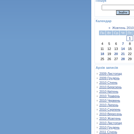
Пошук
Календар
«
Жовтень 2010
Пн
Вт
Ср
Чт
Пт
1
4
5
6
7
8
11
12
13
14
15
18
19
20
21
22
25
26
27
28
29
Архів записів
2009 Листопад
2009 Грудень
2010 Січень
2010 Березень
2010 Квітень
2010 Травень
2010 Червень
2010 Липень
2010 Серпень
2010 Вересень
2010 Жовтень
2010 Листопад
2010 Грудень
2011 Січень