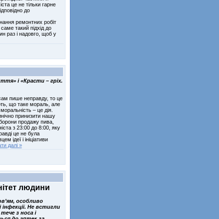
ста це не тільки гарне
ідповідно до
нання ремонтних робіт
саме такий підхід до
н раз і надовго, щоб у
ття» і «Красти – гріх.
 сам пише неправду, то це
ть, що таке мораль, але
моральність – це дія.
инічно принизити нашу
аборони продажу пива,
ста з 23:00 до 8:00, яку
равді це не була
ем ідеї і ініціативи
ти далі »
нітет людини
ов’ям, особливо
 інфекції. Не встигли
ече з носа і
ься до аптек за