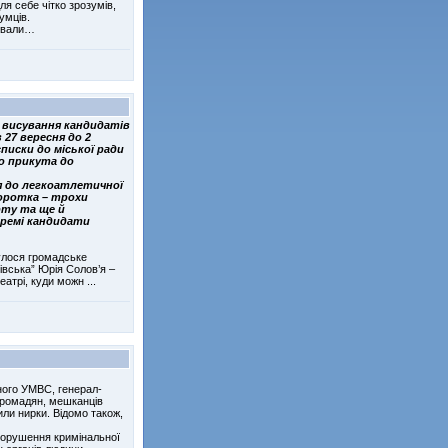
ля себе чітко зрозумів,
умців.
тували…
с висування кандидатів
 27 вересня до 2
писки до міської ради
но прикута до
я до легкоатлетичної
коротка – трохи
рту та ще й
ремі кандидати
булося громадське
вська” Юрія Солов’я –
еатрі, куди можн
...
ного УМВС, генерал-
 громадян, мешканців
или нирки. Відомо також,
порушення кримінальної