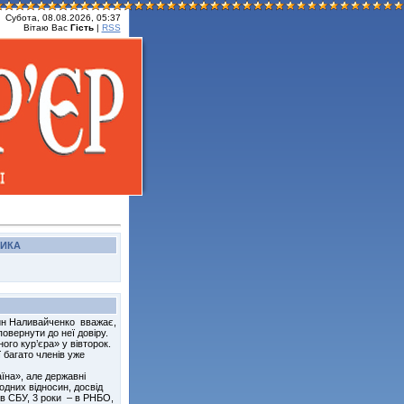
Субота, 08.08.2026, 05:37
Вітаю Вас
Гість
|
RSS
НИКА
ин Наливайченко вважає,
овернути до неї довіру.
дного кур’єра» у вівторок.
 багато членів уже
аїна», але державні
одних відносин, досвід
 в СБУ, 3 роки – в РНБО,