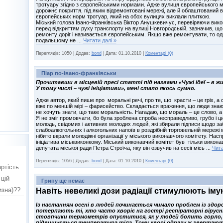
тротуару згідно з європейськими нормами. Адже вулиця європейського мі
дорожнє покриття, під яким відремонтовані мережі, але й облаштований в
європейських норм тротуар, який на обох вулицях виклали плиткою.
Міський голова Івано-Франківська Віктор Анушкевичус, перевіряючи вико
перед відкриттям руху транспорту на вулиці Новгородській, зазначив, що 
ремонту доріг і називається європейським. Якщо вже ремонтувати, то оди
подальшому не
...
Читати далі »
Переглядів:
1050
|
Додав:
bond
|
Дата:
01.10.2010
|
Коментарі (0)
Піар по-івано-франківськи
Прочитавши в місцевій пресі статті під назвами «Чужі ідеї – в жи
У тому числі – чужі ініціативи», мені стало якось сумно.
Адже автор, який пише про моральні речі, про те, що красти – це гріх, а
вже по меншій мірі – фарисейство. Складається враження, що люди знаю
не хочуть знати, що таке моральність. Нагадаю, що мораль – це слово, а 
Я не зміг промовчати, бо була зроблена спроба несправедливо, грубо і ц
молодь, свідомих і активних молодих людей, які збирали підписи щодо з
слабоалкогольних і алкогольних напоїв в роздрібній торговельній мережі мі
нібито вкрали молодіжні організації у міського виконавчого комітету. Насп
ініціатива міськвиконкому. Міський виконавчий комітет був тільки виконавц
депутата міської ради Петра Строїча, яку він озвучив на сесії місь
...
Чита
Переглядів:
1056
|
Додав:
bond
|
Дата:
01.10.2010
|
Коментарі (0)
Грипу ще немає
Навіть невеликі дози радіації стимулюють іму
Із настанням осені в людей починається чимало проблем із здор
потерпають ті, хто часто хворіє на гострі респіраторні вірусні
стовпчики термометрів опуститися, як у людей болить горло, т
підвищується температура тіла. Тому хворі одразу ж звертают