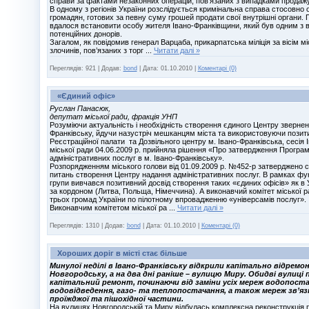
справи за фактами незаконних операцій, пов’язаних з випадками продажу
В одному з регіонів України розслідується кримінальна справа стосовно о
громадян, готових за певну суму грошей продати свої внутрішні органи. П
вдалося встановити особу жителя Івано-Франківщини, який був одним з 
потенційних донорів.
Загалом, як повідомив генерал Варцаба, прикарпатська міліція за вісім міс
злочинів, пов’язаних з торг
...
Читати далі »
Переглядів:
921
|
Додав:
bond
|
Дата:
01.10.2010
|
Коментарі (0)
«Єдиний офіс»
Руслан Панасюк,
депутат міської ради, фракція УНП
Розуміючи актуальність і необхідність створення єдиного Центру звернен
Франківську, йдучи назустріч мешканцям міста та використовуючи позит
Реєстраційної палати та Дозвільного центру м. Івано-Франківська, сесія 
міської ради 04.06.2009 р. прийняла рішення «Про затвердження Програм
адміністративних послуг в м. Івано-Франківську».
Розпорядженням міського голови від 01.09.2009 р. №452-р затверджено с
питань створення Центру надання адміністративних послуг. В рамках фу
групи вивчався позитивний досвід створення таких «єдиних офісів» як в Ук
за кордоном (Литва, Польща, Німеччина). А виконавчий комітет міської р
трьох громад України по пілотному впровадженню «універсамів послуг».
Виконавчим комітетом міської ра
...
Читати далі »
Переглядів:
1310
|
Додав:
bond
|
Дата:
01.10.2010
|
Коментарі (0)
Хороших доріг в місті стає більше
Минулої неділі в Івано-Франківську відкрили капітально відрем
Новгородську, а на два дні раніше – вулицю Миру. Обидві вулиц
капітальний ремонт, починаючи від заміни усіх мереж водопоста
водовідведення, газо- та теплопостачання, а також мереж зв’яз
проїжджої та пішохідної частини.
На вулицях Новгородській та Миру відбулась комплексна реконструкція 