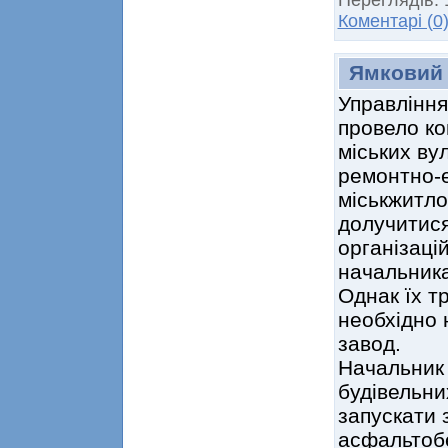
Коментарі (0
Ямковий
Управління
провело ко
міських ву
ремонтно-е
міськжитл
долучитися
організаці
начальника
Однак їх т
необхідно 
завод.
Начальник 
будівельни
запускати 
асфальтобе