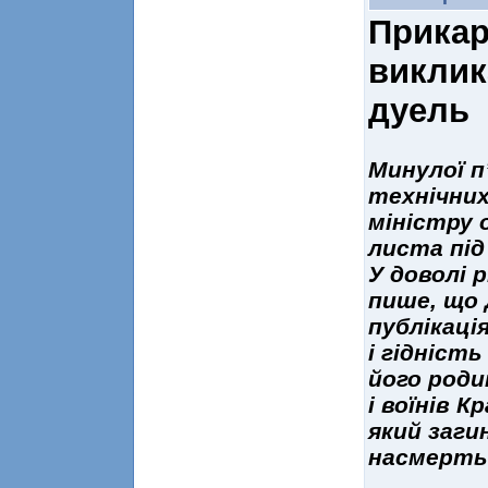
Прикар
виклик
дуель
Минулої п
технічних
міністру 
листа під
У доволі 
пише, що 
публікаці
і гідність
його родин
і воїнів К
який загин
насмерть