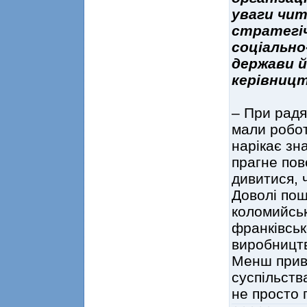
уваги чит
стратегі
соціально
держави й
керівницт
– При радя
мали робот
нарікає зн
прагне пов
дивитися, 
Доволі пош
коломийськ
франківськ
виробництв
Менш прив
суспільств
не просто 