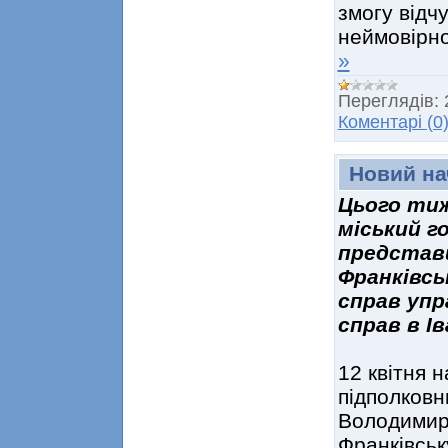
змогу відч
неймовірно
»
Переглядів:
Коментарі (0
Новий на
Цього тиж
міський г
представи
Франківсь
справ упр
справ в І
12 квітня 
підполковн
Володимир
Франківськ