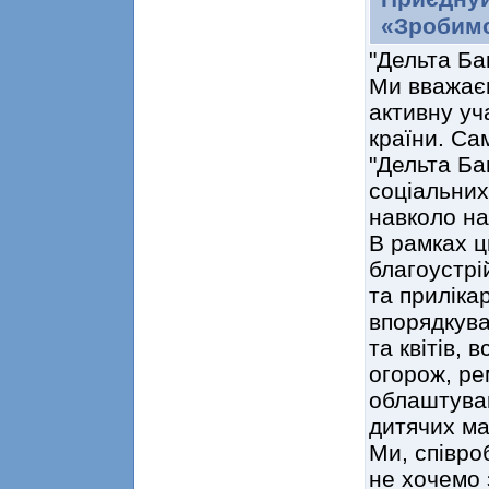
«Зробимо
"Дельта Ба
Ми вважаєм
активну уч
країни. Сам
"Дельта Бан
соціальних
навколо на
В рамках ц
благоустрій
та приліка
впорядкува
та квітів,
огорож, ре
облаштува
дитячих ма
Ми, співро
не хочемо 