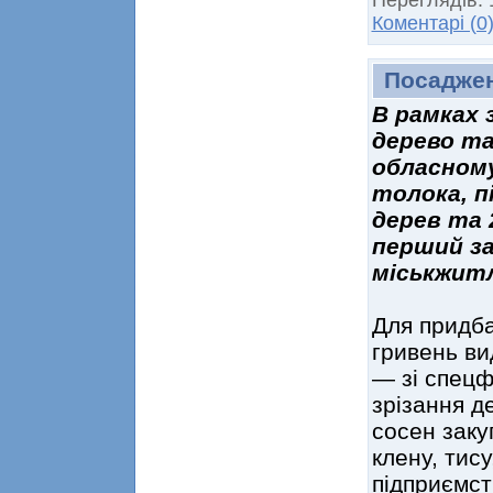
Коментарі (0
Посаджен
В рамках 
дерево та
обласном
толока, п
дерев та 
перший з
міськжитл
Для придба
гривень ви
— зі спецф
зрізання д
сосен заку
клену, тис
підприємст