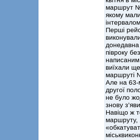
маршрут №6
якому мали
інтервалом
Перші рейс
виконували
донедавна 
півроку без
написаним
виїхали ще
маршруті 
Але на 63-
другої пол
не було жо
знову з’яви
Навіщо ж т
маршруту, 
«обкатува
міськвикон