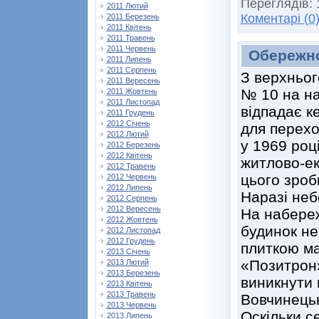
Переглядів:
2011 Лютий
Коментарі (0
2011 Березень
2011 Квітень
2011 Травень
2011 Червень
Обережно
2011 Липень
2011 Серпень
З верхньог
2011 Вересень
№ 10 на на
2011 Жовтень
2011 Листопад
відпадає к
2011 Грудень
2012 Січень
для перехо
2012 Лютий
у 1969 роц
2012 Березень
2012 Квітень
житлово-ек
2012 Травень
цього зроб
2012 Червень
2012 Липень
Наразі неб
2012 Серпень
2012 Вересень
На набереж
2012 Жовтень
будинок не
2012 Листопад
2012 Грудень
плиткою ма
2013 Січень
«Позитрон»
2013 Лютий
2013 Березень
виникнути 
2013 Квітень
2013 Травень
Вовчинецьк
2013 Червень
Оскільки с
2013 Липень