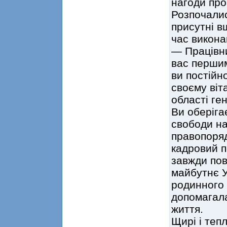
нагоди пр
Розпочалис
присутні в
час викона
— Працівни
вас перши
ви постійн
своєму віт
області ге
Ви оберіга
свободи на
правопоряд
кадровий п
завжди пов
майбутнє У
родинного 
допомагала
життя.
Щирі і теп