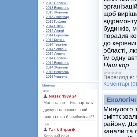
2013 Серпень
організаці
2013 Вересень
щоб виріши
2013 Жовтень
2013 Листопад
відремонту
2013 Грудень
2014 Січень
будинків, 
2014 Лютий
порадив к
2014 Березень
2014 Квітень
до керівни
2014 Травень
області, як
2014 Червень
2014 Липень
їм одну ав
2014 Серпень
2014 Вересень
Наш кор.
2014 Жовтень
2015 Березень
Переглядів:
2019 Червень
Коментарі (0
Міні-чат
Екологіч
Минулого т
сміттєзвал
району. До
канали та 