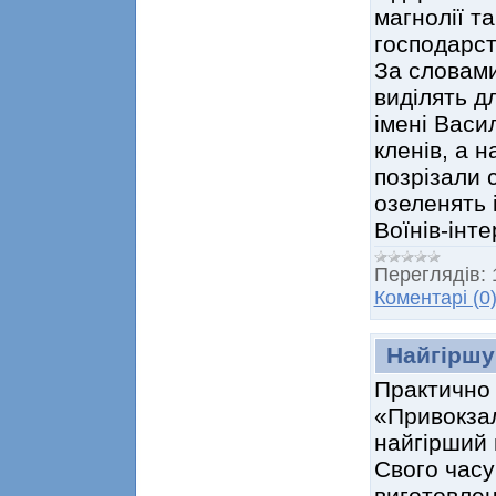
магнолії т
господарст
За словами
виділять д
імені Васи
кленів, а 
позрізали с
озеленять і
Воїнів-інте
Переглядів:
Коментарі (0
Найгіршу
Практично 
«Привокзал
найгірший 
Свого часу
виготовлен