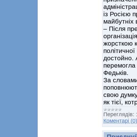
адміністра
із Росією п
майбутніх 
– Після пр
організація
жорсткою к
політичної
достойно. 
перемогла 
Федьків.
За словами
поповнюють
свою думку
як тієї, ко
Переглядів:
Коментарі (0
Приєднуй