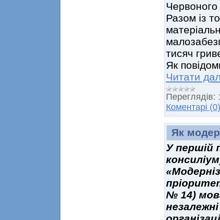
Червоного 
Разом із т
матеріаль
малозабез
тисяч грив
Як повідом
Читати дал
Переглядів:
Коментарі (0
Як модер
У першій 
консиліу
«Модерніз
пріоритет
№ 14) мов
незалежні
організац