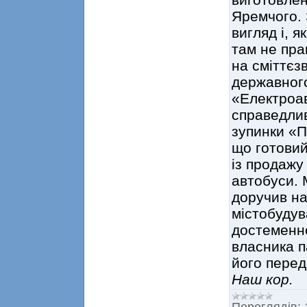
Яремчого. 
вигляд і, я
там не пра
на сміттєз
державног
«Електроав
справедлив
зупинки «П
що готовий
із продажу
автобуси. 
доручив на
містобудув
достеменно
власника п
його перед
Наш кор.
Переглядів: