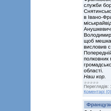
служби бор
Снятинсько
в Івано-Фр
міськрайві
Анушкевич
Володимиро
щоб мешкан
висловив с
Попередній
полковник 
громадсько
області.
Наш кор.
Переглядів:
Коментарі (0
Француз