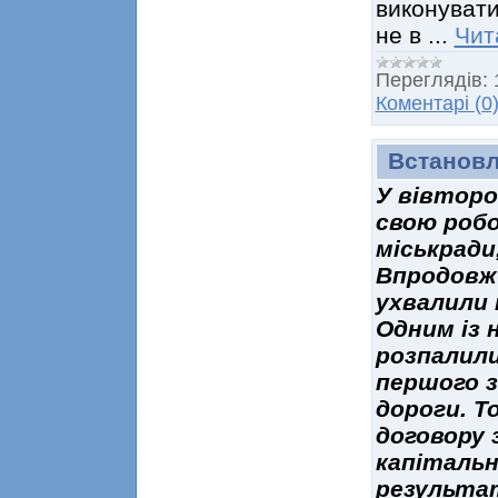
виконувати
не в
...
Чит
Переглядів:
Коментарі (0
Встановл
У вівторо
свою робо
міськради
Впродовж 
ухвалили 
Одним із 
розпалили
першого з
дороги. Т
договору 
капітальн
результа