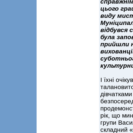
справжнім
цього гра
виду мист
Муніципал
відбувся 
була запо
прийшли н
вихованці
суботньог
культурни
І їхні очі
талановито
дівчатками
безпосеред
продемонст
рік, що ми
групи Васи
складний «