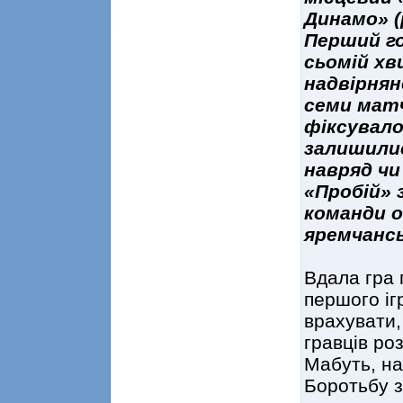
Динамо» (
Перший го
сьомій хв
надвірнян
семи мат
фіксувалос
залишилис
навряд чи
«Пробій» 
команди о
яремчансь
Вдала гра 
першого іг
врахувати,
гравців ро
Мабуть, на
Боротьбу з