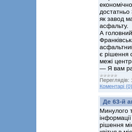
економічно
достатньо 
як завод м
асфальту.
А головний
Франківськ
асфальтний
є рішення 
межі центр
— Я вам р
Переглядів:
Коментарі (0
Де 63-й 
Минулого т
інформації
рішення мі
квітня в м