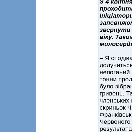
З 4 квітн
проходить
Ініціатор
запевняю
звернути 
віку. Так
милосерд
– Я сподів
долучиться
непоганий.
тонни прод
було зібра
гривень. Т
членських 
скриньок Ч
Франківськ
Червоного 
результата