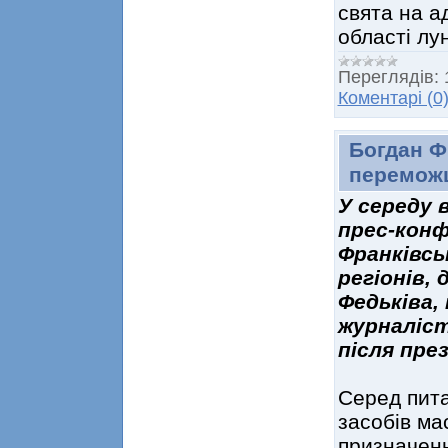
свята на а
області лу
Переглядів:
Коментарі (0
Богдан Ф
переможц
У середу 
прес-конф
Франківськ
регіонів,
Федьківа, 
журналіс
після пре
Серед пита
засобів мас
призначенн