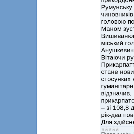
Румунську 
чиновників,
головою п
Маном зус
Вишиванюк,
міський го
Анушкевич
Вітаючи ру
Прикарпатт
стане нови
стосунках н
гуманітарн
відзначив,
прикарпатс
– зі 108,8 
рік-два пов
Для здійс
Переглядів: