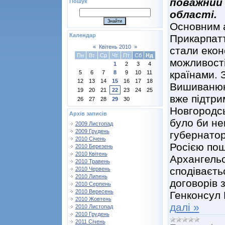
поважний 
Пошук
області.
Основним а
Календар
Прикарпатт
«
Квітень 2010
»
стали еконо
Пн
Вт
Ср
Чт
Пт
Сб
Нд
можливості
1
2
3
4
країнами.
5
6
7
8
9
10
11
12
13
14
15
16
17
18
Вишиванюк
19
20
21
22
23
24
25
вже підтри
26
27
28
29
30
Новгородсь
Архів записів
було би не
2009 Листопад
2009 Грудень
губернатор
2010 Січень
Росією пош
2010 Березень
2010 Квітень
Архангель
2010 Травень
сподіваєть
2010 Червень
2010 Липень
договорів 
2010 Серпень
2010 Вересень
Генконсул 
2010 Жовтень
далі »
2010 Листопад
2010 Грудень
2011 Січень