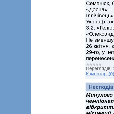
Семенюк, 6
«Десна» – 
Іллічівець
Укрнафта» 
3:2. «Геліо
«Олександр
Не зменшую
26 квітня, 
29-го, у че
перенесен
Переглядів:
Коментарі (0
Несподів
Минулого
чемпіонат
відкриття
місцевий 