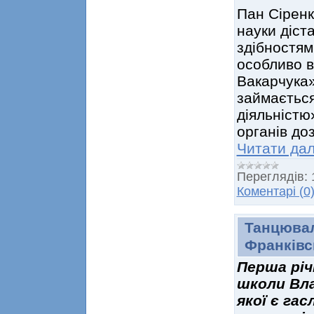
Пан Сіренк
науки діст
здібностям
особливо в
Вакарчука»
займаєтьс
діяльністю
органів до
Читати дал
Переглядів:
Коментарі (0
Танцювал
Франківсь
Перша рі
школи Вла
якої є га