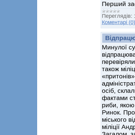
Перший за
Переглядів:
Коментарі (0
Відпрацю
Минулої су
відпрацюва
перевіряли 
також мілі
«притонів»
адміністра
осіб, скла
фактами ст
риби, якою
Ринок. Про
міського в
міліції Анд
Загалом, з