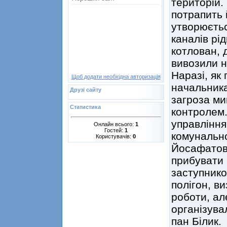
територій.
потрапить 
утворюєтьс
каналів рі
котлован, 
вивозили н
Наразі, як
Щоб додати необхідна авторизація
начальника
Друзі сайту
загроза ми
Статистика
контролем.
управління
Онлайн всього:
1
Гостей:
1
комунально
Користувачів:
0
Йосафатови
прибувати 
заступнико
полігон, в
роботи, ал
організува
пан Білик.