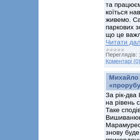
та працюєм
коїться на
живемо. Са
паркових з
що це важ
Читати дал
Переглядів:
Коментарі (0
Михайло
«прорубу
За рік-два
на рівень 
Таке спод
Вишиванюк 
Марамуресь
знову буде
прикордонн