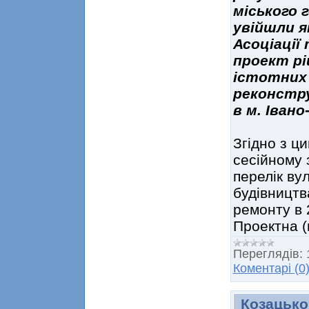
міського г
увійшли я
Асоціації
проект р
істотних 
реконстру
в м. Івано
Згідно з ц
сесійному 
перелік ву
будівництв
ремонту в 
Проектна (
Переглядів:
Коментарі (0
Козацько