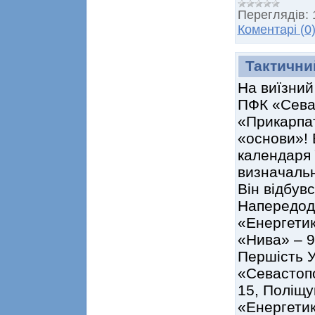
Переглядів:
Коментарі (0
Тактични
На виїзний
ПФК «Севас
«Прикарпат
«основи»! 
календаря 
визначальн
Він відбув
Напередодн
«Енергетик
«Нива» – 9
Першість Ук
«Севастопо
15, Поліщук
«Енергетик