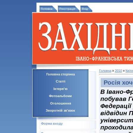
Головна
Реєстрація
Вхід
Головна
»
2010
»
Квіт
Головна сторінка
Росія хо
Статті
Інтерв'ю
В Івано-Ф
Фотоальбоми
побував Г
Оголошення
Федерації 
Зворотній зв'язок
відвідин 
університ
Форма входу
проходила