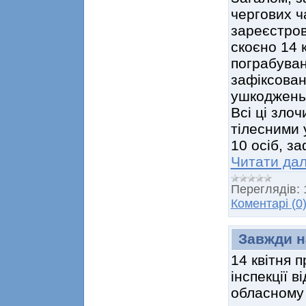
чергових ч
зареєстров
скоєно 14 к
пограбуван
зафіксован
ушкоджень 
Всі ці злоч
тілесними 
10 осіб, з
Читати дал
Переглядів:
Коментарі (0
Завжди н
14 квітня 
інспекції 
обласному 