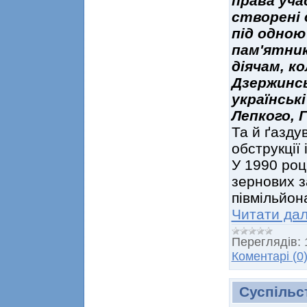
права уча
створені 
під одною
пам'ятник
діячам, ко
Дзержинсь
українські
Лепкого, 
Та й ґазду
обструкції
У 1990 роц
зернових з
півмільйон
Читати дал
Переглядів:
Коментарі (0
Суспільс