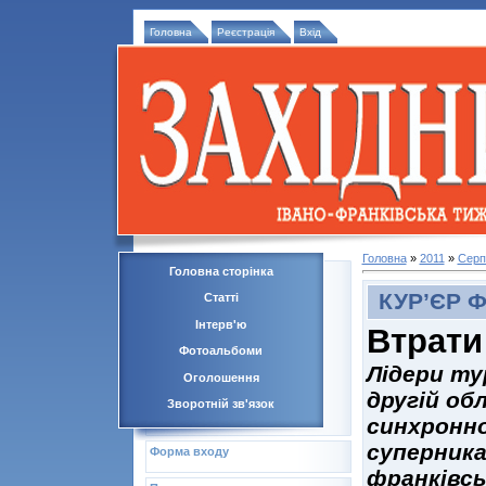
Головна
Реєстрація
Вхід
Головна
»
2011
»
Серп
Головна сторінка
КУР’ЄР 
Статті
Інтерв'ю
Втрати
Фотоальбоми
Лідери ту
Оголошення
другій обл
Зворотній зв'язок
синхронно
суперника
Форма входу
франківськ