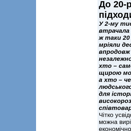
До 20-
підход
У 2-му ти
втрачала 
ж таки 20
мріяли де
впродовж 
незалежно
хто – сам
щирою мо
а хто – ч
людського
для істор
високороз
співтовар
Чітко усві
можна вир
економічно