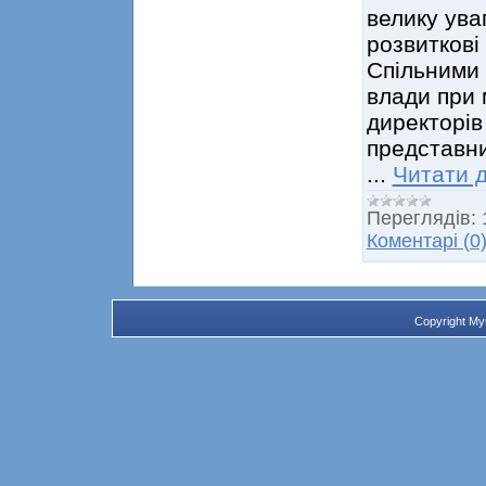
велику ува
розвиткові
Спільними 
влади при 
директорів
представни
...
Читати д
Переглядів:
Коментарі (0
Copyright M