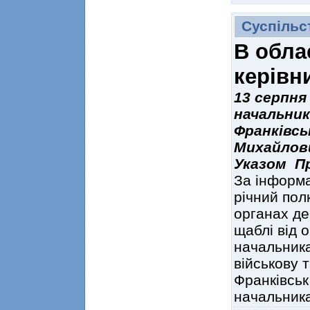
Суспільс
В обла
керівн
13 серпня
начальник
Франківсь
Михайлови
Указом Пр
За інформа
річний пол
органах де
щаблі від 
начальника
військову 
Франківськ
начальника