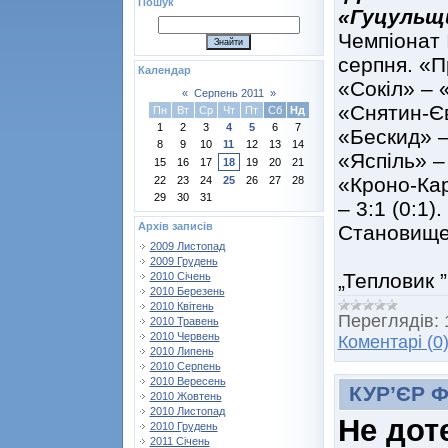
Пошук
«Гуцульщи
Чемпіонат 
серпня. «П
Календар
«Сокіл» – 
«
Серпень 2011
»
«Снятин-Єв
Пн
Вт
Ср
Чт
Пт
Сб
Нд
1
2
3
4
5
6
7
«Бескид» –
8
9
10
11
12
13
14
«Яспіль» – 
15
16
17
18
19
20
21
«Кроно-Кар
22
23
24
25
26
27
28
29
30
31
– 3:1 (0:1)
Архів записів
Становище
2009 Листопад
І 
2009 Грудень
„Теплов
2010 Січень
2010 Березень
2010 Квітень
Переглядів:
2010 Травень
2010 Червень
Коментарі (0
2010 Липень
2010 Серпень
2010 Вересень
КУР’ЄР 
2010 Жовтень
2010 Листопад
Не дот
2010 Грудень
2011 Січень