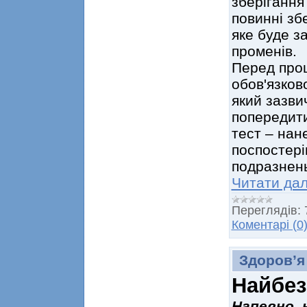
зберігання
повинні зб
яке буде з
променів.
Перед проц
обов'язков
який зазви
попередити
тест – нане
поспостері
подразнень
Читати дал
Переглядів:
Коментарі (0
Здоров’я
Найбез
Напевно, 