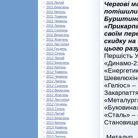
Чергові м
2011 Лютий
2011 Березень
потішили 
2011 Квітень
2011 Травень
Бурштинсь
2011 Червень
«Прикарпа
2011 Липень
2011 Серпень
своїм пер
2011 Вересень
скидку на
2011 Жовтень
2011 Листопад
цього раз
2011 Грудень
2012 Січень
Першість Ук
2012 Лютий
«Динамо-2»
2012 Березень
2012 Квітень
«Енергетик»
2012 Травень
Шевелюхін, 
2012 Червень
2012 Липень
«Геліос» –
2012 Серпень
2012 Вересень
Закарпаття
2012 Жовтень
«Металург»
2012 Листопад
2012 Грудень
«Буковина»
2013 Січень
«Сталь» – 4
2013 Лютий
2013 Березень
Становище
2013 Квітень
2013 Травень
І В
2013 Червень
„Металур
.
2013 Липень