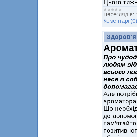
Цього тижн
Переглядів:
Коментарі (0
Здоров’я
Аромат
Про чудод
людям від
всього ли
несе в соб
допомага
Але потріб
ароматерап
Що необхід
до допомог
пам'ятайте
позитивног