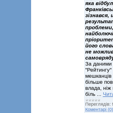
яка відбул
Франківсь
зізнався,
результа
проблеми,
найболюч
пріоритет
його слов
не можлив
самовряд
За даними 
"Рейтингу"
мешканців 
більше по
влада, ніж
біль
...
Чит
Переглядів:
Коментарі (0