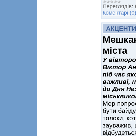
Переглядів:
Коментарі (0
АКЦЕНТ
Мешкан
міста
У вівторо
Віктор Ан
під час як
важливі, 
до Дня Не
міськвико
Мер попрос
бути байду
толоки, ко
зауважив, 
відбудетьс