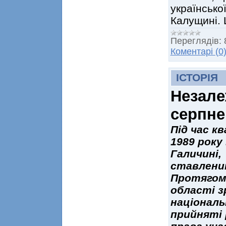
українсько
Калущині. 
Переглядів:
Коментарі (0
ІСТОРІЯ
Незале
серпне
Під час к
1989 року 
Галичині,
ставленик
Протягом 
області з
національ
прийняті 