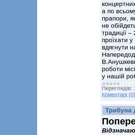
концертних
а по всьом
прапори, як
не обійдет
традиції –
проїхати у
вдягнути н
Напередодн
В.Анушкеви
роботи міс
у нашій ро
Переглядів:
Коментарі (0
Трибуна 
Попере
Відзначаю