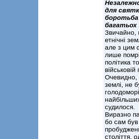
Незалежно
для свят
боротьба
багатьох 
Звичайно, 
етнічні зем
але з цим
лише помрі
політика т
військовій
Очевидно, 
землі, не 
голодоморі
найбільших
судилося.
Виразно па
бо сам був
пробудженн
століття, 