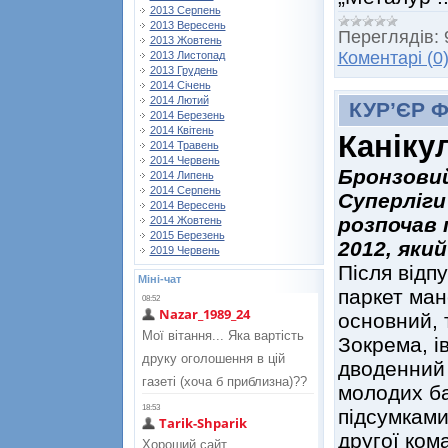
2013 Серпень
2013 Вересень
Переглядів:
2013 Жовтень
Коментарі (0
2013 Листопад
2013 Грудень
2014 Січень
2014 Лютий
КУР’ЄР 
2014 Березень
2014 Квітень
Каніку
2014 Травень
2014 Червень
Бронзовий
2014 Липень
2014 Серпень
Суперліги
2014 Вересень
розпочав 
2014 Жовтень
2015 Березень
2012, яки
2019 Червень
Після відпу
Міні-чат
паркет ман
основний, 
Зокрема, і
дводенний 
молодих бас
підсумками
другої ком