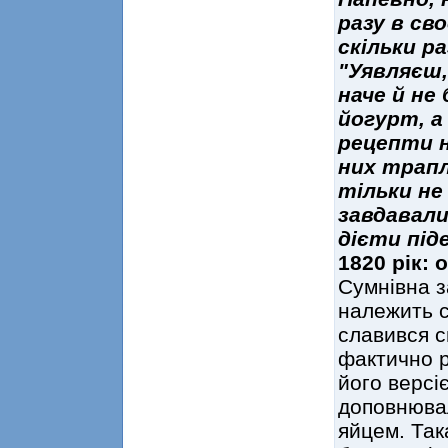
разу в сво
скільки ра
"Уявляєш, 
наче й не
йогурт, а 
рецепти н
них трапля
тільки не
завдавали
дієти піде
1820 рік: 
Сумнівна з
належить с
славився с
фактично рі
його версі
доповнюва
яйцем. Так