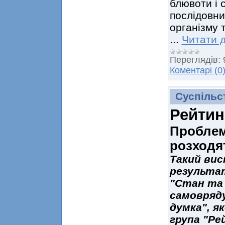
блювоти і 
послідовни
організму 
...
Читати д
Переглядів:
Коментарі (0
Суспільс
Рейтин
Проблем
розходя
Такий вис
результат
"Стан та 
самовряду
думка", я
група "Ре