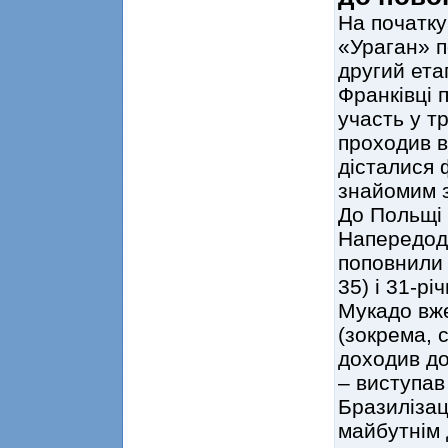
На початку
«Ураган» п
другий ета
Франківці 
участь у т
проходив в
дісталися 
знайомим з
До Польщі 
Напередодн
поповнили
35) і 31-р
Мукадо вж
(зокрема, с
доходив до
– виступав
Бразилізац
майбутнім