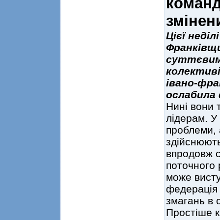
команд
змінен
Цієї неді
Франківщи
суттєвими
колективі
івано-фра
ослабила 
Нині вони 
лідерам. У
проблеми, 
здійснюют
впродовж с
поточного 
може висту
федерація
змагань в о
Простіше к