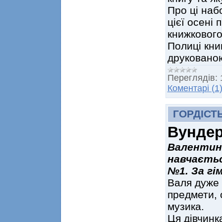
Про ці наб
цієї осені 
книжкового
Полиці кни
друковано
Переглядів:
Коментарі (1
ГОРДІСТ
Вундер
Валентині
навчається
№1. За гі
Валя дуже 
предмети, 
музика.
Ця дівчинк