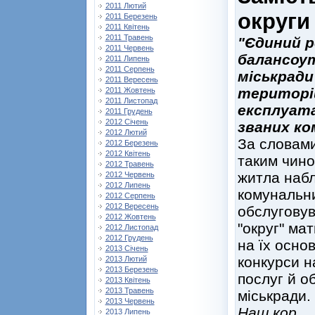
2011 Лютий
округи
2011 Березень
2011 Квітень
2011 Травень
"Єдиний р
2011 Червень
балансоу
2011 Липень
2011 Серпень
міськради
2011 Вересень
територі
2011 Жовтень
2011 Листопад
експлуата
2011 Грудень
2012 Січень
званих ко
2012 Лютий
За словами
2012 Березень
2012 Квітень
таким чино
2012 Травень
житла набл
2012 Червень
2012 Липень
комунальни
2012 Серпень
2012 Вересень
обслугову
2012 Жовтень
"округ" ма
2012 Листопад
2012 Грудень
на їх осно
2013 Січень
конкурси н
2013 Лютий
2013 Березень
послуг й о
2013 Квітень
2013 Травень
міськради.
2013 Червень
Наш кор.
2013 Липень