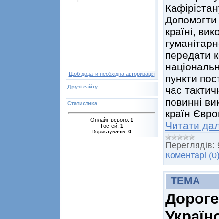
Кафірістан
Допомогти у
країні, ви
гуманітарн
передати к
національн
Щоб додати необхідна авторизація
пункти пост
Друзі сайту
час тактич
повинні ви
Статистика
країн Євро
Онлайн всього:
1
Читати дал
Гостей:
1
Користувачів:
0
Переглядів:
Коментарі (0
ТЕМА
Дороге
Україн