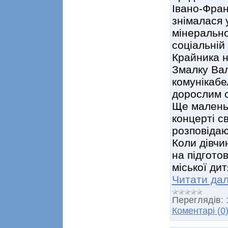
Івано-Фран
знімалася 
мінеральної
соціальній
Крайника н
Змалку Вал
комунікабе
дорослим с
Ще маленьк
концерті св
розповідаю
Коли дівчи
на підгото
міської ди
Читати дал
Переглядів:
Коментарі (0