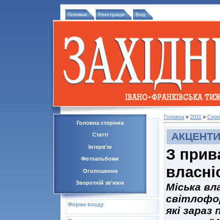
Головна
Реєстрація
Вхід
Головна
»
2011
»
Серп
Головна сторінка
АКЦЕНТ
Статті
Інтерв'ю
З прив
Фотоальбоми
власні
Оголошення
Зворотній зв'язок
Міська вл
світлофор
Форма входу
які зараз