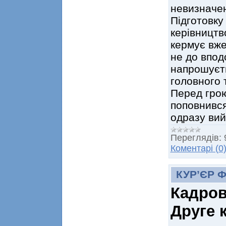
невизначен
Підготовку
керівництв
кермує вже
не до впод
напрошуєт
головного 
Перед гро
поповнився
одразу ви
Переглядів:
Коментарі (0
КУР’ЄР 
Кадров
Друге 