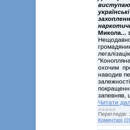
виступают
українськ
захопленн
наркотич
Микола... 
Нещодавно 
громадянин
легалізаці
"Конопляна
охочим про
наводив пе
залежності
покращенню
запевняв, 
Читати дал
Переглядів:
Коментарі (0