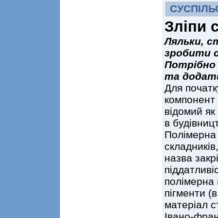
СУСПІЛЬ
Зліпи 
Ляльки, с
зробити с
Потрібно 
та додат
Для початк
компонент 
відомий як
в будівниц
Полімерна 
складників
назва закр
піддатливіс
полімерна 
пігменти (
матеріал с
Івано-фра