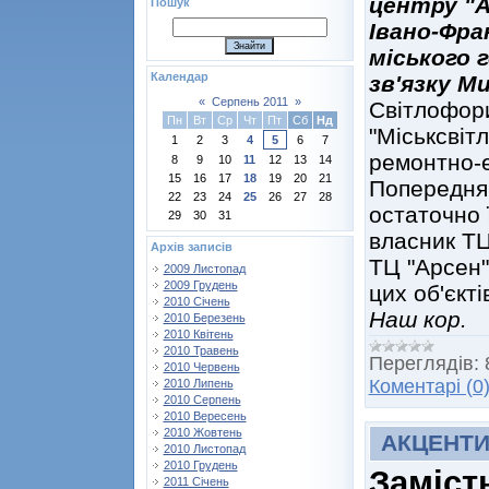
центру "А
Пошук
Івано-Фра
міського 
Календар
зв'язку М
«
Серпень 2011
»
Світлофор
Пн
Вт
Ср
Чт
Пт
Сб
Нд
"Міськсвіт
1
2
3
4
5
6
7
ремонтно-е
8
9
10
11
12
13
14
15
16
17
18
19
20
21
Попередня 
22
23
24
25
26
27
28
остаточно 
29
30
31
власник ТЦ
Архів записів
ТЦ "Арсен"
2009 Листопад
2009 Грудень
цих об'єкті
2010 Січень
Наш кор.
2010 Березень
2010 Квітень
2010 Травень
Переглядів:
2010 Червень
Коментарі (0
2010 Липень
2010 Серпень
2010 Вересень
2010 Жовтень
АКЦЕНТ
2010 Листопад
2010 Грудень
Заміст
2011 Січень