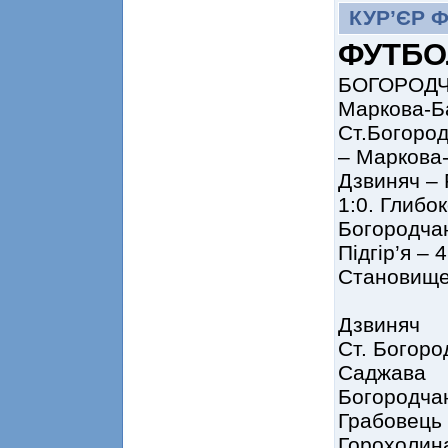
КУР’ЄР 
ФУТБО
БОГОРОДЧА
Маркова-Ба
Ст.Богород
– Маркова-
Дзвиняч – 
1:0. Глибо
Богородчан
Підгір’я – 4
Становище
І 
Дзвиняч
Ст. Бого
Саджава
Богородч
Грабовец
Горохоли