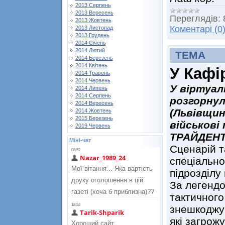
2013 Серпень
2013 Вересень
Переглядів:
2013 Жовтень
Коментарі (0
2013 Листопад
2013 Грудень
2014 Січень
2014 Лютий
ТЕМА
2014 Березень
2014 Квітень
У Кафі
2014 Травень
2014 Червень
У віртуал
2014 Липень
2014 Серпень
розгорнул
2014 Вересень
(Львівщин
2014 Жовтень
2015 Березень
військові
2019 Червень
ТРАЙДЕНТ-
Міні-чат
Сценарій т
спеціально
підрозділу 
За легендо
тактичного
знешкоджу
які загрож