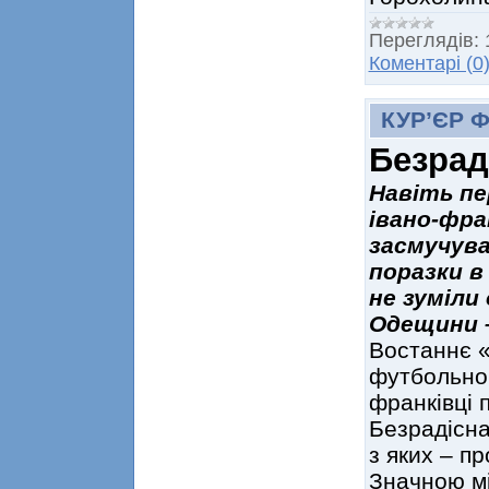
Переглядів:
Коментарі (0
КУР’ЄР 
Безраді
Навіть пе
івано-фра
засмучува
поразки в
не зуміли
Одещини –
Востаннє «
футбольном
франківці 
Безрадісна
з яких – пр
Значною мі