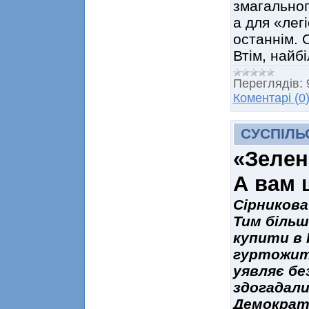
змагальног
а для «лег
останнім. 
Втім, найб
Переглядів:
Коментарі (0
СУСПІЛЬ
«Зелен
А вам 
Сірникова
Тим більш
купити в 
гуртожитс
уявляє без
здогадали
Демократи