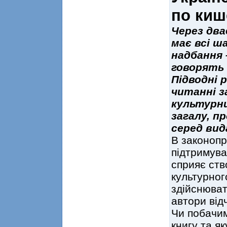
по киш
Через два
має всі ш
надбання 
говорять і
Підводні 
читанні з
культурни
загалу, п
серед вид
В законопр
підтримува
сприяє ст
культурног
здійснюват
автори від
Чи побачим
книгу та я