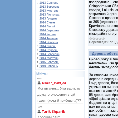
посередника – сво
2013 Серпень
Співробітники СБ
2013 Вересень
хабара, і він зіз
2013 Жовтень
затримано й орган
2013 Листопад
Стосовно правопо
2013 Грудень
ст.368 (одержанн
2014 Січень
Кримінального код
2014 Лютий
Старшому державн
2014 Березень
міськрайонного уп
2014 Квітень
2014 Травень
Переглядів:
872
|
Д
2014 Червень
2014 Липень
2014 Серпень
Дерева обсте
2014 Вересень
2014 Жовтень
Цього року в Ів
2015 Березень
насаджень. На ц
2019 Червень
дасть змогу обс
Міні-чат
За словами начал
дерева в середнь
і вид дерева, йог
утримання чи необх
станом на лютий 
95 дерев, але бра
«Щоб зрізати одне
бюджеті на ці ціл
нам не вистачає.
цих робіт», – зазн
гілки і дерева к