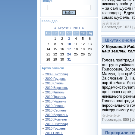
Пошук
виконану роботу –
– за самі шуфлі і
господарці. Вдруг
самих шуфель, т
Календар
Переглядів:
1021
|
«
Березень 2011
»
Пн
Вт
Ср
Чт
Пт
Сб
Нд
1
2
3
4
5
6
Шкутяк очоли
7
8
9
10
11
12
13
У Верховній Рад
14
15
16
17
18
19
20
наш земляк, кол
21
22
23
24
25
26
27
28
29
30
31
Голова політради
до групи увійшли 
Архів записів
Григорович, Воло
Матчук, Григорій 
2009 Листопад
За словами В. На
2009 Грудень
партії «Наша Укра
2010 Січень
продемонструвати
2010 Березень
що і наша партія, 
2010 Квітень
нинішнього режиму
2010 Травень
Голова політради
2010 Червень
персонального го
2010 Липень
спікеру вимогу що
2010 Серпень
2010 Вересень
Переглядів:
888
|
Д
2010 Жовтень
2010 Листопад
2010 Грудень
Перекрили те
2011 Січень