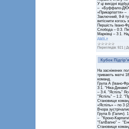
У ці вихідні відб
– «Буффало-ДЮСШ
«Прикарпаття» – 
Заключний, 9-й ту
витіснити когось 
Першість Івано-Фр
Слобода – 0:3. Пе
Марківці – 3:1. Н
далі »
Переглядів:
921
|
Д
Кубок Підгір’
На засніжених пол
тривають матчі 18
команд.
Група А (Івано-Фр
3:1. "Ніка-Динамо
– 3:4. "Яспіль" Я
"Яспіль" – 1:2. "П
Становище команд:
«Яспіль» – по 3 (2
Вчора зустрічалис
Група Б (Галич). 
– "Кроно-Карпати"
"ГалВапно" – "Ене
Становище команд