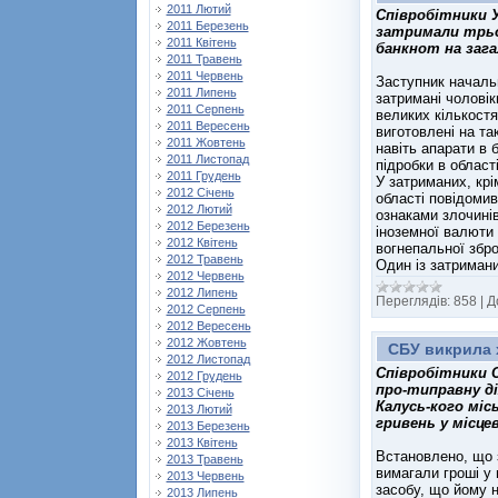
2011 Лютий
Співробітники У
2011 Березень
затримали трьо
2011 Квітень
банкнот на зага
2011 Травень
2011 Червень
Заступник началь
2011 Липень
затримані чоловік
2011 Серпень
великих кількостя
2011 Вересень
виготовлені на та
2011 Жовтень
навіть апарати в 
2011 Листопад
підробки в област
2011 Грудень
У затриманих, крі
2012 Січень
області повідоми
2012 Лютий
ознаками злочинів
2012 Березень
іноземної валюти 
2012 Квітень
вогнепальної збро
2012 Травень
Один із затримани
2012 Червень
2012 Липень
Переглядів:
858
|
Д
2012 Серпень
2012 Вересень
2012 Жовтень
СБУ викрила 
2012 Листопад
Співробітники С
2012 Грудень
про-типравну ді
2013 Січень
Калусь-кого міс
2013 Лютий
гривень у місце
2013 Березень
2013 Квітень
Встановлено, що 
2013 Травень
вимагали гроші у 
2013 Червень
засобу, що йому 
2013 Липень