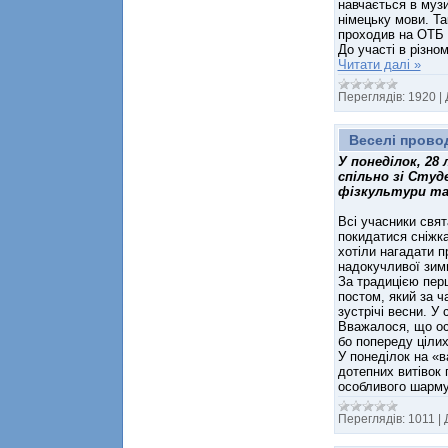
навчається в музи
німецьку мови. Та
проходив на ОТБ 
До участі в різно
Читати далі »
Переглядів:
1920
|
Веселі прово
У понеділок, 28
спільно зі Сту
фізкультури та 
Всі учасники свят
покидатися сніжка
хотіли нагадати 
надокучливої зим
За традицією пер
постом, який за ч
зустрічі весни. У
Вважалося, що ос
бо попереду ціли
У понеділок на «
дотепних витівок
особливого шарму
Переглядів:
1011
|