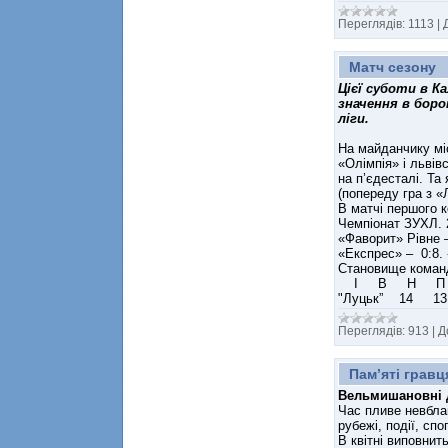
Переглядів:
1113
|
Матч сезону
Цієї суботи в К
значення в боро
ліги.
На майданчику міс
«Олімпія» і львів
на п’єдесталі. Та
(попереду гра з «
В матчі першого 
Чемпіонат ЗУХЛ. 2
«Фаворит» Рівне –
«Експрес» – 0:8. 
Становище коман
І В Н П
"Луцьк” 14 
Переглядів:
913
|
Д
Пам’яті гравц
Вельмишановні д
Час пливе невблаг
рубежі, події, сп
В квітні виповнит