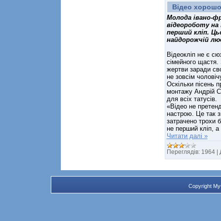
Відео хорошо
Молода івано-фр
відеороботу на 
перший кліп. Ць
найдорожчій люд
Відеокліп не є с
сімейного щастя. 
жертви заради сво
не зовсім чоловіч
Оскільки пісень пр
монтажу Андрій С
для всіх татусів.
«Відео не претен
настрою. Це так з
затрачено трохи б
не перший кліп, а
Читати далі »
Переглядів:
1964
|
Copyright M