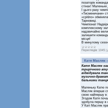
позаторік команда
стінах! Маленьке 
І цього разу чемп
«Тисменичани» ст
«срібло» обміняла
Тарновиці.
Чемпіонат Надвірн
комплексному залі
надзвичайно велик
залишити команди,
місця!
В минулому сезон
Переглядів:
1045
|
Катя Масляк –
Катя Масляк нав
трирічного вік
відвідувала та
музично-драмат
бальними танцям
Маленьку Катю пом
Масляк вперше спр
свою найпершу в 
Згодом Катя почал
здобула першу в с
У Каті Масляк пра