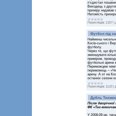
п’єдестал пошани
Виходець з другог
призеру надавав 
Натомість призер
Переглядів:
1207
|
Футбол під х
Найменш чисельним
Косів-ського і Ве
футболу.
Через те, що фут
зменшувати кількі
приміром, проводя
футбольні арени в
Переможцем чемпі
переможець – «Че
арену. А от на Ко
останніх сезони к
Переглядів:
1120
|
Дубль Тисме
Після дворічної
ФК «Тис-меничан
У 2008-09 рр. тис