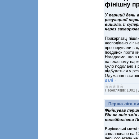
фінішну п
У перший день в
регулярної перш
вийшла. Її супе
через захворюва
Прикарпатці пішли
несподівано ліг н
прооперували в од
поєдинок проти ки
Нагадаємо, що в 
на власному парке
було подолано з р
відбудеться у рез
Одужання наставн
далі »
Переглядів:
1002
|
Перша ліга ви
Фінішував перши
Він не вніс змі
волейболісти Пе
Вирішальні матчі 
заплановано на 12
першого етапу не