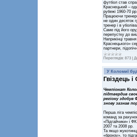
футбол став справ
Краснецький – оди
рубежі 1960-70 рр
Працюючи тренеро
не один десяток г
тренер і в уболіва
Саме під його ор
перепустку до вищ
Наприкінці травня
Краснецького» се
партнери, підопічн
Переглядів:
873
|
Д
У Коломиї бу
Гвіздець і
Чемпіонат Коло
підтвердив своє
регіону здобув 
знову зазнав пор
Перша ліга чемпіо
команд за рахунок
«Підгайчики» і ФК
2007 та 2008 рр.
Та якщо жукотинці
«бронзу», то підг