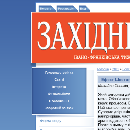
Головна
Реєстрація
Вхід
Головна
»
2011
»
Бере
Головна сторінка
Ефект Шесто
Статті
Михайло Сеньків,
Інтерв'ю
Фотоальбоми
Який алгоритм дій,
мета. Обов’язково
Оголошення
керує процесом. В
Найчастіше причин
Зворотній зв'язок
Суворих двірників
найприкріше, част
армія годиться хі
Форма входу
Проте в цьому є 
м’ясорубці армії 