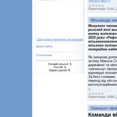
Читати далі »
Переглядів:
1144
|
Міськрада зн
Минулого четвер
розгляд якої ви
витку житлово-к
2015 роки «Рефо
Щоб додати необхідна авторизація
міськвиконкомо
міського голови
Друзі сайту
попередню каден
Статистика
Як зазначив допов
зв’язку Микола Са
Онлайн всього:
1
державної та обл
Гостей:
1
«загальну» програ
Користувачів:
0
відповідні положе
За його словами,
перехід від обсл
експлуатаційними
»
Переглядів:
1098
|
Оминути «Дні
Команди ві