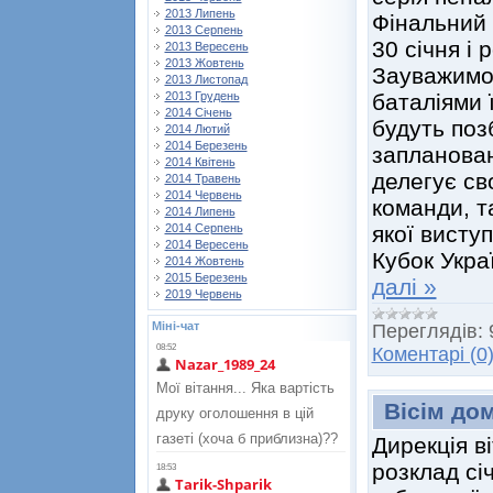
2013 Липень
Фінальний 
2013 Серпень
30 січня і 
2013 Вересень
2013 Жовтень
Зауважимо
2013 Листопад
баталіями 
2013 Грудень
2014 Січень
будуть поз
2014 Лютий
2014 Березень
запланован
2014 Квітень
делегує св
2014 Травень
2014 Червень
команди, та
2014 Липень
якої висту
2014 Серпень
2014 Вересень
Кубок Укра
2014 Жовтень
2015 Березень
далі »
2019 Червень
Міні-чат
Переглядів:
Коментарі (0
Вісім дом
Дирекція в
розклад сі