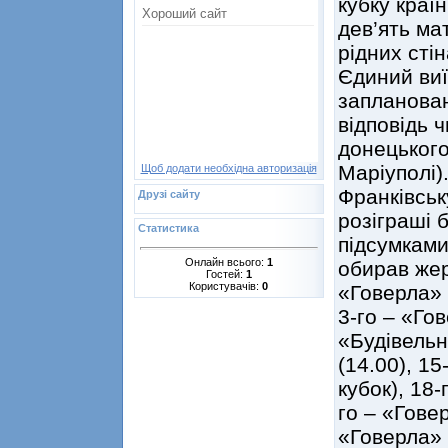
кубку країн
дев’ять мат
рідних стін
Єдиний виї
запланован
відповідь 
донецького
Маріуполі)
Щоб додати необхідна авторизація
Франківськ
Друзі сайту
розіграші 
Статистика
підсумками
Онлайн всього:
1
обирав же
Гостей:
1
Користувачів:
0
«Говерла» 
3-го – «Гов
«Будівельн
(14.00), 1
кубок), 18-
го – «Говер
«Говерла» 