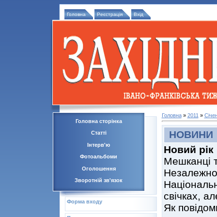
Головна
Реєстрація
Вхід
Головна
»
2011
»
Січе
Головна сторінка
НОВИНИ
Статті
Інтерв'ю
Новий рік 
Фотоальбоми
Мешканці т
Оголошення
Незалежност
Зворотній зв'язок
Національн
свічках, ал
Форма входу
Як повідом