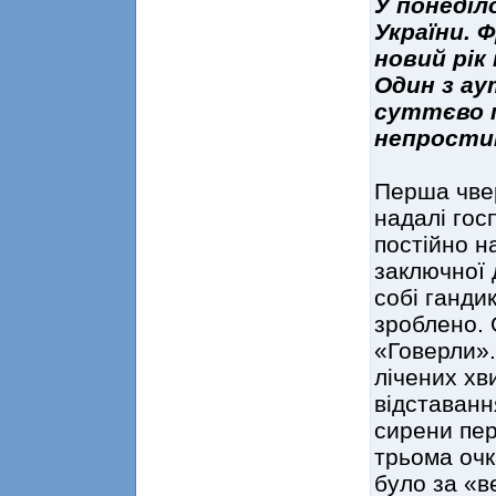
У понеділ
України. 
новий рік
Один з ау
суттєво п
непрости
Перша чвер
надалі госп
постійно н
заключної 
собі ганди
зроблено. 
«Говерли».
лічених хв
відставанн
сирени пе
трьома очк
було за «в