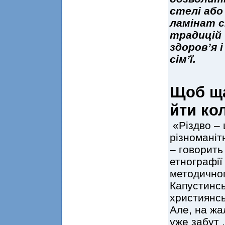
стелі або
ламінат с
традицій 
здоров’я 
сім’ї.
Щоб ща
йти ко
«Різдво – 
різноманіт
– говорить
етнографії
методичног
Капустинсь
християнсь
Але, на жал
уже забут