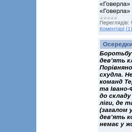
«Говерла» 
«Говерла» 
Переглядів:
Коментарі (1
Осередки
Боротьбу 
дев’ять к
Порівняно
схудла. Н
команд Те
та Івано-
до складу
ліги, де 
(загалом 
дев’ять к
немає у ж