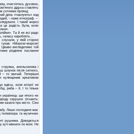
ркву, очиститись духовно,
ом’яного дідуха ставлять
м сотнями гірлянд.
ький день «чаклують» над
юдей, – каже етнограф. –
лядувати. І такий мороз
а це радість була, коли
лені».
пійки». Та й не всі радо
ть, галасу нароблять…
 слухали, у якій стороні
і гукав: «Морозе-морозе!
» Цікаво виглядатиме той
атиме різдвяне послання
а стружка, апельсинова і
аш шлунок після ситного,
й – то звичай. Теперішні
и кулінарним креативом
о вдієш, коли котрої не
ці, риба – 6. І то тільки
и українець ще нічого не
народу скрушно зітхають:
же казати про місто. Сіно
 табу. Лише господиня має
д телевізора та музичних
ті рушники. Доведеться
куті кімнати по іконі. Не