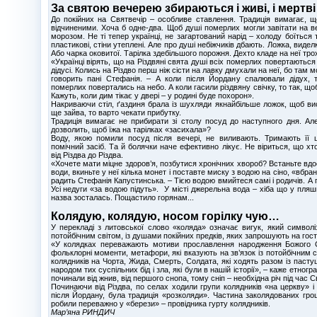
За святою вечерею збираються і живі, і мертві
До покійних на Святвечір – особливе ставлення. Традиція вимагає, що
відчиненими. Хоча б одне-два. Щоб душі померлих могли завітати на в
морозом. Не ті тепер українці, не загартований нарід – холоду боїться 
пластикові, стіни утеплені. Але про душі небіжчиків дбають. Ложка, виделк
Або чарка оковитої. Тарілка здебільшого порожня. Дехто кладе на неї трохи
«Українці вірять, що на Різдвяні свята душі всіх померлих повертаються
дідусі. Колись на Різдво перш ніж сісти на лавку дмухали на неї, бо там м
говорить пані Стефанія. – А коли після Йордану спалювали дідух, 
померлих повертались на небо. А коли гасили різдвяну свічку, то так, щ
Кажуть, коли дим тікає у двері – у родині буде похорон».
Накриваючи стіл, ґаздиня брала із шухляди якнайбільше ложок, щоб ви
ще зайва, то варто чекати прибутку.
Традиція вимагає не прибирати зі столу посуд до наступного дня. Ал
дозволить, щоб їжа на тарілках «засихала»?
Воду, якою помили посуд після вечері, не виливають. Тримають її ц
помічний засіб. Та й болячки наче ефективно лікує. Не віриться, що хт
від Різдва до Різдва.
«Хочете мати міцне здоров’я, позбутися хронічних хвороб? Встаньте вдос
води, вкиньте у неї кілька монет і поставте миску з водою на сіно, «вбра
радить Стефанія Капустинська. – Тією водою вмийтеся самі і родичів. А по
Усі недуги «за водою підуть». У місті джерельна вода – хіба що у пляшк
назва зосталась. Пощастило горянам...
Колядую, колядую, носом горілку чую…
У перекладі з литовської слово «коляда» означає вигук, який символіз
потойбічним світом, із душами покійних предків, яких запрошують на гост
«У колядках переважають мотиви прославлення народження Божого Си
фольклорні моменти, метафори, які вказують на зв’язок із потойбічним 
колядників на Чорта, Жида, Смерть, Солдата, які ходять разом із паст
народом тих суспільних бід і зла, які були в нашій історії», – каже етног
починали від жнив, від першого снопа, тому сніп – необхідна річ під час 
Починаючи від Різдва, по селах ходили групи колядників «на церкву» і 
після Йордану, була традиція «розколяди». Частина заколядованих гро
робили переважно у «берези» – провідника гурту колядників.
Мар’яна РИНДИЧ