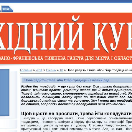
Вхід
Головна
»
2011
»
Січень
»
10
» Нова радість стала, або Старі традиції на н
Нова радість стала, або Старі традиції на новий лад
Різдво без традицій – що кутя без маку. Ось тільки дотримати
снаги. Фантазії бракне, ремонту шкода та й ліньки прибирати
Тому й імітуємо свято, спотворюючи традиції на новий лад. Як
дозволить підкинути ложку куті до натяжної стелі або за
дорожезний ламінат сіном та соломою. Хоч і мета цих традиці
об’єднати, здоров’я і достаток подарувати всім членам сім’ї.
Щоб щастя не проспати, треба йти колядуват
«Різдво – це своєрідна казка. Воно переповнене різноманітними
традиціями, – говорить завідуюча відділу фольклору та етнографії Пр
методичного центру культури і туризму Стефанія Капустинська. 
християнські, так і язичницькі символи та мотиви. Але, на жаль, баг