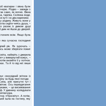
б кватирки і вікна були
ечерю. Різдво – завжди з
так само, як вогню. Вікна
а, тарілка. Склянка води.
 куті і зо два вареники.
 у родину. Живуть вони у
огла сидіти чиясь душа, –
то разом із димом душі
об дим не йшов до дверей.
стачило всім. Якщо була
е яка сучасна господиня
ілий рік. Як зурочать –
ось може зберігати помиї
віта, наберіть з джерела
не» у вивернутий кожух, –
тім вилийте її у потічок.
ах. Та й то від неї лише
ує своєрідний зв’язок із
ину за будь-якої погоди.
на, але присутні тут і
світом. Ось перевдягання
ушками, – це висміювання
раф. У давнину колядувати
Святвечора.
«на «Просвіту». А потім,
шей ішла на гостину, яку