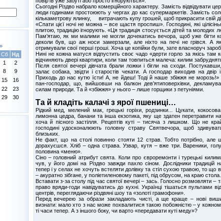
повір’їв уже забуті або просто ігноруються».
Сьогодні Різдво набрало комерційного характеру. Замість відвідувати це
люди годинами простоюють у чергах до кас супермаркетів. Замість сол
кількаметрову ялинку, витрачають купу грошей, щоб прикрасити свій ді
«Спати цієї ночі не можна – все щастя проспиш». Господині, які цілісін
плитою, традицію ігнорують. «Ця традиція стосується дітей та молодих л
Пам’ятаю, як ми малими не могли дочекатись вечора, щоб уже бігти ко
деколи був, що аж носи замерзали, але ніхто на печі не грівся. А як
»
отримували свої перші гроші. Хоча це копійки були, зате власноруч зароб
Нині не кожна матуся відпустить своє чадо «дерти горло за якісь там ко
Сб
Нд
відчиняють двері квартири, коли там товпиться малеча: килим забрудня
1
2
Після святої вечері дівчата брали ложки і бігли на сходи. Постукавши,
8
9
залає собака, звідти і старостів чекати. А господар виходив на двір 
Приходь до нас кутю їсти! А, не йдеш! Тоді й наше збіжжя не морозь!
15
16
пан-господар, що, вийшовши на балкон дев’ятиповерхівки, декламув
22
23
силам природи. Та й «збіжжя» у нього – лише горщики з петуніями.
29
30
Та й кладіть калачі з ярої пшениці…
Рідкий мед, мелений мак, грецькі горіхи, родзинки... Цукати, кокосов
лимонна цедра, банани та інша екзотика, яку ще здатен перетравити н
хоча й пісного застілля. Рецептів куті – тисяча з лишком. Що не кра
господині удосконалюють головну страву Святвечора, щоб здивуват
близьких.
Не факт, що на столі повинно стояти 12 страв. Тобто потрібно, але щ
дорахуєшся. Хліб – одна страва. Узвар, кутя – вже три. Вареники, голуб
половина «меню».
Сіно – головний атрибут свята. Коли про євроремонти і турецькі килим
чув, у його домі на Різдво завжди пахло сіном. Дослідники традицій 
тепер і у селах не хочуть встеляти долівку та стіл сухою травою, то що в
– акуратно зібгане, у поліетиленовому пакеті, під обрусом, на краю стола.
Вставати з-за столу під час святої вечері – зась. Голосно розмовляти –
право вряди-годи навідуватись до кухні. Українці тішаться пультами ві
центрів, переглядаючи різдвяні шоу та «золоті грамофони».
Перед вечерею за образи закладають чисті, а ще краще – нові виши
визнати: мало хто з нас може похвалитися такою побожністю – у кожному 
ті часи тепер. А з іншого боку, чи варто «передавати куті меду»?