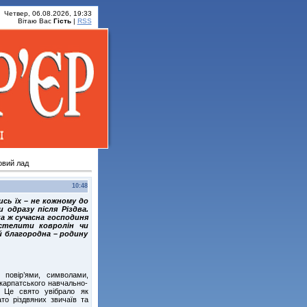
Четвер, 06.08.2026, 19:33
Вітаю Вас
Гість
|
RSS
овий лад
10:48
сь їх – не кожному до
 одразу після Різдва.
а ж сучасна господиня
стелити ковролін чи
й благородна – родину
и
 повір’ями, символами,
икарпатського навчально-
– Це свято увібрало як
ато різдвяних звичаїв та