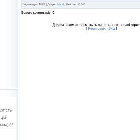
Переглядів
:
1693
|
Додав
:
bond
|
Рейтинг
:
0.0
/
0
Всього коментарів
:
0
Додавати коментарі можуть лише зареєстровані корис
[
Реєстрація
|
Вхід
]