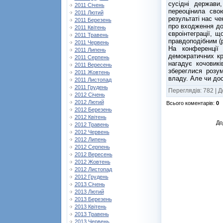
сусідні держави
2011 Січень
переоцінила сво
2011 Лютий
результаті нас че
2011 Березень
про входження до
2011 Квітень
євроінтеграції, 
2011 Травень
правдоподібним (р
2011 Червень
На конференції
2011 Липень
демократичних кр
2011 Серпень
нагадує кочовик
2011 Вересень
збереглися розум
2011 Жовтень
владу. Але чи дос
2011 Листопад
2011 Грудень
Переглядів
:
782
|
Д
2012 Січень
2012 Лютий
Всього коментарів
:
0
2012 Березень
2012 Квітень
До
2012 Травень
2012 Червень
2012 Липень
2012 Серпень
2012 Вересень
2012 Жовтень
2012 Листопад
2012 Грудень
2013 Січень
2013 Лютий
2013 Березень
2013 Квітень
2013 Травень
2013 Червень