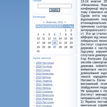
Пошук
13-14 жовтня 20
«Незалежна Укра
конференції зву
тому з’явилися «в
Однак еліта нау
Календар
відношеннях люд
«
Жовтень 2011
»
етнонаціональни
причиною сьогодн
Пн
Вт
Ср
Чт
Пт
Сб
Нд
антиукраїнського 
1
2
ст. Усе це сталос
3
4
5
6
7
8
9
ейфорію від незал
10
11
12
13
14
15
16
ліберальної екон
17
18
19
20
21
22
23
(Інститут соціол
24
25
26
27
28
29
30
держава є наслі
підсумку корумп
31
сплутали демократ
Архів записів
Ігор Коліушко (Ц
засобів самоорган
2009 Листопад
держава зобов'я
2009 Грудень
виявилася негот
2010 Січень
домінування інди
2010 Березень
чекати народжен
2010 Квітень
Натомість Євген 
2010 Травень
виснажений пси
2010 Червень
збайдужіння люде
2010 Липень
Не кращими є пе
2010 Серпень
(Інститут міжнар
2010 Вересень
неправильній стор
2010 Жовтень
1) Україна поста
2010 Листопад
ментальне сприйн
2010 Грудень