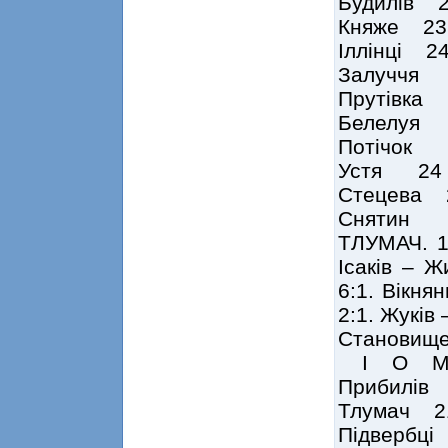
Будилів 
Княже 2
Іллінці 
Залуччя
Прутівка
Белелуя
Потічок
Устя 24
Стецева
Снятин 
ТЛУМАЧ. 1 
Ісаків – Ж
6:1. Вікня
2:1. Жуків
Становище
І О 
Прибилів
Тлумач 2
Підвербц