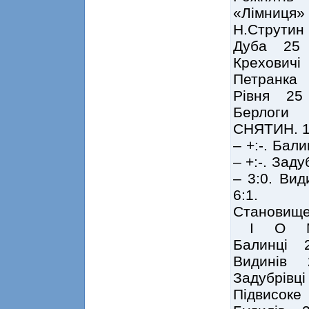
«Лімниця
Н.Струти
Дуба 25
Крехович
Петранк
Рівня 25
Берлоги 
СНЯТИН. 1 
– +:-. Бал
– +:-. Заду
– 3:0. Вид
6:1.
Становище
І О 
Балинці
Видинів
Задубрі
Підвисо