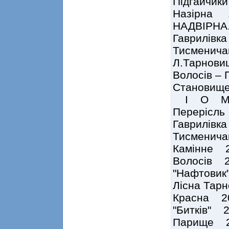
Підгайчи
Назірна 
НАДВІРНА. 
Гаврилів
Тисменич
Л.Тарнови
Волосів – П
Становище
І О 
Перерісл
Гаврилів
Тисменич
Камінне 
Волосів 
"Нафтови
Лісна Та
Красна 2
"Битків"
Парище 