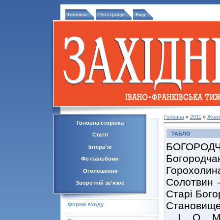
Головна
Реєстрація
Вхід
Головна
»
2011
»
Жовт
Головна сторінка
ТАБЛО
Статті
БОГОРОДЧАН
Інтерв'ю
Богородч
Фотоальбоми
Горохолин
Оголошення
Солотвин –
Зворотній зв'язок
Старі Бого
Становище
Форма входу
І О 