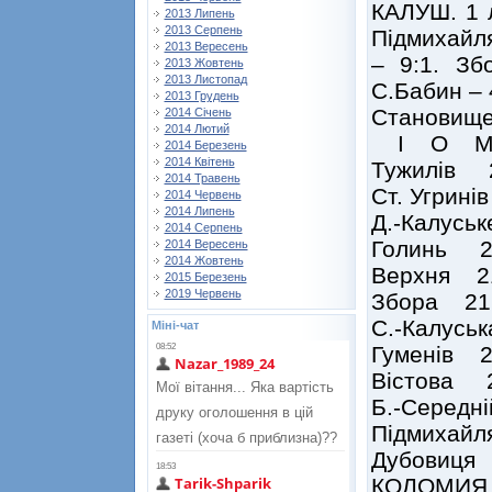
КАЛУШ. 1 л
2013 Липень
2013 Серпень
Підмихайля
2013 Вересень
– 9:1. Зб
2013 Жовтень
2013 Листопад
С.Бабин – 4
2013 Грудень
Становище
2014 Січень
2014 Лютий
І О 
2014 Березень
2014 Квітень
Тужилів
2014 Травень
Ст. Угри
2014 Червень
2014 Липень
Д.-Калус
2014 Серпень
Голинь 
2014 Вересень
2014 Жовтень
Верхня 
2015 Березень
2019 Червень
Збора 2
С.-Калус
Міні-чат
Гуменів 
Вістова
Б.-Серед
Підмихай
Дубовиця
КОЛОМИЯ. 