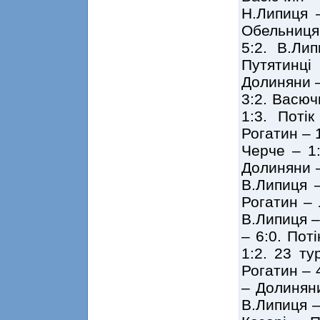
Н.Липиця –
Обельниця 
5:2. В.Ли
Путятинці
Долиняни –
3:2. Васюч
1:3. Поті
Рогатин – 
Черче – 1:
Долиняни –
В.Липиця –
Рогатин – 
В.Липиця –
– 6:0. Поті
1:2. 23 т
Рогатин – 4
– Долиняни
В.Липиця –