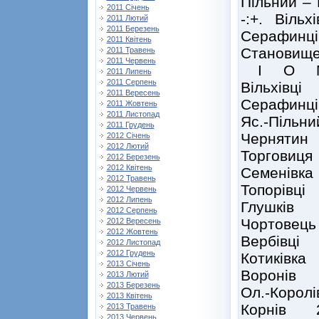
Пільний – 
2011 Січень
-:+. Віль
2011 Лютий
2011 Березень
Серафинці 
2011 Квітень
Становище
2011 Травень
2011 Червень
І О 
2011 Липень
2011 Серпень
Вільхівц
2011 Вересень
Серафинц
2011 Жовтень
2011 Листопад
Яс.-Піль
2011 Грудень
Чернятин
2012 Січень
2012 Лютий
Торгови
2012 Березень
2012 Квітень
Семенівк
2012 Травень
Топорівц
2012 Червень
2012 Липень
Глушків
2012 Серпень
Чортовец
2012 Вересень
2012 Жовтень
Вербів
2012 Листопад
2012 Грудень
Котиків
2013 Січень
Воронів
2013 Лютий
2013 Березень
Ол.-Коро
2013 Квітень
Корнів 
2013 Травень
2013 Червень