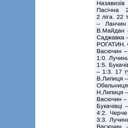
Назавизі
Пасічна 
2 ліга. 22
– Ланчин
В.Майдан –
Саджавка –
РОГАТИН. С
Васючин – 
1:0. Лучин
1:5. Букач
– 1:3. 17 
В.Липиця – 
Обельниця 
Н.Липиця –
Васючин – 
Букачівці 
4:2. Черче
3:3. Лучин
Васючин 