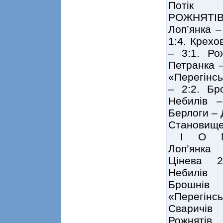
Потік 
РОЖНЯТІВ.
Лоп’янка –
1:4. Крехо
– 3:1. Ро
Петранка –
«Перегінсь
– 2:2. Бр
Небилів –
Берлоги – 
Становище
І О 
Лоп’янк
Цінева 
Небилів
Брошнів
«Перегін
Сваричів
Рожнятів