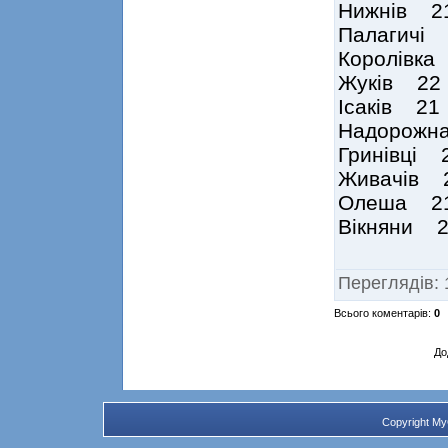
Нижнів 2
Палагичі
Королівк
Жуків 22
Ісаків 2
Надорожн
Гринівці
Живачів 
Олеша 2
Вікняни 
Переглядів
:
Всього коментарів
:
0
До
Copyright M