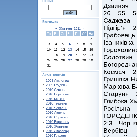
Пошук
Дзвиняч
26 55 50
Саджава
Календар
Підгір’я
«
Жовтень 2011
»
Грабовец
Пн
Вт
Ср
Чт
Пт
Сб
Нд
1
2
Іваників
3
4
5
6
7
8
9
Горохоли
10
11
12
13
14
15
16
17
18
19
20
21
22
23
Солотвин
24
25
26
27
28
29
30
Богородч
31
Космач 2
Архів записів
Гринівка
2009 Листопад
Маркова-
2009 Грудень
2010 Січень
Старуня 
2010 Березень
2010 Квітень
Глибока-Х
2010 Травень
Росільна
2010 Червень
2010 Липень
ГОРОДЕНКА.
2010 Серпень
2:3. Черн
2010 Вересень
2010 Жовтень
Вербівці –
2010 Листопад
2010 Грудень