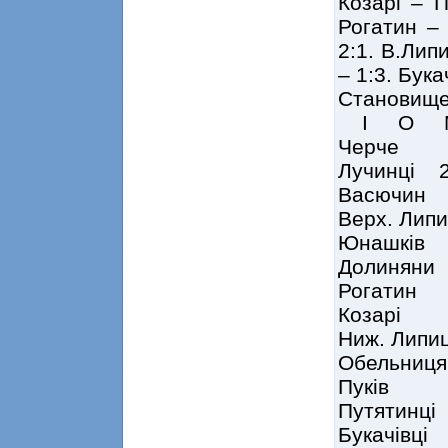
Козарі – П
Рогатин –
2:1. В.Лип
– 1:3. Бука
Становищ
І О 
Черче 
Лучинці 
Васючин
Верх. Ли
Юнашків
Долинян
Рогати
Козарі
Ниж. Ли
Обельни
Пуків 
Путятин
Букачівц