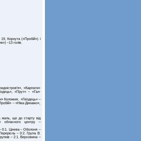
19, Корнута («Пробій») і
к») –13 голів.
идністров'я», «Карпати»
іздець», «Прут» – «Гал-
и» Коломия, «Гвіздець» –
Пробій» – «Ніка-Динамо»,
а жаль, ще до старту від
ту обласного центру –
– 0:1. Цінева – Оболоня –
Перерісль – 0:2. Група В.
трупків – 2:1. Верховина –