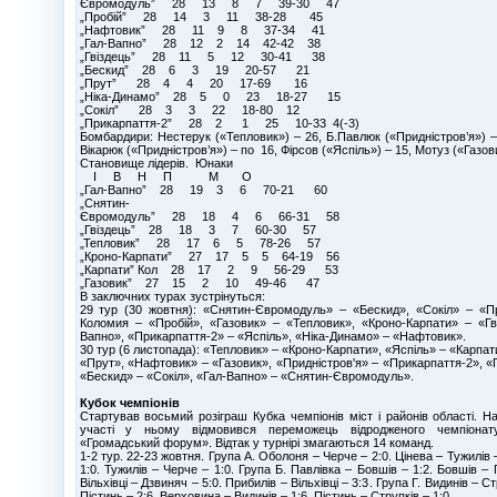
Євромодуль” 28 13 8 7 39-30 47
„Пробій” 28 14 3 11 38-28 45
„Нафтовик” 28 11 9 8 37-34 41
„Гал-Вапно” 28 12 2 14 42-42 38
„Гвіздець” 28 11 5 12 30-41 38
„Бескид” 28 6 3 19 20-57 21
„Прут” 28 4 4 20 17-69 16
„Ніка-Динамо” 28 5 0 23 18-27 15
„Сокіл” 28 3 3 22 18-80 12
„Прикарпаття-2” 28 2 1 25 10-33 4(-3)
Бомбардири: Нестерук («Тепловик») – 26, Б.Павлюк («Придністров’я») – 
Вікарюк («Придністров’я») – по 16, Фірсов («Яспіль») – 15, Мотуз («Газови
Становище лідерів. Юнаки
І В Н П М О
„Гал-Вапно” 28 19 3 6 70-21 60
„Снятин-
Євромодуль” 28 18 4 6 66-31 58
„Гвіздець” 28 18 3 7 60-30 57
„Тепловик” 28 17 6 5 78-26 57
„Кроно-Карпати” 27 17 5 5 64-19 56
„Карпати” Кол 28 17 2 9 56-29 53
„Газовик” 27 15 2 10 49-46 47
В заключних турах зустрінуться:
29 тур (30 жовтня): «Снятин-Євромодуль» – «Бескид», «Сокіл» – «Пр
Коломия – «Пробій», «Газовик» – «Тепловик», «Кроно-Карпати» – «Гв
Вапно», «Прикарпаття-2» – «Яспіль», «Ніка-Динамо» – «Нафтовик».
30 тур (6 листопада): «Тепловик» – «Кроно-Карпати», «Яспіль» – «Карпат
«Прут», «Нафтовик» – «Газовик», «Придністров'я» – «Прикарпаття-2», «
«Бескид» – «Сокіл», «Гал-Вапно» – «Снятин-Євромодуль».
Кубок чемпіонів
Cтартував восьмий розіграш Кубка чемпіонів міст і районів області. Н
участі у ньому відмовився переможець відродженого чемпіона
«Громадський форум». Відтак у турнірі змагаються 14 команд.
1-2 тур. 22-23 жовтня. Група А. Оболоня – Черче – 2:0. Цінева – Тужилів 
1:0. Тужилів – Черче – 1:0. Група Б. Павлівка – Бовшів – 1:2. Бовшів – 
Вільхівці – Дзвиняч – 5:0. Прибилів – Вільхівці – 3:3. Група Г. Видинів – С
Пістинь – 2:6. Верховина – Видинів – 1:6. Пістинь – Струпків – 1:0.