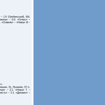
– 1:0 (Гребинський, 69).
вина» – 0:0. «Геліос» –
. «Олімпік» – «Нива» В –
.
у».
нишин, 31, Луканюк, 37-п.
уми» – 2:1. «Нива» Т –
ність» – 2:1. «Динамо» –