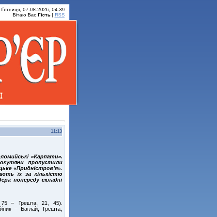
П`ятниця, 07.08.2026, 04:39
Вітаю Вас
Гість
|
RSS
11:13
ломийські «Карпати».
покутяни пропустили
цьке «Придністров’я».
ають їх за кількістю
дера попереду складні
 75 – Грешта, 21, 45).
ійник – Баглай, Грешта,