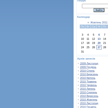
Пошук
Календар
«
Жовтень 2011
Пн
Вт
Ср
Чт
Пт
3
4
5
6
7
10
11
12
13
14
17
18
19
20
21
24
25
26
27
28
31
Архів записів
2009 Листопад
2009 Грудень
2010 Січень
2010 Березень
2010 Квітень
2010 Травень
2010 Червень
2010 Липень
2010 Серпень
2010 Вересень
2010 Жовтень
2010 Листопад
2010 Грудень