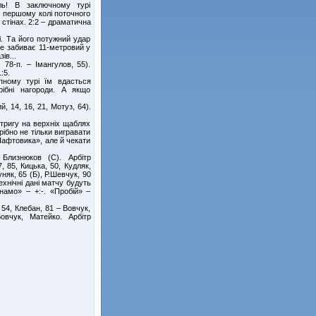
ль! В заключному турі
в першому колі поточного
 стінах. 2:2 – драматична
. Та його потужний удар
не забиває 11-метровий у
ів...
78-п. – Імангулов, 55).
1:5.
ному турі їм вдасться
рібні нагороди. А якщо
й, 14, 16, 21, Мотуз, 64).
нтригу на верхніх щаблях
рібно не тільки вигравати
«Нафтовика», але й чекати
 Близнюков (С). Арбітр
 85, Кицька, 50, Кудляк,
няк, 65 (Б), Р.Шевчук, 90
ехнічні дані матчу будуть
намо» – +:-. «Пробій» –
 54, Клебан, 81 – Вовчук,
овчук, Матейко. Арбітр