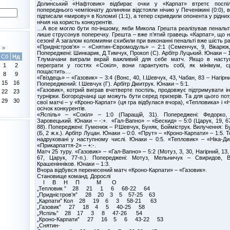
Долинський «Нафтовик» відбирає очки у «Карпат» втретє поспі
попереднього чемпіонату долиняни відстояли нічию у Печеніжині (0:0), 
підписали «мирову» в Коломиї (1:1), а тепер скривдили опонента у рідних
нічия на користь конкурентів.
…А все могло бути по-іншому, якби Микола Грешта реалізував пенальті
лише струсонув поперечку. Грешта – вже п’ятий гравець «Карпат», що 
сезоні! А загалом коломияни схибили при виконанні пенальті вже шість раз
«Придністров'я» – «Снятин-Євромодуль» – 2:1 (Семенчук, 9, Вікарюк, 
»
Попереджені: Шинкарик, Д.Тимчук, Прокоп (С). Арбітр Луцький. Юнаки – 
Сб
Нд
Тлумачани виграли вкрай важливий для себе матч. Якщо в наступ
переграти у гостях «Сокіл», вони гарантують собі, як мінімум, с
1
2
пощастить…
8
9
«Гвіздець» – «Газовик» – 3:4 (Вонс, 40, І.Шевчук, 43, Чабан, 83 – Нагірни
15
16
Попереджений: І.Шевчук (Г). Арбітр Дмитрук. Юнаки – 5:1.
«Газовик», котрий виграв вчетверте поспіль, продовжує підтримувати і
22
23
турнірки. Богородчанці ще можуть бути серед призерів. Та для цього пот
29
30
свої матчі – у «Кроно-Карпат» (ця гра відбулася вчора), «Тепловика» і 
осічок конкурентів.
«Яспіль» – «Сокіл» – 1:0 (Паращій, 31). Попереджені: Федорко,
Заровецький. Юнаки – -:+. «Гал-Вапно» – «Бескид» – 5:0 (Царук, 19, 67,
88). Попереджені: Гуменюк – Р.Шевчук, Буняк, Бойміструк. Вилучення: Бу
(Б, 2 ж.к.). Арбітр Луцан. Юнаки – 0:0. «Прут» – «Кроно-Карпати» – 1:5. Т
надруковані у наступному числі. Юнаки – 0:5. «Тепловик» – «Ніка-Ди
«Прикарпаття-2» – +:-.
Матч 25 туру. «Газовик» – «Гал-Вапно» – 5:2 (Мотуз, 3, 30, Нагірний, 13,
67, Царук, 77-п.). Попереджені: Мотуз, Мельничук – Свиридов, В
Крашенінніков. Юнаки – 1:3.
Вчора відбувся перенесений матч «Кроно-Карпати» – «Газовик».
Становище команд. Дорослі
І В Н П М О
„Тепловик ” 28 21 1 6 68-22 64
„Придністров’я” 28 20 3 5 57-25 63
„Карпати” Кол 28 19 6 3 58-21 63
„Газовик” 27 18 4 5 40-25 58
„Яспіль” 28 17 3 8 47-26 54
„Кроно-Карпати” 27 16 5 6 43-22 53
„Снятин-