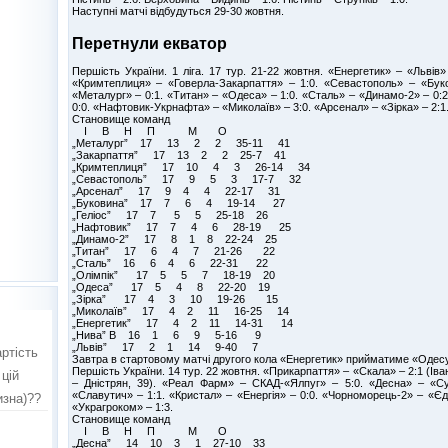
Наступні матчі відбудуться 29-30 жовтня.
Перетнули екватор
Першість України. 1 ліга. 17 тур. 21-22 жовтня. «Енергетик» – «Львів» 
«Кримтеплиця» – «Говерла-Закарпаття» – 1:0. «Севастополь» – «Буко
«Металург» – 0:1. «Титан» – «Одеса» – 1:0. «Сталь» – «Динамо-2» – 0:2
0:0. «Нафтовик-Укрнафта» – «Миколаїв» – 3:0. «Арсенал» – «Зірка» – 2:1
Становище команд
І В Н П М О
„Металург” 17 13 2 2 35-11 41
„Закарпаття” 17 13 2 2 25-7 41
„Кримтеплиця” 17 10 4 3 26-14 34
„Севастополь” 17 9 5 3 17-7 32
„Арсенал” 17 9 4 4 22-17 31
„Буковина” 17 7 6 4 19-14 27
„Геліос” 17 7 5 5 25-18 26
„Нафтовик” 17 7 4 6 28-19 25
„Динамо-2” 17 8 1 8 22-24 25
„Титан” 17 6 4 7 21-26 22
„Сталь” 16 6 4 6 22-31 22
„Олімпік” 17 5 5 7 18-19 20
„Одеса” 17 5 4 8 22-20 19
„Зірка” 17 4 3 10 19-26 15
„Миколаїв” 17 4 2 11 16-25 14
„Енергетик” 17 4 2 11 14-31 14
„Нива” В 16 1 6 9 5-16 9
„Львів” 17 2 1 14 9-40 7
Завтра в стартовому матчі другого кола «Енергетик» прийматиме «Одес
Першість України. 14 тур. 22 жовтня. «Прикарпаття» – «Скала» – 2:1 (Іва
– Дністрян, 39). «Реал Фарм» – СКАД-«Ялпуг» – 5:0. «Десна» – «С
«Славутич» – 1:1. «Кристал» – «Енергія» – 0:0. «Чорноморець-2» – «Єд
«Украгроком» – 1:3.
Становище команд
І В Н П М О
„Десна” 14 10 3 1 27-10 33