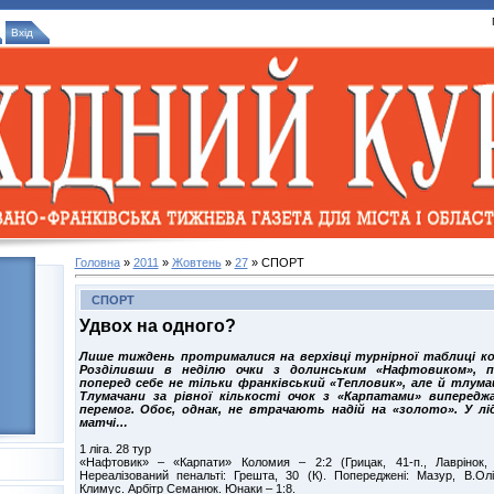
Вхід
Головна
»
2011
»
Жовтень
»
27
» СПОРТ
СПОРТ
Удвох на одного?
Лише тиждень протрималися на верхівці турнірної таблиці ко
Розділивши в неділю очки з долинським «Нафтовиком», 
поперед себе не тільки франківський «Тепловик», але й тлума
Тлумачани за рівної кількості очок з «Карпатами» випередж
перемог. Обоє, однак, не втрачають надій на «золото». У лі
матчі…
1 ліга. 28 тур
«Нафтовик» – «Карпати» Коломия – 2:2 (Грицак, 41-п., Лаврінок,
Нереалізований пенальті: Грешта, 30 (К). Попереджені: Мазур, В.Ол
Климус. Арбітр Семанюк. Юнаки – 1:8.