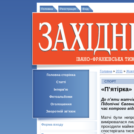
Головна
Реєстрація
Вхід
Головна
»
2011
»
Жовт
Головна сторінка
СПОРТ
Статті
«П’ятірка» 
Інтерв'ю
Фотоальбоми
До п’яти матчів
Підопічні Євген
Оголошення
час котрого від
Зворотній зв'язок
Матчі були непр
вимірювалася лиш
Форма входу
проходили майже
спостерігала тися