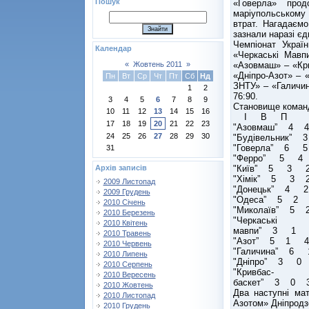
Пошук
«Говерла» прод
маріупольському
втрат. Нагадаємо
зазнали наразі єд
Чемпіонат Украї
Календар
«Черкаські Мавп
«Азовмаш» – «Кри
«
Жовтень 2011
»
«Дніпро-Азот» – 
Пн
Вт
Ср
Чт
Пт
Сб
Нд
ЗНТУ» – «Галичин
1
2
76:90.
3
4
5
6
7
8
9
Становище коман
10
11
12
13
14
15
16
І В П 
17
18
19
20
21
22
23
"Азовмаш” 4 
24
25
26
27
28
29
30
"Будівельник”
"Говерла” 6 
31
"Ферро” 5 4 
"Київ” 5 3 2
Архів записів
"Хімік” 5 3 
2009 Листопад
"Донецьк” 4 
2009 Грудень
"Одеса” 5 2 
2010 Січень
"Миколаїв” 5 
2010 Березень
"Черкаські
2010 Квітень
мавпи” 3 1 
2010 Травень
"Азот” 5 1 4
2010 Червень
"Галичина” 6
2010 Липень
"Дніпро” 3 0
2010 Серпень
"Кривбас-
2010 Вересень
баскет” 3 0 
2010 Жовтень
Два наступні мат
2010 Листопад
Азотом» Дніпродз
2010 Грудень