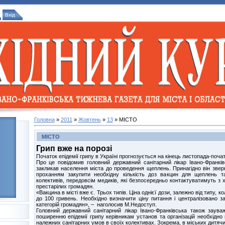
Вхід
Головна
»
2011
»
Жовтень
»
13
» МІСТО
МІСТО
Грип вже на порозі
Початок епідемії грипу в Україні прогнозується на кінець листопада-поча
Про це повідомив головний державний санітарний лікар Івано-Франкі
закликав населення міста до проведення щеплень. Принагідно він звер
проханням закупити необхідну кількість доз вакцин для щеплень та
колективів, передовсім медиків, які безпосередньо контактуватимуть з х
престарілих громадян.
«Вакцина в місті вже є. Трьох типів. Ціна однієї дози, залежно від типу, 
до 100 гривень. Необхідно визначити ціну питання і централізовано з
категорій громадян», – наголосив М.Недоступ.
Головний державний санітарний лікар Івано-Франківська також заува
поширенню епідемії грипу керівникам установ та організацій необхідн
належних санітарних умов в своїх колективах. Зокрема, в міських дитяч