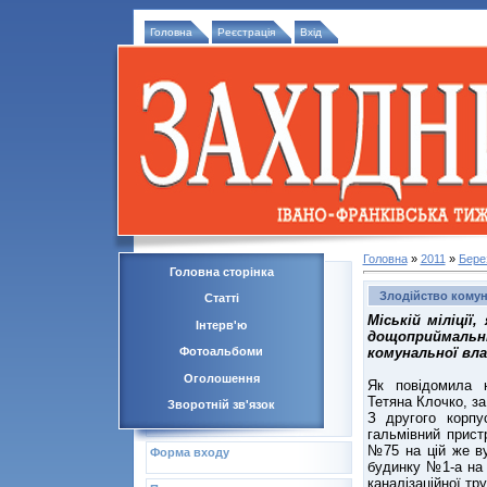
Головна
Реєстрація
Вхід
Головна
»
2011
»
Бере
Головна сторінка
Злодійство комун
Статті
Міській міліції
Інтерв'ю
дощоприймаль
комунальної вла
Фотоальбоми
Оголошення
Як повідомила н
Тетяна Клочко, за
Зворотній зв'язок
З другого корп
гальмівний прист
№75 на цій же вул
Форма входу
будинку №1-а на 
каналізаційної тр