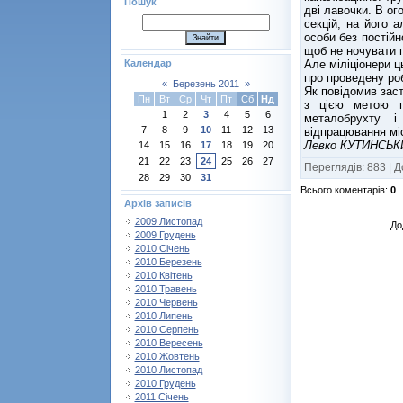
Пошук
дві лавочки. В ог
секцій, на його 
особи без постійн
щоб не ночувати 
Але міліціонери ц
Календар
про проведену ро
«
Березень 2011
»
Як повідомив зас
Пн
Вт
Ср
Чт
Пт
Сб
Нд
з цією метою п
1
2
3
4
5
6
металобрухту і
7
8
9
10
11
12
13
відпрацювання мі
Левко КУТИНСЬК
14
15
16
17
18
19
20
21
22
23
24
25
26
27
Переглядів
:
883
|
Д
28
29
30
31
Всього коментарів
:
0
Архів записів
2009 Листопад
До
2009 Грудень
2010 Січень
2010 Березень
2010 Квітень
2010 Травень
2010 Червень
2010 Липень
2010 Серпень
2010 Вересень
2010 Жовтень
2010 Листопад
2010 Грудень
2011 Січень