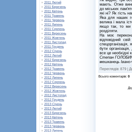
2011 Лютий
мають. Отже вини
2011 Березень
до міських пам'ят
2011 Квітень
які ні? Як гість 
2011 Травень
Яка для наших г
2011 Червень
велика і мала іст
2011 Липень
якщо так, то ми 
2011 Серпень
розділяти.
2011 Вересень
На моє перекона
2011 Жовтень
відповідний сві
2011 Листопад
спецорганізація, 
2011 Грудень
бути організація,
2012 Січень
все це необхідні 
2012 Лютий
Степан ГОЛОБИН
2012 Березень
мешканець Івано-
2012 Квітень
Переглядів
:
879
|
Д
2012 Травень
2012 Червень
Всього коментарів
:
0
2012 Липень
2012 Серпень
2012 Вересень
До
2012 Жовтень
2012 Листопад
2012 Грудень
2013 Січень
2013 Лютий
2013 Березень
2013 Квітень
2013 Травень
2013 Червень
2013 Липень