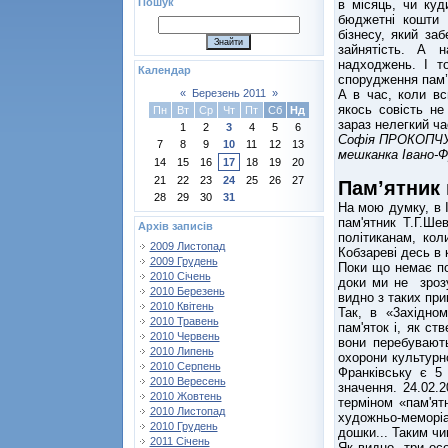
Пошук
в місяць, чи куд
бюджетні кошти 
бізнесу, який за
зайнятість. А 
надходжень. І т
Календар
спорудження пам’
А в час, коли вс
«
Березень 2011
»
якось совість не
Пн
Вт
Ср
Чт
Пт
Сб
Нд
зараз нелегкий ча
1
2
3
4
5
6
Софія ПРОКОПЧУ
7
8
9
10
11
12
13
мешканка Івано-Ф
14
15
16
17
18
19
20
21
22
23
24
25
26
27
Пам’ятник 
28
29
30
31
На мою думку, в 
пам'ятник Т.Г.Ше
Архів записів
політиканам, ко
2009 Листопад
Кобзареві десь в 
2009 Грудень
Поки що немає по
2010 Січень
доки ми не зрозу
2010 Березень
видно з таких при
2010 Квітень
Так, в «3ахідном
2010 Травень
пам'яток і, як ст
2010 Червень
вони перебувають
2010 Липень
охорони культурн
2010 Серпень
Франківську є 5 
2010 Вересень
значення. 24.02.
2010 Жовтень
терміном «пам'ят
2010 Листопад
художньо-меморіа
2010 Грудень
дошки... Таким чи
2011 Січень
Як видно, три ос