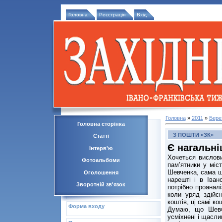
Головна
Реєстрація
Вхід
Головна
»
2011
»
Бере
Головна сторінка
З ПОШТИ «ЗК»
Статті
Є нагальні
Інтерв'ю
Хочеться вислови
Фотоальбоми
пам’ятники у міст
Шевченка, сама ш
Оголошення
нарешті і в Іва
Зворотній зв'язок
потрібно проаналі
коли уряд здійс
коштів, ці самі к
Форма входу
Думаю, що Шевч
усміхнені і щасли