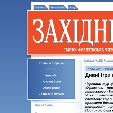
Головна
Реєстрація
Вхід
Головна
»
2011
»
Січе
Головна сторінка
«Ураган» – четве
Статті
Дивні ігри
Інтерв'ю
Фотоальбоми
Черговий тур ф
«Урагана», пр
Оголошення
львівського «Т
Зворотній зв'язок
Чинний чемпіон
гостьову гру з
провести домашн
Форма входу
інформація пр
Причиною була н