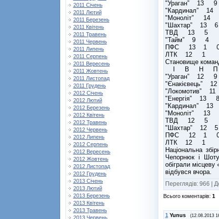
"Ураган” 13
2011 Січень
"Кардинал” 
2011 Лютий
"Моноліт” 1
2011 Березень
"Шахтар” 13
2011 Квітень
ТВД 13 5 
2011 Травень
"Тайм” 9 4 
2011 Червень
ПФС 13 1 0
2011 Липень
ЛТК 12 1 0
2011 Серпень
Становище коман
2011 Вересень
І В Н П
2011 Жовтень
"Ураган” 12
2011 Листопад
"Єнакієвець”
2011 Грудень
"Локомотив” 
2012 Січень
"Енергія” 1
2012 Лютий
"Кардинал” 
2012 Березень
"Моноліт” 1
2012 Квітень
ТВД 12 5 
2012 Травень
"Шахтар” 12
2012 Червень
ПФС 12 1 0
2012 Липень
ЛТК 12 1 0
2012 Серпень
Національна збір
2012 Вересень
Чепорнюк і Шоту
2012 Жовтень
обіграли місцеву 
2012 Листопад
відбувся вчора.
2012 Грудень
2013 Січень
Переглядів
:
966
|
Д
2013 Лютий
2013 Березень
Всього коментарів
:
1
2013 Квітень
2013 Травень
1
Yunus
(12.08.2013 1
2013 Червень