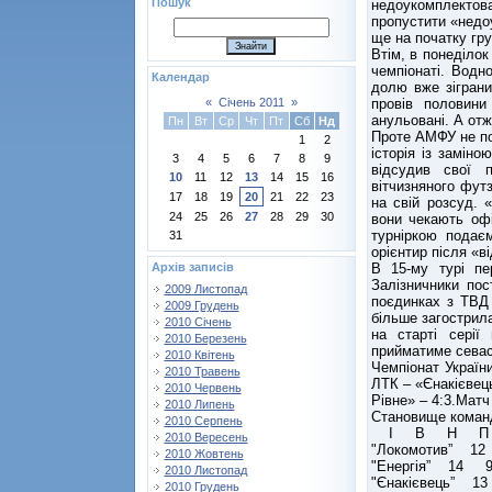
Пошук
недоукомплектова
пропустити «недо
ще на початку гр
Втім, в понеділок
чемпіонаті. Вод
Календар
долю вже зіграни
провів половини
«
Січень 2011
»
анульовані. А отж
Пн
Вт
Ср
Чт
Пт
Сб
Нд
Проте АМФУ не пос
1
2
історія із замін
3
4
5
6
7
8
9
відсудив свої 
10
11
12
13
14
15
16
вітчизняного фут
17
18
19
20
21
22
23
на свій розсуд. 
24
25
26
27
28
29
30
вони чекають оф
турніркою подає
31
орієнтир після «в
В 15-му турі пе
Архів записів
Залізничники по
2009 Листопад
поєдинках з ТВД 
2009 Грудень
більше загострила
2010 Січень
на старті сері
2010 Березень
прийматиме сева
2010 Квітень
Чемпіонат України
2010 Травень
ЛТК – «Єнакієвець
2010 Червень
Рівне» – 4:3.Матч
2010 Липень
Становище коман
2010 Серпень
І В Н П
2010 Вересень
"Локомотив” 
2010 Жовтень
"Енергія” 1
2010 Листопад
"Єнакієвець”
2010 Грудень