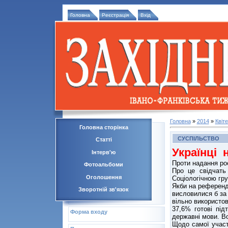
Головна
Реєстрація
Вхід
Головна
»
2014
»
Квіт
Головна сторінка
СУСПІЛЬСТВО
Статті
Українці 
Інтерв'ю
Проти надання рос
Фотоальбоми
Про це свідчать
Оголошення
Соціологічною гр
Якби на референд
Зворотній зв'язок
висловилися б за
вільно використо
37,6% готові під
Форма входу
державні мови. Во
Щодо самої участ