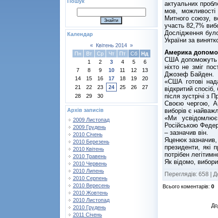
Пошук
актуальних пробле
мов, можливості 
Митного союзу, в
участь 82,7% виб
Дослідження було
Календар
України за винятк
«
Квітень 2014
»
Америка допомо
Пн
Вт
Ср
Чт
Пт
Сб
Нд
США допоможуть Ук
1
2
3
4
5
6
ніхто не зміг по
7
8
9
10
11
12
13
Джозеф Байден.
14
15
16
17
18
19
20
«США готові над
21
22
23
24
25
26
27
відкритий спосіб,
після зустрічі з 
28
29
30
Своєю чергою, А
Архів записів
виборів є найваж
«Ми усвідомлює
2009 Листопад
Російською Федера
2009 Грудень
– зазначив він.
2010 Січень
Яценюк зазначив,
2010 Березень
президенти, які п
2010 Квітень
потрібен легітимн
2010 Травень
Як відомо, вибори
2010 Червень
2010 Липень
Переглядів
:
658
|
Д
2010 Серпень
2010 Вересень
Всього коментарів
:
0
2010 Жовтень
2010 Листопад
До
2010 Грудень
2011 Січень