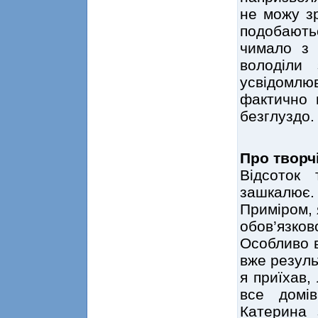
не можу зр
подобають
чимало з
володіли
усвідомлюв
фактично 
безглуздо.
Про творч
Відсоток 
зашкалює.
Приміром, 
обов’язк
Особливо в
вже результ
я приїхав,
все домі
Катерина 