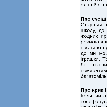
одно його
Про сусіді
Старший с
школу, до
жодних пр
розмовлял
постійно п
де ми меш
іграшки. Т
бо, напр
помират
багатомільй
Про крик 
Коли чита
телефонува