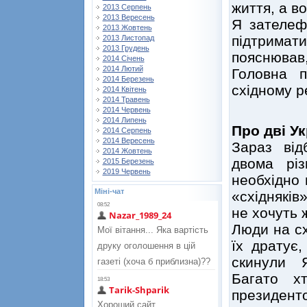
життя, а в
2013 Серпень
2013 Вересень
Я зателеф
2013 Жовтень
підтрима
2013 Листопад
2013 Грудень
пояснюва
2014 Січень
2014 Лютий
Головна 
2014 Березень
східному р
2014 Квітень
2014 Травень
2014 Червень
2014 Липень
Про дві Ук
2014 Серпень
2014 Вересень
Зараз від
2014 Жовтень
двома рі
2015 Березень
2019 Червень
необхідно 
Міні-чат
«східняків
не хочуть 
Люди на сх
їх дратує
скинули 
Багато х
президент