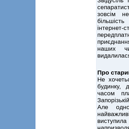
Звідусіль
сепаратист
зовсім не
більшіст
інтернет-с
передплатн
приєднання
наших чи
видалилас
Про старий
Не хочеть
будинку,
часом пл
Запорізькі
Але одно
найважли
виступил
напризволя