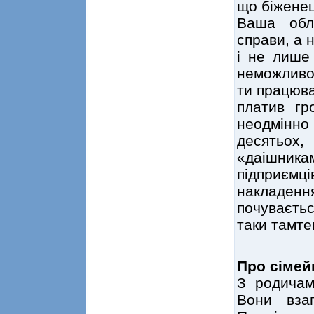
що біженец
Ваша обл
справи, а 
і не лише 
неможливо.
ти працюва
платив гр
неодмінн
десятьох
«даішника
підприємці
накладен
почуваєтьс
таки тамте
Про сімей
З родичам
Вони вза