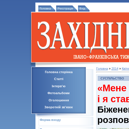
Головна
Реєстрація
Вхід
Головна
»
2014
»
Квіт
Головна сторінка
СУСПІЛЬСТВО
Статті
«Мене
Інтерв'ю
Фотоальбоми
і я ст
Оголошення
Біжен
Зворотній зв'язок
розпов
Форма входу