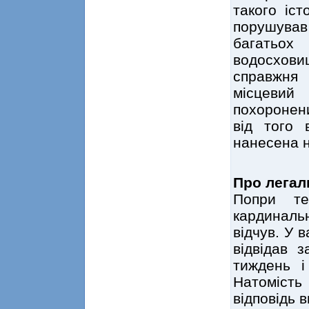
такого іст
порушува
багатьох
водосхов
справжня 
місцеви
похоронен
від того 
нанесена 
Про легал
Попри т
кардиналь
відчув. У в
відвідав 
тиждень і
Натомість
відповідь 