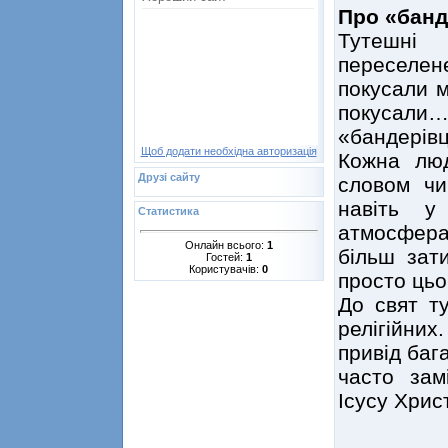
Про «банд
Тутешні
переселе
покусали м
покусал
«бандерівц
Щоб додати необхідна авторизація
Кожна люд
Друзі сайту
словом чи
навіть у
Статистика
атмосфера
Онлайн всього:
1
більш зат
Гостей:
1
Користувачів:
0
просто цьо
До свят т
релігійних
привід баг
часто зам
Ісусу Хрис