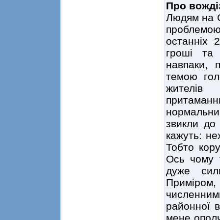
Про вожді
Людям на С
проблемо
останніх 2
гроші та
навпаки, 
темою гол
жителів 
притаман
нормальни
звикли до 
кажуть: не
Тобто кор
Ось чому т
дуже сил
Приміром
численним
районної в
мене ополч