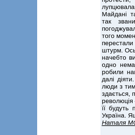
лупцювала
Майдані т
так звани
погоджува
того момен
перестали
штурм. Ось
начебто ви
одно нема
робили на
далі діяти
люди з тим
здається, 
революція 
її будуть 
Україна. Я
Наталя М