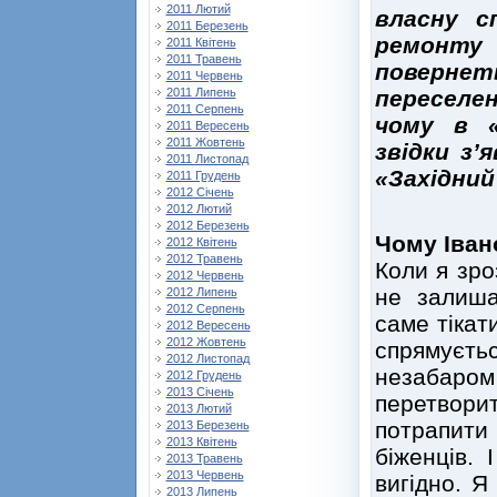
2011 Лютий
власну с
2011 Березень
ремонту
2011 Квітень
2011 Травень
повернет
2011 Червень
2011 Липень
переселен
2011 Серпень
чому в «
2011 Вересень
2011 Жовтень
звідки з’
2011 Листопад
«Західний
2011 Грудень
2012 Січень
2012 Лютий
2012 Березень
Чому Іван
2012 Квітень
2012 Травень
Коли я зро
2012 Червень
не залиша
2012 Липень
2012 Серпень
саме тікат
2012 Вересень
2012 Жовтень
спрямуєтьс
2012 Листопад
незабаро
2012 Грудень
2013 Січень
перетвори
2013 Лютий
потрапит
2013 Березень
2013 Квітень
біженців. 
2013 Травень
2013 Червень
вигідно. 
2013 Липень