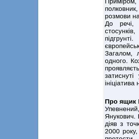
Приміром
полковни
розмови на
До речі,
стосункі
підгрунт
європейськ
Загалом, 
одного. Ко
проявляє
затиснуті
ініціатива
Про ящик
Упевнений,
Янукович. 
діяв з точ
2000 року,
протести