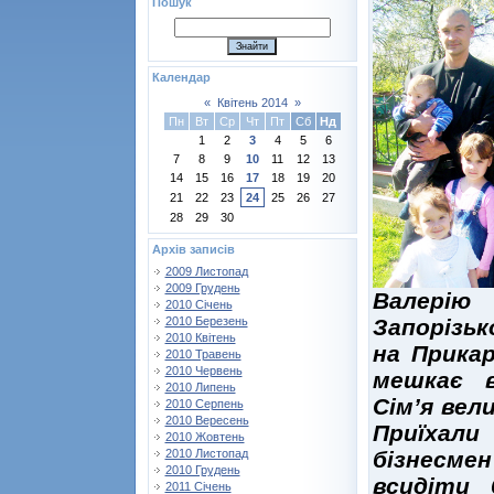
Пошук
Календар
«
Квітень 2014
»
Пн
Вт
Ср
Чт
Пт
Сб
Нд
1
2
3
4
5
6
7
8
9
10
11
12
13
14
15
16
17
18
19
20
21
22
23
24
25
26
27
28
29
30
Архів записів
2009 Листопад
2009 Грудень
Валерію
2010 Січень
2010 Березень
Запорізьк
2010 Квітень
на Прика
2010 Травень
2010 Червень
мешкає в
2010 Липень
Сім’я вел
2010 Серпень
2010 Вересень
Приїхал
2010 Жовтень
2010 Листопад
бізнесмен
2010 Грудень
всидіти 
2011 Січень