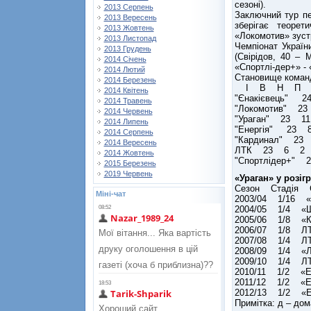
сезоні).
2013 Серпень
Заключний тур пе
2013 Вересень
зберігає теорет
2013 Жовтень
«Локомотив» зуст
2013 Листопад
Чемпіонат України
2013 Грудень
(Свірідов, 40 –
2014 Січень
«Спортлі-дер+» - 
2014 Лютий
Становище команд
2014 Березень
І В Н П
2014 Квітень
"Єнакієвець"
2014 Травень
"Локомотив" 
2014 Червень
"Ураган" 23 
2014 Липень
"Енергія" 23 
2014 Серпень
"Кардинал" 2
2014 Вересень
ЛТК 23 6 2 
2014 Жовтень
"Спортлідер+"
2015 Березень
2019 Червень
«Ураган» у розіг
Сезон Стадія С
Міні-чат
2003/04 1/16 «Ша
2004/05 1/4 «Шахт
2005/06 1/8 «Київ-
2006/07 1/8 ЛТК -
2007/08 1/4 ЛТК -
2008/09 1/4 «Локо
2009/10 1/4 ЛТК -
2010/11 1/2 «Ене
2011/12 1/2 «Енер
2012/13 1/2 «Ене
Примітка: д – дом