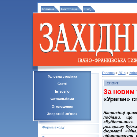
Головна
Реєстрація
Вхід
Головна
»
2014
»
Квіт
Головна сторінка
СПОРТ
Статті
За новим
Інтерв'ю
«Ураган» с
Фотоальбоми
Оголошення
Наприкінці цьо
Зворотній зв'язок
подіями, що 
«Будівельник»
розіграшу Кубк
Форма входу
форматі «Фіна
підштовхнули о