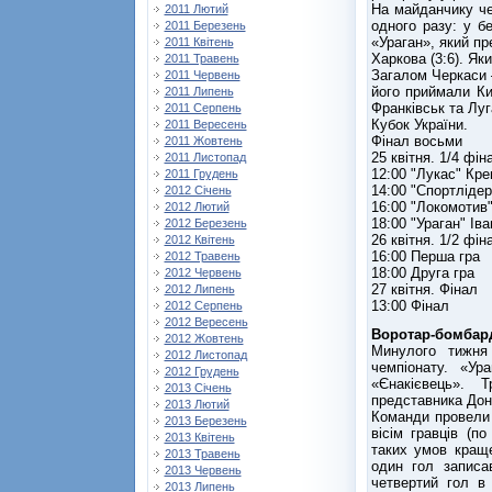
На майданчику че
2011 Лютий
одного разу: у б
2011 Березень
«Ураган», який пр
2011 Квітень
Харкова (3:6). Я
2011 Травень
Загалом Черкаси –
2011 Червень
його приймали Ки
2011 Липень
Франківськ та Луг
2011 Серпень
Кубок України.
2011 Вересень
Фінал восьми
2011 Жовтень
25 квітня. 1/4 фі
2011 Листопад
12:00 "Лукас" Кре
2011 Грудень
14:00 "Спортлідер
2012 Січень
16:00 "Локомотив"
2012 Лютий
18:00 "Ураган" Іва
2012 Березень
26 квітня. 1/2 фін
2012 Квітень
16:00 Перша гра
2012 Травень
18:00 Друга гра
2012 Червень
27 квітня. Фінал
2012 Липень
13:00 Фінал
2012 Серпень
2012 Вересень
Воротар-бомбар
2012 Жовтень
Минулого тижня 
2012 Листопад
чемпіонату. «Ур
2012 Грудень
«Єнакієвець». 
2013 Січень
представника Дон
2013 Лютий
Команди провели
2013 Березень
вісім гравців (п
2013 Квітень
таких умов кращ
2013 Травень
один гол записа
2013 Червень
четвертий гол в
2013 Липень