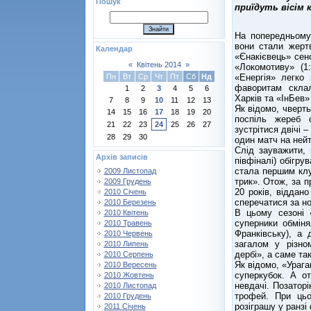
Пошук
приїдуть вісім 
На попередньому 
вони стали жертв
Календар
«Єнакієвець» сенс
«
Квітень 2014
»
«Локомотиву» (1:
«Енергія» легко
Пн
Вт
Ср
Чт
Пт
Сб
Нд
фаворитам склал
1
2
3
4
5
6
Харків та «ІнБев
7
8
9
10
11
12
13
Як відомо, чверть
14
15
16
17
18
19
20
поспіль жереб 
21
22
23
24
25
26
27
зустрітися двічі 
28
29
30
один матч на ней
Слід зауважити, 
Архів записів
півфіналі) обігру
стала першим клуб
2009 Листопад
трик». Отож, за 
2009 Грудень
20 років, віддан
2010 Січень
сперечатися за н
2010 Березень
В цьому сезоні 
2010 Квітень
суперники обміня
2010 Травень
Франківську), а д
2010 Червень
загалом у різно
2010 Липень
дербі», а саме та
2010 Серпень
Як відомо, «Урага
2010 Вересень
суперкубок. А о
2010 Жовтень
невдачі. Позаторі
2010 Листопад
трофей. При цьо
2010 Грудень
розіграшу у ранзі
2011 Січень