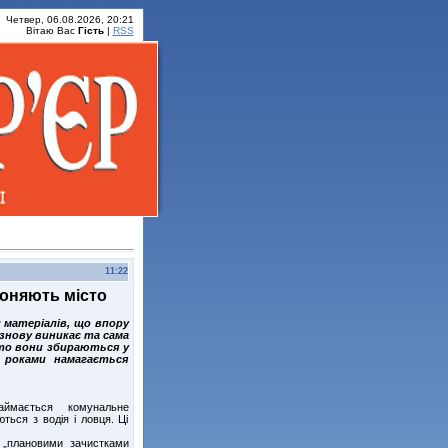
Четвер, 06.08.2026, 20:21
Вітаю Вас
Гість
|
RSS
11:22
лоняють місто
 матеріалів, що впору
 знову виникає та сама
сто вони збираються у
 роками намагається
аймається комунальне
ться з водія і ловця. Ці
я „плановими зачистками