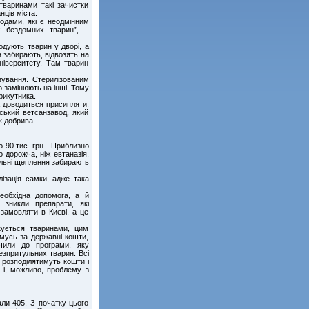
тваринами такі зачистки
ців міста.
одами, які є неодмінним
х бездомних тварин”, –
годують тварин у дворі, а
н забирають, відвозять на
університету. Там тварин
ізування. Стерилізованим
о замінюють на інші. Тому
рикутника.
х доводиться присипляти.
ський ветсанзавод, який
к добрива.
о 90 тис. грн. Приблизно
о дорожча, ніж евтаназія,
іальні щеплення забирають
ізація самки, адже така
еобхідна допомога, а й
 зникли препарати, які
замовляти в Києві, а це
кується тваринами, цим
мусь за державні кошти,
чили до програми, яку
зпритульних тварин. Всі
 розподілятимуть кошти і
 і, можливо, проблему з
али 405. З початку цього