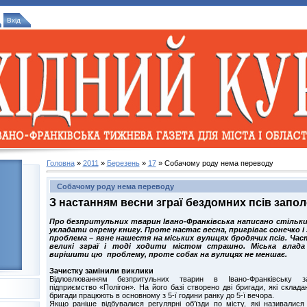
Вхід
Головна
»
2011
»
Березень
»
17
» Собачому роду нема переводу
Собачому роду нема переводу
З настанням весни зграї бездомних псів запо
Про безпритульних тварин Івано-Франківська написано стільки
укладати окрему книгу. Проте настає весна, пригріває сонечко і
проблема – явне нашестя на міських вулицях бродячих псів. Ча
великі зграї і тоді ходити містом страшно. Міська влада
вирішити цю проблему, проте собак на вулицях не меншає.
Зачистку замінили виклики
Відловлюванням безпритульних тварин в Івано-Франківську з
підприємство «Полігон». На його базі створено дві бригади, які складаю
бригади працюють в основному з 5-ї години ранку до 5-ї вечора.
Якщо раніше відбувалися регулярні об’їзди по місту, які називалис