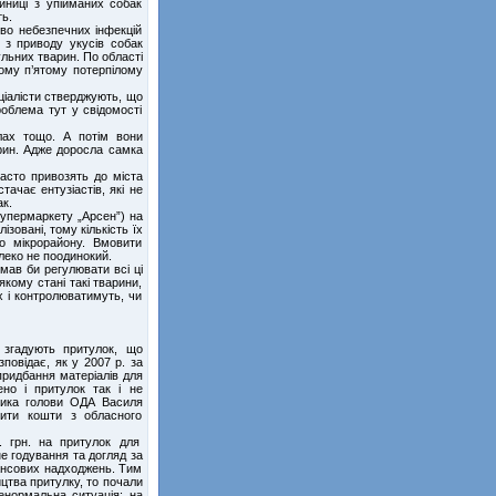
иниці з упійманих собак
ь.
иво небезпечних інфекцій
в з приводу укусів собак
ульних тварин. По області
ному п’ятому потерпілому
ціалісти стверджують, що
роблема тут у свідомості
лах тощо. А потім вони
арин. Адже доросла самка
часто привозять до міста
ачає ентузіастів, які не
к.
супермаркету „Арсен”) на
зовані, тому кількість їх
по мікрорайону. Вмовити
леко не поодинокий.
мав би регулювати всі ці
кому стані такі тварини,
 і контролюватимуть, чи
 згадують притулок, що
повідає, як у 2007 р. за
придбання матеріалів для
ено і притулок так і не
ника голови ОДА Василя
лити кошти з обласного
. грн. на притулок для
е годування та догляд за
ансових надходжень. Тим
ицтва притулку, то почали
енормальна ситуація: на