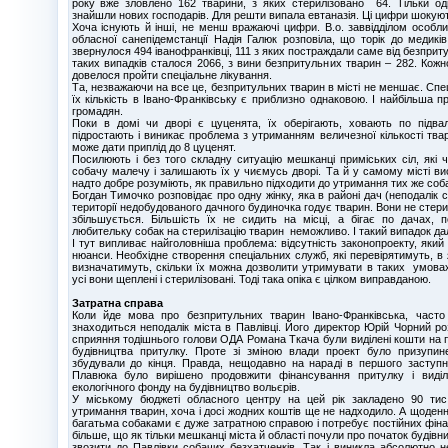
року вже зловлено 162 тварини, з яких стерилізовано 64. Тільки од
знайшли нових господарів. Для решти випала евтаназія. Ці цифри шокуют
Хоча існують й інші, не менш вражаючі цифри. В.о. заввідділом особл
обласної санепідемстанції Надія Галюк розповіла, що торік до медикі
звернулося 494 іванофранківці, 111 з яких постраждали саме від безприт
таких випадків сталося 2066, з вини безпритульних тварин – 282. Кож
довелося пройти спеціальне лікування.
Та, незважаючи на все це, безпритульних тварин в місті не меншає. Спе
їх кількість в Івано-Франківську є приблизно однаковою. І найбільша п
громадян.
Поки в домі чи дворі є цуценята, їх оберігають, ховають по підва
підростають і виникає проблема з утриманням величезної кількості тв
може дати приплід до 8 цуценят.
Посилюють і без того складну ситуацію мешканці приміських сіл, які 
собачу малечу і залишають їх у чиємусь дворі. Та й у самому місті вист
надто добре розуміють, як правильно підходити до утримання тих же соба
Богдан Тимочко розповідає про одну жінку, яка в районі дач (неподалік 
території недобудованого дачного будиночка годує тварин. Вони не стерилі
збільшується. Більшість їх не сидить на місці, а бігає по дачах, 
любительку собак на стерилізацію тварин неможливо. І такий випадок да
І тут випливає найголовніша проблема: відсутність законопроекту, який 
нюанси. Необхідне створення спеціальних служб, які перевірятимуть, в я
визначатимуть, скільки їх можна дозволити утримувати в таких умовах
усі вони щеплені і стерилізовані. Тоді така опіка є цілком виправданою.
Затратна справа
Коли йде мова про безпритульних тварин Івано-Франківська, часто
знаходиться неподалік міста в Павлівці. Його директор Юрій Чорний роз
сприяння тодішнього голови ОДА Романа Ткача були виділені кошти на 
будівництва притулку. Проте зі зміною влади проект було призупин
збудували до кінця. Правда, нещодавно на нараді в першого заступ
Плавюка було вирішено продовжити фінансування притулку і виді
екологічного фонду на будівництво вольєрів.
У міському бюджеті обласного центру на цей рік закладено 90 тис
утримання тварин, хоча і досі жодних коштів ще не надходило. А щоденн
багатьма собаками є дуже затратною справою і потребує постійних фін
більше, що як тільки мешканці міста й області почули про початок будівн
звозити до Павлівки собачих безхатченків. Так і виникла абсолютно н