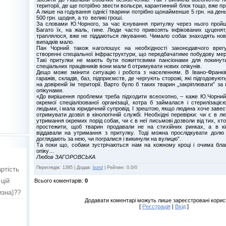
території, де ще потрібно звести вольєри, карантинний блок тощо, вже п
А лише на годування однієї тварини потрібно щонайменше 5 грн. на день
500 грн. щодня, а то великі гроші.
За словами Ю.Чорного, за час існування притулку через нього прой
Багато їх, на жаль, гине. Люди часто привозять інфікованих цуценят,
траплялося, вже не піддаються лікуванню. Чимало собак знаходять нов
випадків мало.
Пан Чорний також наголошує на необхідності законодавчого врег
створенні спеціальної інфраструктури, що передбачатиме побудову мере
Такі притулки не мають бути пожиттєвими пансіонами для покинут
спеціальних працівників вони мали б отримувати нових опікунів.
Дещо може змінити ситуацію і робота з населенням. В Івано-Франків
гаражів, складів, баз, підприємств, де чергують сторожі, які підгодову
на довіреній їм території. Варто було б таких тварин „закріплювати” за
опікунами.
«До вирішення проблеми треба підходити всеохопно, – каже Ю.Чорний
окремої спеціалізованої організації, котра б займалася і стерилізацією
людьми, і мала юридичний супровід. І зрештою, якщо людина хоче завес
отримувати дозвіл в кінологічній службі. Необхідні перевірки: чи є в л
утримання окремих порід собак, чи є в неї письмові дозволи від тих, хт
простежити, щоб тварин продавали не на стихійних ринках, а в кі
віддавали на утримання з притулку. Тоді можна прослідкувати долю 
доглядають за нею, чи погралися і викинули на вулицю”.
Та поки що, собаки зустрічаються нам на кожному кроці і очима бл
опіку…
Любов ЗАГОРОВСЬКА
Переглядів
:
1395
|
Додав
:
bond
|
Рейтинг
:
0.0
/
0
Всього коментарів
:
0
Додавати коментарі можуть лише зареєстровані корис
[
Реєстрація
|
Вхід
]