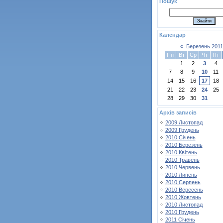
Пошук
Календар
«
Березень 2011
Пн
Вт
Ср
Чт
Пт
1
2
3
4
7
8
9
10
11
14
15
16
17
18
21
22
23
24
25
28
29
30
31
Архів записів
2009 Листопад
2009 Грудень
2010 Січень
2010 Березень
2010 Квітень
2010 Травень
2010 Червень
2010 Липень
2010 Серпень
2010 Вересень
2010 Жовтень
2010 Листопад
2010 Грудень
2011 Січень