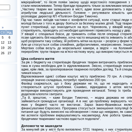
мікрорайонів”, то після появи закону щодо жорстокого поводження з 
стали неможливими. Тепер бригади працюють тільки за викликами мешкан
„Частину тварин ми залишаємо в місті, адже вони допомагають з відх
атрибутом людської діяльності. Головне – регулювати кількість ци
розповідає директор КП «Полігон» Богдан Тимочко.
Під час таких виїздів частими є конфліктні ситуації, коли старші люди 
молоді батьки з того ж двору бояться за безпеку малих дітей. Тоді твари
пункт стерилізації, що знаходиться на вул. Чорновола, у віварій мед
»
стерилізують, проводять усі необхідні щеплення і привозять назад у двір.
Сб
Нд
У віварії є спеціальні бокси, де тримають собак після операції стерил
псам одягають білі нашийники, хоча часто мешканці міста знімають їх аб
5
6
щоб розрізнити таку собаку, їй роблять мітки на вухах – розрізи у формі т
12
13
Але це стосується собак спокійних, доброзичливих, неагресивних. Інши
19
20
Мертвих собак везуть до морозильної камери, а звідти – на Коломий
переробляє трупи тварин на м’ясо-кісткову муку, що використовується я
26
27
Ціна собачого життя
За рік з бюджету на стерилізацію бродячих тварин витрачають приблизн
така ж сума необхідна для їх відловлювання. Звісно, стерилізація значн
адже, крім ліків, за прооперованою твариною потрібен догляд. Та й спец
чималі кошти.
Відловлювання однієї собаки коштує місту приблизно 70 грн. А стерил
операція значно складніша, потребує приблизно 200 грн.
Фахівці скаржаться, що з боку держави не те, що не надходить н
створюються штучні проблеми. Скажімо, віднедавна з аптек міста
ветеринари використовують для проведення евтаназії. Тепер їх треба 
додаткові клопоти і витрати.
„Та й, зрештою, – каже Богдан Тимочко, – жодна держава не опі
займаються громадські організації. А в нас цю проблему вирішують чо
яких у бюджеті часто не вистачає. Зараз Івано-Франківськ вклю
фінансуватиме Євросоюз. Програма стосується зменшення популяції бе
питання ще будуть винесені на обговорення і поки що невідомо, як саме
які аспекти проблеми вирішуватимуть насамперед. Але робота триває
бродячими тваринами частково вдасться подолати”.
Допомогти чи зашкодити
За минулий рік у місті було виловлено 3721 тварину, з них стерилізув