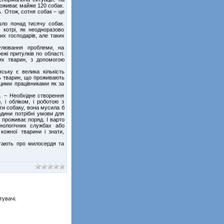
роживає майже 120 собак.
. Отож, сотня собак – це
шло понад тисячу собак.
 котрі, як неодноразово
их господарів, але таких
улювання проблеми, на
жі притулків по області.
их тварин, з допомогою
ську є велика кількість
ють тварин, що проживають
 цими працівниками як за
. – Необхідне створення
, і обліком, і роботою з
ти собаку, вона мусила б
юдини потрібні умови для
о проживає поряд. І варто
нологічних службах або
кожної тварини і знати,
агають про милосердя та
тувачі.