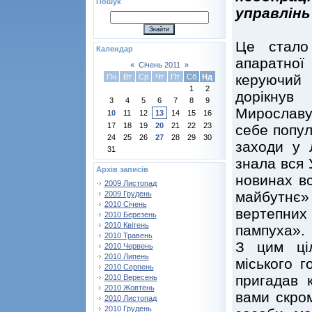
Пошук
управлінь
Це стало 
Календар
апаратно
«
Січень 2011
»
керуючий
Пн
Вт
Ср
Чт
Пт
Сб
Нд
1
2
дорікнув
3
4
5
6
7
8
9
Мирославу
10
11
12
13
14
15
16
17
18
19
20
21
22
23
себе попул
24
25
26
27
28
29
30
заходи у 
31
знала вся 
Архів записів
новинах вс
2009 Листопад
майбутнє»
2009 Грудень
2010 Січень
вертепних 
2010 Березень
2010 Квітень
пампуха».
2010 Травень
З цим ці
2010 Червень
2010 Липень
міського г
2010 Серпень
пригадав 
2010 Вересень
2010 Жовтень
вами скро
2010 Листопад
2010 Грудень