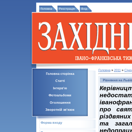
Головна
Реєстрація
Вхід
Головна
»
2011
»
Січе
Головна сторінка
Рівняння на Львів
Статті
Керівн
Інтерв'ю
недост
Фотоальбоми
іванофран
Оголошення
про свят
Зворотній зв'язок
різдвяних
та загал
Форма входу
недопрац