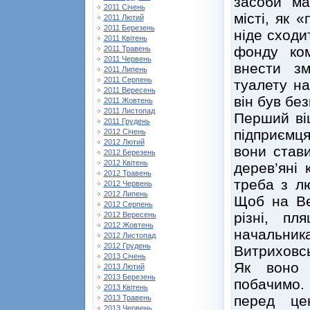
засоби ма
2011 Січень
місті, як 
2011 Лютий
2011 Березень
ніде сходи
2011 Квітень
фонду ко
2011 Травень
2011 Червень
внести зм
2011 Липень
2011 Серпень
туалету на
2011 Вересень
він був бе
2011 Жовтень
2011 Листопад
Перший ві
2011 Грудень
підприємц
2012 Січень
2012 Лютий
вони стави
2012 Березень
2012 Квітень
дерев’яні 
2012 Травень
треба з л
2012 Червень
2012 Липень
Щоб на Ве
2012 Серпень
різні, п
2012 Вересень
2012 Жовтень
начальн
2012 Листопад
2012 Грудень
Витриховс
2013 Січень
Як воно 
2013 Лютий
2013 Березень
побачимо.
2013 Квітень
перед це
2013 Травень
2013 Червень