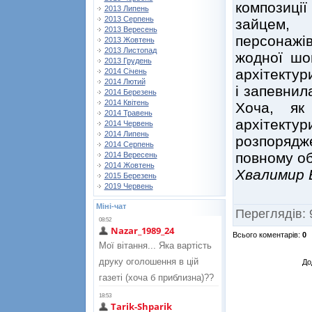
композиц
2013 Липень
2013 Серпень
зайцем, 
2013 Вересень
персонажів
2013 Жовтень
2013 Листопад
жодної шо
2013 Грудень
архітектур
2014 Січень
2014 Лютий
і запевнил
2014 Березень
2014 Квітень
Хоча, як 
2014 Травень
архітектур
2014 Червень
2014 Липень
розпорядж
2014 Серпень
повному об
2014 Вересень
2014 Жовтень
Хвалимир 
2015 Березень
2019 Червень
Міні-чат
Переглядів
:
Всього коментарів
:
0
До