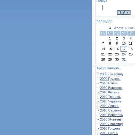
Пошук
Календар
«
Березень 2011
Пн
Вт
Ср
Чт
Пт
1
2
3
4
7
8
9
10
11
14
15
16
17
18
21
22
23
24
25
28
29
30
31
Архів записів
2009 Листопад
2009 Грудень
2010 Січень
2010 Березень
2010 Квітень
2010 Травень
2010 Червень
2010 Липень
2010 Серпень
2010 Вересень
2010 Жовтень
2010 Листопад
2010 Грудень
2011 Січень