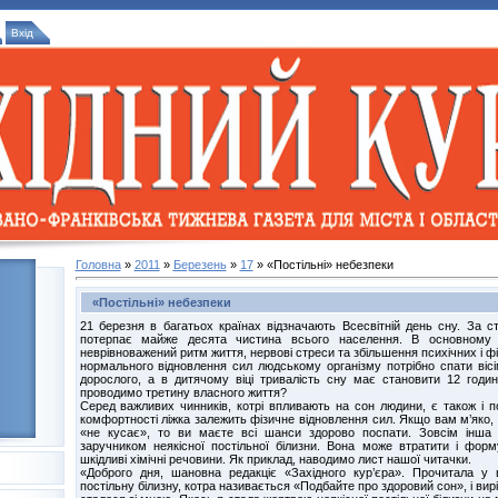
Вхід
Головна
»
2011
»
Березень
»
17
» «Постільні» небезпеки
«Постільні» небезпеки
21 березня в багатьох країнах відзначають Всесвітній день сну. За с
потерпає майже десята чистина всього населення. В основному
неврівноважений ритм життя, нервові стреси та збільшення психічних і ф
нормального відновлення сил людському організму потрібно спати вісі
дорослого, а в дитячому віці тривалість сну має становити 12 год
проводимо третину власного життя?
Серед важливих чинників, котрі впливають на сон людини, є також і по
комфортності ліжка залежить фізичне відновлення сил. Якщо вам м’яко, т
«не кусає», то ви маєте всі шанси здорово поспати. Зовсім інша
заручником неякісної постільної білизни. Вона може втратити і форму
шкідливі хімічні речовини. Як приклад, наводимо лист нашої читачки.
«Доброго дня, шановна редакціє «Західного кур’єра». Прочитала у 
постільну білизну, котра називається «Подбайте про здоровий сон», і ви