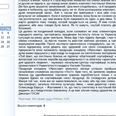
сталося зі мною. Якось я стала жертвою неякісної постільної білизни на
ні духом не відала я, що переді мною лежить комплект постільної білизни,
Він був дуже акуратно запакований. Ціна мені сподобалась, та й продав
вдома я побачила, що придбала щось не те. Коли розпакувала комплект, 
дуже неприємний запах. Але з часом він вивітрився і все ніби ста
результат не забарився. Коли я випрала білизну, вона була не схожою с
так розтягнулося, що ним можна було накривати не одне, а два ліжка. Те
варто довіряти тому товару, котрий продається на ринку. Я вже готова
»
дорожче, аби лиш товари були якісні. Як то кажуть, скупий платить двіч
Коломия).
Сб
Нд
Це далеко не поодинокий випадок, коли споживач не знає елементарних
5
6
народного вжитку, застерігають працівники Інституту гігієни та Укрмет
12
13
ситуація на ринку дуже невтішна. Мова йде і про підміну брендів, і про 
обман споживача за якістю тканин та вмістом хімічних речовин, а так
19
20
маркування виробів. Проте експерти одноголосно стверджують, що не 
26
27
чесні підприємці, котрі дбають про здоровий сон своїх споживачів. 
підприємств вони називають продукцію концерну «Ярослав». Щоправда
дуже важко відшукати у вирі ковдр та подушок на синтетичних матеріала
«Той факт, що постільна білизна не підлягає обов’язковій сертифікації, 
імпортерів постільних виробів від відповідальності та обов’язку гарантува
для здоров’я людини», - зауважує начальник Центру сертифікації та випр
промисловості Укрметртестстандарту Наталія Попова.
Продукція концерну «Ярослав» минулого місяця успішно пройшл
незалежних споживчих експертиз «Тест». Крім того, як запевняє керівни
білизна під однойменною торговою маркою виробляється тільки з н
свідомо йдемо на сертифікацію своєї продукції, бо сповідуємо дотри
Минув той час, коли ми не замислювалися, на чому або під чим спимо.
про комфорт, загальну гігієнічну культуру ліжка, – каже директор і вл
Олександр Барсук. – Жахливим є те, що чисту синтетику в постільній біл
видають за стовідсотково бавовняну. А це вже злочин перед здоров’ям л
Дмитро ГУСАК
Переглядів
:
934
|
Додав
:
bond
|
Рейтинг
:
0.0
/
0
Всього коментарів
:
0
Додавати коментарі можуть лише зареєстровані корис