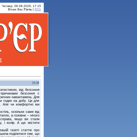
Четвер, 06.08.2026, 17:15
Вітаю Вас
Гість
|
RSS
10:38
татистикою, від безсоння
 причинами безсоння є
ізичних навантажень. Для
м годин на добу. Це для
ин. Але чи комфортно ми
стіль, оскільки саме від
епло, а головне – нічого
 справа, якщо ви стали
, і колір. А ще містити
вашій газеті статтю про
рішила поділитися тим, що