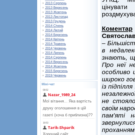
2013 Серпень
цінувати
2013 Вересень
2013 Жовтень
роздмухува
2013 Листопад
2013 Грудень
2014 Січень
Коментар
2014 Лютий
Святослав
2014 Березень
2014 Квітень
– Більшіс
2014 Травень
2014 Червень
в недалек
2014 Липень
знають, що
2014 Серпень
2014 Вересень
Про неї н
2014 Жовтень
особливо 
2015 Березень
2019 Червень
широко гов
Міні-чат
із підпілля
незалежно
не стояло
своїм наро
пам’яті 
звернули
проханням 