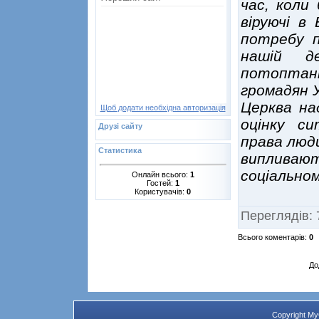
час, коли 
віруючі в
потребу п
нашій д
потоптан
громадян У
Церква на
Щоб додати необхідна авторизація
оцінку си
Друзі сайту
права люди
Статистика
випливают
соціальном
Онлайн всього:
1
Гостей:
1
Користувачів:
0
Переглядів
:
Всього коментарів
:
0
До
Copyright M