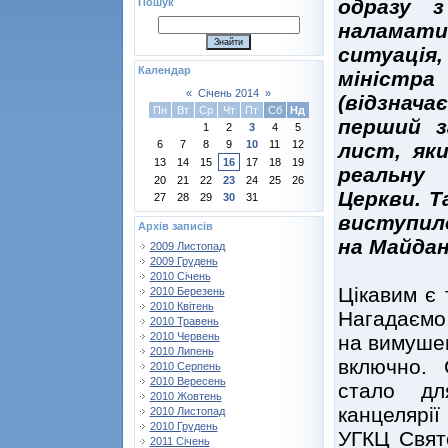
одразу 
Пошук
наламати
ситуація
Календар
міністр
«
Січень 2014
»
(відзнача
Пн
Вт
Ср
Чт
Пт
Сб
Нд
перший з
1
2
3
4
5
6
7
8
9
10
11
12
лист, як
13
14
15
16
17
18
19
реальну
20
21
22
23
24
25
26
Церкви. 
27
28
29
30
31
виступил
Архів записів
на Майдан
2009 Листопад
2009 Грудень
2010 Січень
Цікавим є 
2010 Березень
2010 Квітень
Нагадаємо,
2010 Травень
2010 Червень
на вимушен
2010 Липень
включно. 
2010 Серпень
2010 Вересень
стало дл
2010 Жовтень
канцелярії
2010 Листопад
2010 Грудень
УГКЦ Свят
2011 Січень