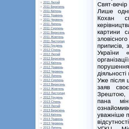
2011 Лютий
Свят-вечір 
2011 Березень
Лише одн
2011 Квітень
2011 Травень
Кохан с
2011 Червень
керівницт
2011 Липень
2011 Серпень
картини с
2011 Вересень
2011 Жовтень
зловісно
2011 Листопад
приписів, 
2011 Грудень
2012 Січень
України 
2012 Лютий
організац
2012 Березень
2012 Квітень
порушення
2012 Травень
2012 Червень
діяльності 
2012 Липень
Уже після 
2012 Серпень
2012 Вересень
заяв своє
2012 Жовтень
Зрештою, 
2012 Листопад
2012 Грудень
пана мін
2013 Січень
2013 Лютий
ознайомив
2013 Березень
уважніше п
2013 Квітень
2013 Травень
відсутност
2013 Червень
УГКЦ. Мі
2013 Липень