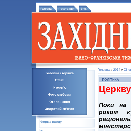
Головна
Реєстрація
Вхід
Головна
»
2014
»
Січе
Головна сторінка
ПОЛІТИКА
Статті
Церкву
Інтерв'ю
Фотоальбоми
Оголошення
Поки на 
Зворотній зв'язок
роком к
раціонал
Форма входу
міністер