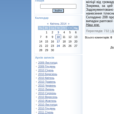
Пошук
міліції від грома
Зокрема, за цей
Задокументовано
нанесення тілесн
Складено 208 про
Календар
випадки раптової
«
Квітень 2014
»
Наш кор.
Пн
Вт
Ср
Чт
Пт
Сб
Нд
Переглядів
:
732
|
Д
1
2
3
4
5
6
7
8
9
10
11
12
13
Всього коментарів
:
0
14
15
16
17
18
19
20
21
22
23
24
25
26
27
До
28
29
30
Архів записів
2009 Листопад
2009 Грудень
2010 Січень
2010 Березень
2010 Квітень
2010 Травень
2010 Червень
2010 Липень
2010 Серпень
2010 Вересень
2010 Жовтень
2010 Листопад
2010 Грудень
2011 Січень