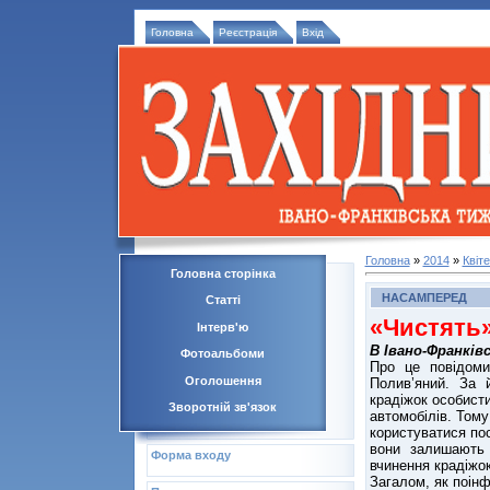
Головна
Реєстрація
Вхід
Головна
»
2014
»
Квіт
Головна сторінка
НАСАМПЕРЕД
Статті
«Чистять
Інтерв'ю
В Івано-Франків
Фотоальбоми
Про це повідоми
Оголошення
Полив’яний. За 
крадіжок особисти
Зворотній зв'язок
автомобілів. Тому
користуватися пос
вони залишають 
Форма входу
вчинення крадіжок
Загалом, як поін