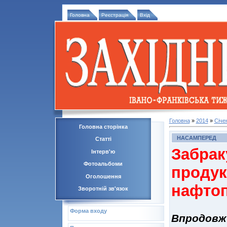
Головна
Реєстрація
Вхід
Головна
»
2014
»
Січе
Головна сторінка
НАСАМПЕРЕД
Статті
Забра
Інтерв'ю
Фотоальбоми
про
Оголошення
нафтоп
Зворотній зв'язок
Форма входу
Впродовж 