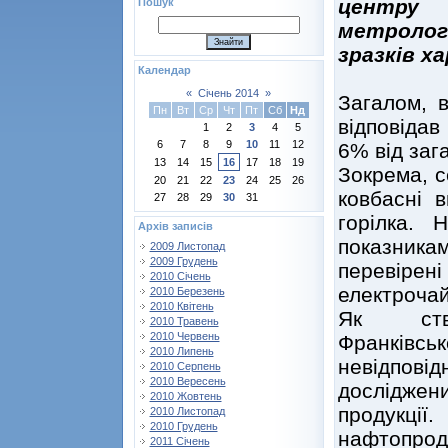
центру 
Пошук
метролог
зразків х
Календар
«
Січень 2014
»
Загалом, 
Пн
Вт
Ср
Чт
Пт
Сб
Нд
відповідав
1
2
3
4
5
6
7
8
9
10
11
12
6% від зага
13
14
15
16
17
18
19
Зокрема, с
20
21
22
23
24
25
26
ковбасні в
27
28
29
30
31
горілка. 
Архів записів
показник
2009 Листопад
2009 Грудень
перевір
2010 Січень
електрочай
2010 Березень
2010 Квітень
Як ст
2010 Травень
2010 Червень
Франківсь
2010 Липень
невідповід
2010 Серпень
2010 Вересень
досліджени
2010 Жовтень
продукції.
2010 Листопад
2010 Грудень
нафтопрод
2011 Січень