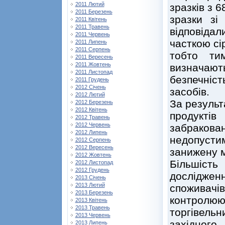
2011 Лютий
зразків з 
2011 Березень
зразки зі
2011 Квітень
2011 Травень
відповід
2011 Червень
часткою сі
2011 Липень
2011 Серпень
тобто ти
2011 Вересень
2011 Жовтень
визначають
2011 Листопад
безпечні
2011 Грудень
2012 Січень
засобів.
2012 Лютий
За результ
2012 Березень
2012 Квітень
продуктів
2012 Травень
2012 Червень
забракова
2012 Липень
недопустим
2012 Серпень
2012 Вересень
занижену м
2012 Жовтень
Більшість
2012 Листопад
2012 Грудень
дослідженн
2013 Січень
2013 Лютий
споживачів
2013 Березень
контролю
2013 Квітень
2013 Травень
торгівел
2013 Червень
західного
2013 Липень