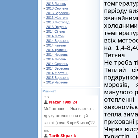
температу
2013 Липень
2013 Серпень
періоду ви
2013 Вересень
звичайни
2013 Жовтень
2013 Листопад
холодними.
2013 Грудень
температур
2014 Січень
2014 Лютий
всіх метео
2014 Березень
2014 Квітень
на 1,4-8,
2014 Травень
Тетяна.
2014 Червень
2014 Липень
Не треба т
2014 Серпень
Теплий сі
2014 Вересень
2014 Жовтень
подарунком
2015 Березень
2019 Червень
морозів,
минулого р
Міні-чат
отепленн
«економією
тепла зима
приховані 
Через відс
туристів 