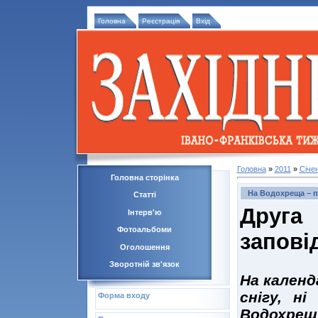
Головна
Реєстрація
Вхід
Головна
»
2011
»
Січе
Головна сторінка
На Водохреща – пл
Статті
Друг
Інтерв'ю
Фотоальбоми
запові
Оголошення
Зворотній зв'язок
На календа
снігу, н
Форма входу
Водохрещ