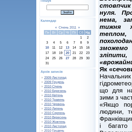
Пошук
стовпчик
нуля. Пр
нема, з
Календар
тижня ж
«
Січень 2011
»
теплом, 
Пн
Вт
Ср
Чт
Пт
Сб
Нд
1
2
похолода
3
4
5
6
7
8
9
зможемо
10
11
12
13
14
15
16
17
18
19
20
21
22
23
зліпити
24
25
26
27
28
29
30
«врожайни
31
Як «сечов
Архів записів
Начальник 
2009 Листопад
гідрометео
2009 Грудень
2010 Січень
що для на
2010 Березень
2010 Квітень
зими з час
2010 Травень
«Якщо по
2010 Червень
2010 Липень
людини, т
2010 Серпень
Франківщин
2010 Вересень
2010 Жовтень
і багато
2010 Листопад
2010 Грудень