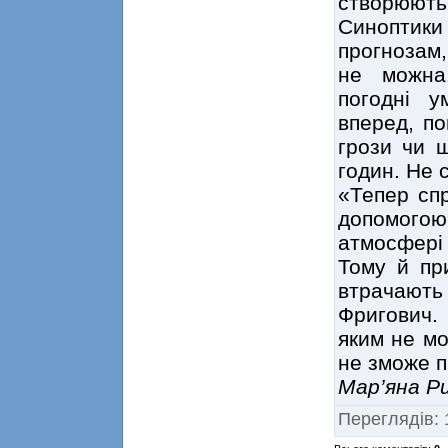
створюють 
Синоптик
прогнозам,
не можна
погодні 
вперед, п
грози чи ш
годин. Не 
«Тепер спр
допомогою
атмосфері
Тому й при
втрачають
Фригович.
яким не мо
не зможе п
Мар’яна Р
Переглядів
: