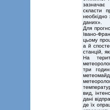
зазначає
скласти п
необхідно 
даних».
Для прогно
Івано-Фран
цьому проц
а й спосте
станцій, я
На терит
метеороло
три годин
метеомайд
метеоролог
температур
вид, інтен
дані відпр
де їх опра