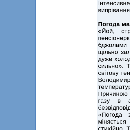
Інтенсивне
випрівання
Погода ма
«Йой, ст
пенсіонер
бджолами
щільно зал
дуже холод
сильно». 
світову те
Володимир
температу
Причиною 
газу в а
безвідпові
«Погода 
міняється
стихійно. 