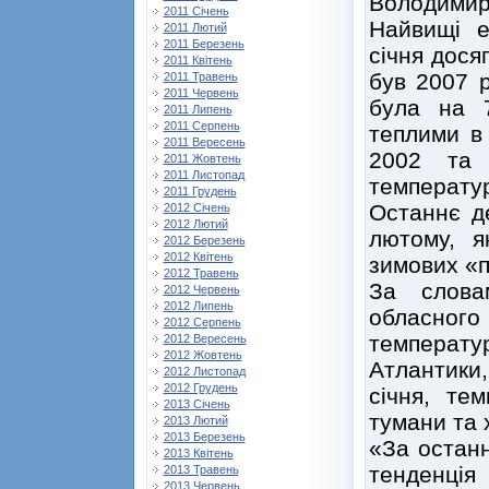
Володими
2011 Січень
Найвищі е
2011 Лютий
2011 Березень
січня дося
2011 Квітень
був 2007 р
2011 Травень
2011 Червень
була на 
2011 Липень
2011 Серпень
теплими в 
2011 Вересень
2002 та 
2011 Жовтень
2011 Листопад
температу
2011 Грудень
Останнє д
2012 Січень
2012 Лютий
лютому, я
2012 Березень
2012 Квітень
зимових «п
2012 Травень
За словам
2012 Червень
2012 Липень
обласного
2012 Серпень
температур
2012 Вересень
2012 Жовтень
Атлантики,
2012 Листопад
2012 Грудень
січня, те
2013 Січень
тумани та 
2013 Лютий
2013 Березень
«За останн
2013 Квітень
тенденці
2013 Травень
2013 Червень