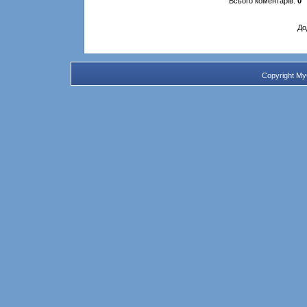
Всього коментарів
:
0
До
Copyright M