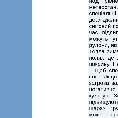
над рівн
метеоста
спеціаль
досліджен
сніговий п
час відли
можуть ут
рулони, як
Тепла зима
полях, де 
покриву. Н
– щоб спо
сніг. Якщ
загроза з
негативн
культур. З
підвищуют
шарах ґру
може при