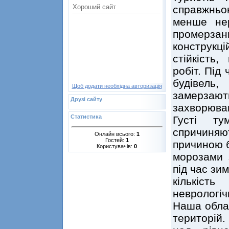
справжньо
менше нер
промерзан
конструкц
стійкість
робіт. Під
будівель
Щоб додати необхідна авторизація
замерзают
Друзі сайту
захворюван
Статистика
Густі ту
спричиня
Онлайн всього:
1
Гостей:
1
причиною б
Користувачів:
0
морозами 
під час зи
кількіст
неврологіч
Наша обла
територій.