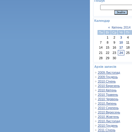
Пошук
Календар
«
Квітень 2014
Пн
Вт
Ср
Чт
Пт
1
2
3
4
7
8
9
10
11
14
15
16
17
18
21
22
23
24
25
28
29
30
Архів записів
2009 Листопад
2009 Грудень
2010 Січень
2010 Березень
2010 Квітень
2010 Травень
2010 Червень
2010 Липень
2010 Серпень
2010 Вересень
2010 Жовтень
2010 Листопад
2010 Грудень
2011 Січень