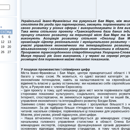
Український Івано-Франківськ та румунське Бая Маре, між як
століття діє угода про партнерство, зможуть порівнювати с
»
свого розвитку у різних сферах і використовувати їх для ви
Така мета спільного проекту «Транскордонна база даних інд
Сб
Нд
процесу сталого розвитку на території міст Бая Маре та Іва
5
6
виконують Асоціація розвитку спільнот «Околиці Бая М
12
13
організація «Центр регіонального і муніципального розвитку 
участі управління економічного та інтеграційного розвитку
19
20
міськвиконкому і головного управління статистики в області
26
27
Програмою транскордонного співробітництва Угорщина-Словачч
Минув перший рік його виконання, і у червні на сервері рес
розміщені для порівняння майже півсотні показників.
У пошуках промовистих і співмірних цифр
Міста Івано-Франківськ і Бая Маре, центри прикарпатської області і 
багато у чому схожі. Як мовиться, «з однієї вагової категорії»: за 
економічним потенціалом, навіть за налаштованістю на європейські
відмінність власне у цьому останньому: ми називаємо себе європейськ
бути, а Румунія вже є членом Євросоюзу.
– Ідея проекту в тому, щоб мешканці двох міст могли порівнювати підіб
сторонами показники культурного, соціального, економічного розви
Інтернеті, спостерігаючи, як змінюються індикатори в той чи інший бік
управління економічного та інтеграційного розвитку Богдан Білик.
Замінимо слово «індикатори» на звичніше і зрозуміліше більшості з н
показники». За рік підібрано більше п’ятидесяти таких показників. Пер
читачів: наскільки співмірні, порівнювальні ці показники для українського
Мовляв, різні умови, різний підрахунок, різні цифри.
– Наша вітчизняна статистика адаптовується до міжнародних станда
начальника головного управління статистики в області Олена Бл
міжнародних експертів, середовище функціонування органів державної
основному відповідає міжнародним стандартам, в тому числі фун