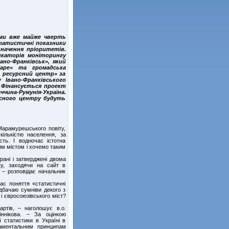
ими вже майже чверть
татистичні показники
значення пріоритетів.
икаторів моніторингу
но-Франківськ», який
аре» та громадська
– ресурсний центр» за
 Івано-Франківського
. Фінансується проект
ина-Румунія-Україна.
урсного центру будуть
Марамурешського повіту,
кількістю населення, за
сть. І водночас істотна
им містом і хочемо таким
рані і затверджені двома
тку, заходячи на сайт в
, – розповідає начальник
ас поняття «статистичні
едбачаю сумніви декого з
 і євросоюзівського міст?
ртів, – наголошує в.о.
іннікова. – За оцінкою
 статистики в Україні в
даментальним принципам