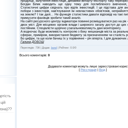
продукції, залучення інвестицій, динаміки імпорту-експорту таку переоріє
Богдан Білик наводить ще одну тему для поглибленого вивчення,
Статистичні цифри свідчать про відтік інвестицій. І це підстава для ан
побори з інвесторів, нав’язування їм невластивих обов’язків, неприйнят
на землю? І так далі… Не функція статистики давати відповіді на такі п
примусити фахівців зробити такий аналіз.
На сайті ресурсного центру індикатори повинні розміщуватися раз на рік 
двох міст. Для місцевих органів влади і широкого загалу доступ до цих
постійним. Спеціалісти щорічно узагальнюватимуть дані моніторингу.
А водночас буде можливість контролю з боку мешканців міста за реальн
сферах, приміром, використання бюджету за призначенням чи сталість ро
Бо цифри, та ще коли бачиш їх у порівнянні – річ вперта. І для думаючих
Галина ДОБОШ
Переглядів
:
736
|
Додав
:
bond
|
Рейтинг
:
0.0
/
0
Всього коментарів
:
0
Додавати коментарі можуть лише зареєстровані корис
[
Реєстрація
|
Вхід
]