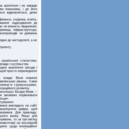
а кропіткою і не завжди
ви показника, і до його
ося відмовлятися, деякі
інанси, соціалка, освіта,
вмання: надходження до
х чи кількість лікарняних
довища, інфраструктуру.
газопроводів чи довжина
ідно до методології, а не
проекту.
української статистики.
влади і суспільства.
ені аналітичні заходи і
, щоб просто оприлюднити
и влади. Вони повинні
авлінських рішень. Саме
вняння їх з румунськими.
еграційного розвитку.
наголошує Богдан Білик. –
 Ми зможемо порівнювати
ісця».
тування».
винні викладати на сайт
 аналізуючи цифри, щоб
напрямок. Для прикладу,
ського ринку. Якщо для
ривень, то за три місяці
орієнтації на внутрішній
аних щодо інноваційної