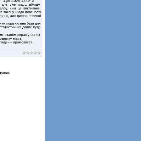
нтацію важко зробити.
 але уже масштабнішу.
алізу, чим це викликане:
тя закону щодо власності
итання, але цифри повинні
– як порівняльна база для
 статистичних даних буде
им станом справ у різних
звитку міста.
 людей – промовиста.
тувачі.