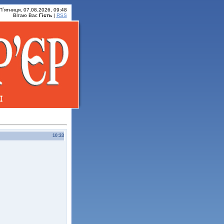
П`ятниця, 07.08.2026, 09:48
Вітаю Вас
Гість
|
RSS
10:33