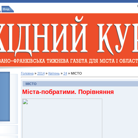
Вхід
Головна
»
2014
»
Квітень
»
24
» МІСТО
МІСТО
Міста-побратими. Порівняння