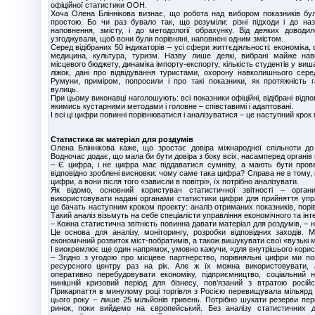
офіційної статистики ООН.
Хоча Олена Бліннікова визнає, що робота над вибором показників бул
простою. Бо чи раз бувало так, що розуміли: різні підходи і до наз
наповнення, змісту, і до методології обрахунку. Від деяких доводил
узгоджували, щоб вони були порівняні, наповнені одним змістом.
Серед відібраних 50 індикаторів – усі сфери життєдіяльності: економіка, ф
медицина, культура, туризм. Назву лише деякі, вибрані майже на
місцевого бюджету, динаміка імпорту-експорту, кількість студентів у виша
ліжок, дані про відвідування туристами, охорону навколишнього сере
Румуни, приміром, попросили і про такі показники, як протяжність 
вулиць.
При цьому виконавці наголошують: всі показники офіційні, відібрані відпов
якимись кустарними методами і головне – співставимі і адаптовані.
І всі ці цифри повинні порівнюватися і аналізуватися – це наступний крок 
Статистика як матеріал для роздумів
Олена Бліннікова каже, що зростає довіра міжнародної спільноти до 
Водночас додає, що мала би бути довіра з боку всіх, насамперед органів 
– Є цифра, і не цифра має піддаватися сумніву, а мають бути провед
відповідно зроблені висновки: чому саме така цифра? Справа не в тому
цифри, а вони після того «зависли в повітрі», їх потрібно аналізувати.
Як відомо, основний користувач статистичної звітності – орган
використовувати надані органами статистики цифри для прийняття упр
це бачать наступним кроком проекту: аналіз отриманих показників, порі
Такий аналіз візьмуть на себе спеціалісти управління економічного та інт
– Кожна статистична звітність повинна давати матеріал для роздумів, – 
Це основа для аналізу, моніторингу, розробки відповідних заходів.
економічний розвиток міст-побратимів, а також вишукувати свої «вузькі м
І виокремлює ще один напрямок, умовно кажучи, «для внутрішього корис
– Згідно з угодою про місцеве партнерство, порівняльні цифри ми по
ресурсного центру раз на рік. Але ж їх можна використовувати,
оперативно перебудовувати економіку, підприємництво, соціальний 
нинішній кризовий період для бізнесу, пов’язаний з втратою росій
Прикарпаття в минулому році торгівля з Росією перевищувала мільярд г
цього року – лише 25 мільйонів гривень. Потрібно шукати резерви пере
ринок, поки вийдемо на європейський. Без аналізу статистичних д