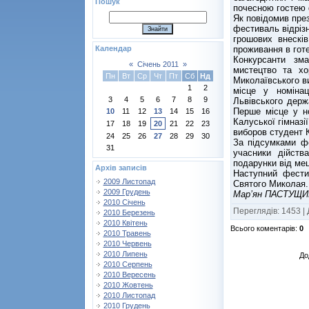
Пошук
почесною гостею 
Як повідомив пре
фестиваль відрізн
грошових внескі
проживання в готе
Календар
Конкурсанти зма
«
Січень 2011
»
мистецтво та хо
Пн
Вт
Ср
Чт
Пт
Сб
Нд
Миколаївського в
1
2
місце у номінац
3
4
5
6
7
8
9
Львівського дер
Перше місце у но
10
11
12
13
14
15
16
Калуської гімназі
17
18
19
20
21
22
23
виборов студент К
24
25
26
27
28
29
30
За підсумками фе
31
учасники дійств
подарунки від мец
Архів записів
Наступний фести
2009 Листопад
Святого Миколая.
2009 Грудень
Мар’ян ПАСТУЩИ
2010 Січень
Переглядів
:
1453
|
2010 Березень
2010 Квітень
Всього коментарів
:
0
2010 Травень
2010 Червень
2010 Липень
До
2010 Серпень
2010 Вересень
2010 Жовтень
2010 Листопад
2010 Грудень