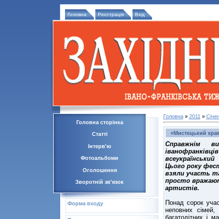
Головна
Реєстрація
Вхід
Головна
»
2011
»
Січе
Головна сторінка
«Мистецький храм
Статті
Справжнім в
Інтерв'ю
іванофранкі
всеукраїнськи
Фотоальбоми
Цього року фес
Оголошення
взяли участь та
просто вражают
Зворотній зв'язок
артистів.
Понад сорок учас
Форма входу
неповних сімей, 
багатодітних і м