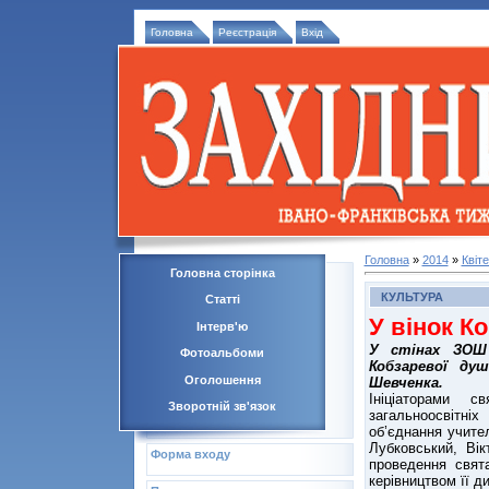
Головна
Реєстрація
Вхід
Головна
»
2014
»
Квіт
Головна сторінка
КУЛЬТУРА
Статті
У вінок К
Інтерв'ю
У стінах ЗОШ
Фотоальбоми
Кобзаревої душ
Оголошення
Шевченка.
Ініціаторами с
Зворотній зв'язок
загальноосвітні
об’єднання учите
Лубковський, Ві
Форма входу
проведення свят
керівництвом її д