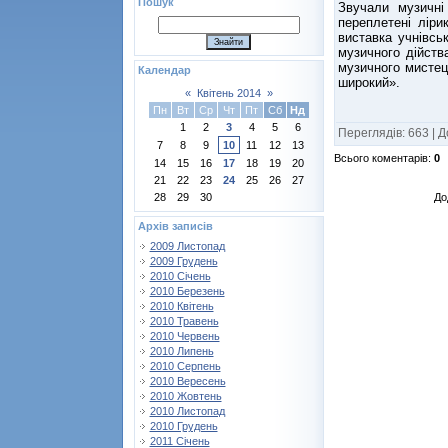
Пошук
Звучали музичні
переплетені лір
виставка учнівсь
музичного дійств
музичного мистец
Календар
широкий».
«
Квітень 2014
»
Пн
Вт
Ср
Чт
Пт
Сб
Нд
1
2
3
4
5
6
Переглядів
:
663
|
Д
7
8
9
10
11
12
13
Всього коментарів
:
0
14
15
16
17
18
19
20
21
22
23
24
25
26
27
До
28
29
30
Архів записів
2009 Листопад
2009 Грудень
2010 Січень
2010 Березень
2010 Квітень
2010 Травень
2010 Червень
2010 Липень
2010 Серпень
2010 Вересень
2010 Жовтень
2010 Листопад
2010 Грудень
2011 Січень