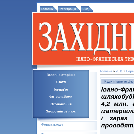
Головна
Реєстрація
Вхід
Головна
»
2011
»
Бере
Головна сторінка
Куди пішли асфал
Статті
Івано-Фр
Інтерв'ю
шляхобуд
Фотоальбоми
4,2 млн.
Оголошення
матеріали
Зворотній зв'язок
і зараз
проводять
Форма входу