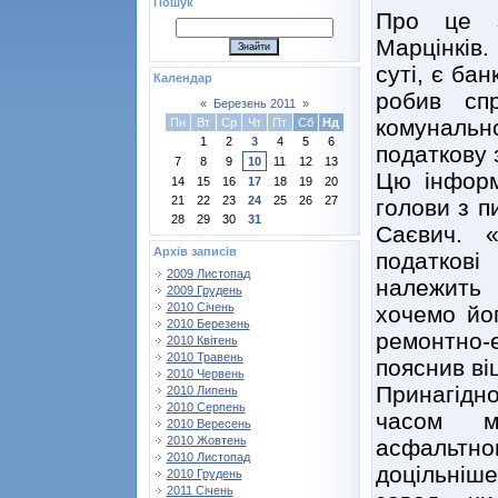
Пошук
Про це з
Марцінків.
суті, є бан
Календар
робив сп
«
Березень 2011
»
комуналь
Пн
Вт
Ср
Чт
Пт
Сб
Нд
1
2
3
4
5
6
податкову 
7
8
9
10
11
12
13
Цю інформ
14
15
16
17
18
19
20
21
22
23
24
25
26
27
голови з п
28
29
30
31
Саєвич. 
Архів записів
податкові
2009 Листопад
належить
2009 Грудень
2010 Січень
хочемо йо
2010 Березень
ремонтно
2010 Квітень
2010 Травень
пояснив ві
2010 Червень
Принагідн
2010 Липень
2010 Серпень
часом м
2010 Вересень
2010 Жовтень
асфальтн
2010 Листопад
доцільніш
2010 Грудень
2011 Січень