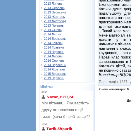
прискореного нав
2013 Липень
Експериментальн
2013 Серпень
батьки дуже доб
2013 Вересень
подальшому діт
2013 Жовтень
навчатися за при
2013 Листопад
прискореного на
2013 Грудень
для неї таке навч
2014 Січень
– Такий клас має
2014 Лютий
мене матеріал за
2014 Березень
давати у такі 
2014 Квітень
навчитися пізнава
2014 Травень
навчання в класа
2014 Червень
труднощів, – зізн
2014 Липень
Наразі клас прис
2014 Серпень
запроваджено в І
2014 Вересень
багатьох дітей, я
2014 Жовтень
не повинно става
2015 Березень
Володимир БОДА
2019 Червень
Переглядів
:
1237
|
Міні-чат
Всього коментарів
:
0
До