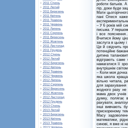
2011 Січень
роботи батьків. 
2011 Лютий
пір, доки буде за
2011 Березень
Мати цьогорічног
2011 Квітень
пані Олеся каже
2011 Травень
експериментальни
2011 Червень
– У 6 років мій с
2011 Липень
письма. У першому
2011 Серпень
і все пояснення
2011 Вересень
Вчитися йому цік
2011 Жовтень
заслуга в цьому і
2011 Листопад
Це й свідчить про
2011 Грудень
потенційне бажан
2012 Січень
дитина талановит
2012 Лютий
відіграють саме 
2012 Березень
намагатися її зр
2012 Квітень
внутрішнім світом
2012 Травень
– Коли моя дочка
2012 Червень
яка школа краща 
2012 Липень
вільно читала, р
2012 Серпень
для зарахування 
2012 Вересень
жодного разу не
2012 Жовтень
мама двох учнів
2012 Листопад
думку, полягає 
2012 Грудень
рахувати, аналізу
2013 Січень
інші вивчають б
2013 Лютий
прискореному тем
2013 Березень
Масу задоволенн
2013 Квітень
математики, рід
2013 Травень
синові, я вже ні 
2013 Червень