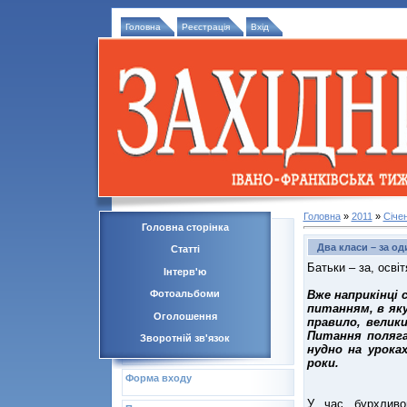
Головна
Реєстрація
Вхід
Головна
»
2011
»
Січе
Головна сторінка
Два класи – за од
Статті
Батьки – за, осві
Інтерв'ю
Вже наприкінці
Фотоальбоми
питанням, в яку
Оголошення
правило, велики
Питання поляга
Зворотній зв'язок
нудно на урока
роки.
Форма входу
У час бурхливог