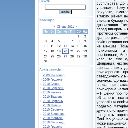
Пошук
суспільства до
уявляємо. Тому б
рахувати, намагає
з таким рівнем з
вивчати буквар і 
Календар
до навчання. Том
«
Січень 2011
»
перед вибором – я
Пн
Вт
Ср
Чт
Пт
Сб
Нд
Протягом останніх
1
2
діє програма при
3
4
5
6
7
8
9
років навчання вс
не меншає. Тому
10
11
12
13
14
15
16
психологом та 
17
18
19
20
21
22
23
оригінальне, бо 
24
25
26
27
28
29
30
клас, то вже од
31
Щоправда, експер
вирішальним у до
Архів записів
прискореною пр
2009 Листопад
стверджують у міс
2009 Грудень
Боячись, що надал
2010 Січень
навчальних закл
2010 Березень
прискорене навча
2010 Квітень
– Рішення про пр
2010 Травень
обласного інсти
2010 Червень
управління совіт
2010 Липень
подаємо матеріа
2010 Серпень
дуже тісно прижи
2010 Вересень
працюють творчі п
2010 Жовтень
Пані Коцюбинськ
2010 Листопад
може вирішитися п
2010 Грудень
дітей. Експериме