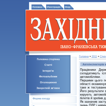
Головна
Реєстрація
Вхід
Головна
»
2011
»
Січе
Головна сторінка
Автоінспекторів 
Статті
Працівники Держ
Інтерв'ю
складатимуть іс
автомобілями.
Фотоальбоми
Першими цього по
Оголошення
області екзамену
таке ж тестуванн
Зворотній зв'язок
Його результати 
керують автомоб
білетів й зробив 
Форма входу
Як зазначив заст
знань ПДР і нави