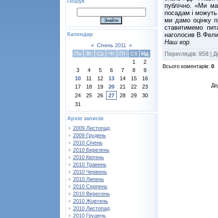
Пошук
публічно. «Ми м
посадам і можуть 
ми дамо оцінку п
ставитимемо пит
наголосив В.Фели
Календар
Наш кор.
«
Січень 2011
»
Переглядів
:
958
|
Д
Пн
Вт
Ср
Чт
Пт
Сб
Нд
1
2
Всього коментарів
:
0
3
4
5
6
7
8
9
10
11
12
13
14
15
16
До
17
18
19
20
21
22
23
24
25
26
27
28
29
30
31
Архів записів
2009 Листопад
2009 Грудень
2010 Січень
2010 Березень
2010 Квітень
2010 Травень
2010 Червень
2010 Липень
2010 Серпень
2010 Вересень
2010 Жовтень
2010 Листопад
2010 Грудень