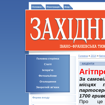
Головна
Реєстрація
Вхід
Головна
»
2014
»
Квіт
Головна сторінка
АКЦЕНТИ
Статті
Агітпр
Інтерв'ю
Фотоальбоми
За самов
Оголошення
місцях п
Зворотній зв'язок
партосер
1700 грив
Форма входу
Про це 