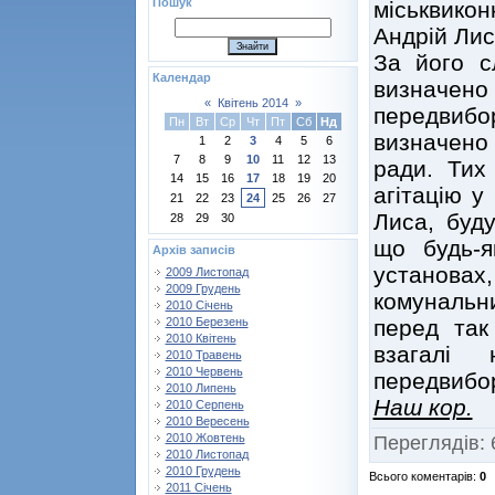
Пошук
міськвикон
Андрій Лис
За його с
Календар
визначе
«
Квітень 2014
»
передвибо
Пн
Вт
Ср
Чт
Пт
Сб
Нд
визначено
1
2
3
4
5
6
7
8
9
10
11
12
13
ради. Тих
14
15
16
17
18
19
20
агітацію у
21
22
23
24
25
26
27
Лиса, буд
28
29
30
що будь-я
Архів записів
установ
2009 Листопад
2009 Грудень
комунальни
2010 Січень
перед так
2010 Березень
2010 Квітень
взагалі
2010 Травень
2010 Червень
передвибор
2010 Липень
Наш кор.
2010 Серпень
2010 Вересень
2010 Жовтень
Переглядів
:
2010 Листопад
2010 Грудень
Всього коментарів
:
0
2011 Січень