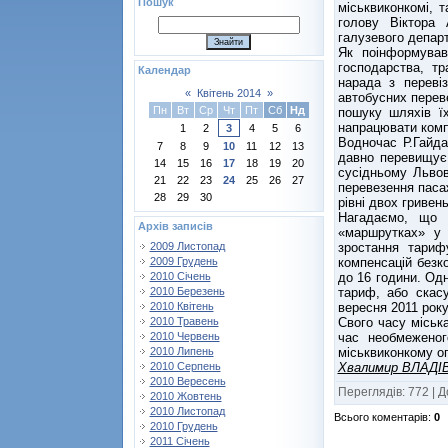
Пошук
міськвиконкомі, т
голову Віктора 
галузевого депар
Як поінформував
господарства, т
Календар
нарада з переві
«
Квітень 2014
»
автобусних переве
Пн
Вт
Ср
Чт
Пт
Сб
Нд
пошуку шляхів ї
напрацювати комп
1
2
3
4
5
6
Водночас Р.Гайда
7
8
9
10
11
12
13
давно перевищує 
14
15
16
17
18
19
20
сусідньому Льво
21
22
23
24
25
26
27
перевезення пасаж
28
29
30
рівні двох гривень
Нагадаємо, що 
Архів записів
«маршрутках» у 
зростання тариф
2009 Листопад
компенсацій безк
2009 Грудень
до 16 години. Од
2010 Січень
тариф, або скас
2010 Березень
вересня 2011 року
2010 Квітень
Свого часу міськ
2010 Травень
час необмеженог
2010 Червень
міськвиконкому 
2010 Липень
Хвалимир ВЛАДІ
2010 Серпень
2010 Вересень
Переглядів
:
772
|
Д
2010 Жовтень
2010 Листопад
Всього коментарів
:
0
2010 Грудень
2011 Січень