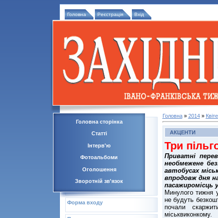
Головна
Реєстрація
Вхід
Головна
»
2014
»
Квіт
Головна сторінка
АКЦЕНТИ
Статті
Три пільг
Інтерв'ю
Приватні перев
Фотоальбоми
необмежене без
Оголошення
автобусах міськ
впродовж дня н
Зворотній зв'язок
пасажиромісць у
Минулого тижня у
не будуть безкошт
Форма входу
почали скаржит
міськвиконкому.