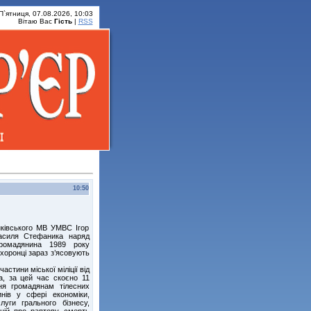
П`ятниця, 07.08.2026, 10:03
Вітаю Вас
Гість
|
RSS
10:50
нківського МВ УМВС Ігор
асиля Стефаника наряд
громадянина 1989 року
хоронці зараз з’ясовують
стини міської міліції від
а, за цей час скоєно 11
ня громадянам тілесних
нів у сфері економіки,
уги грального бізнесу,
цій про раптову смерть