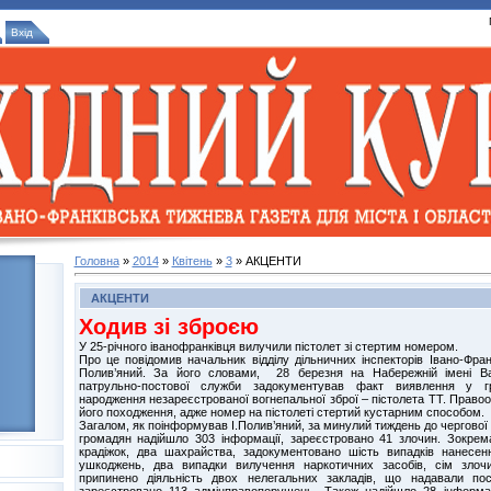
Вхід
Головна
»
2014
»
Квітень
»
3
» АКЦЕНТИ
АКЦЕНТИ
Ходив зі зброєю
У 25-річного іванофранківця вилучили пістолет зі стертим номером.
Про це повідомив начальник відділу дільничних інспекторів Івано-Фра
Полив’яний. За його словами, 28 березня на Набережній імені В
патрульно-постової служби задокументував факт виявлення у 
народження незареєстрованої вогнепальної зброї – пістолета ТТ. Правоо
його походження, адже номер на пістолеті стертий кустарним способом.
Загалом, як поінформував І.Полив’яний, за минулий тиждень до чергової ча
громадян надійшло 303 інформації, зареєстровано 41 злочин. Зокрем
крадіжок, два шахрайства, задокументовано шість випадків нанесен
ушкоджень, два випадки вилучення наркотичних засобів, сім злочи
припинено діяльність двох нелегальних закладів, що надавали посл
зареєстровано 113 адмінправопорушень. Також надійшло 28 інформа