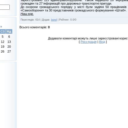
громадян та 27 інформацій про дорожньо-транспортні пригоди.
До охорони громадського порядку у місті були задіяні 50 працівників м
«Самооборони» та 30 представників громадського формування «Штаб».
Наш кор.
Переглядів
:
614
|
Додав
:
bond
|
Рейтинг
:
0.0
/
0
»
Всього коментарів
:
0
Сб
Нд
5
6
Додавати коментарі можуть лише зареєстровані корис
[
Реєстрація
|
Вхід
]
12
13
19
20
26
27