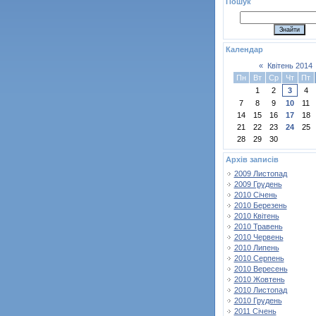
Пошук
Календар
«
Квітень 2014
Пн
Вт
Ср
Чт
Пт
1
2
3
4
7
8
9
10
11
14
15
16
17
18
21
22
23
24
25
28
29
30
Архів записів
2009 Листопад
2009 Грудень
2010 Січень
2010 Березень
2010 Квітень
2010 Травень
2010 Червень
2010 Липень
2010 Серпень
2010 Вересень
2010 Жовтень
2010 Листопад
2010 Грудень
2011 Січень