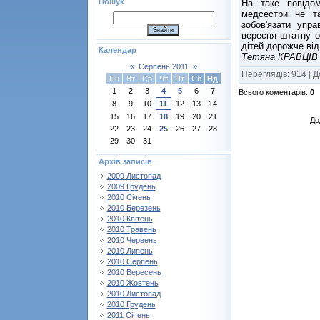
Пошук
На таке повідо
медсестри не т
зобов'язати упра
вересня штатну о
дітей дорожче від
Календар
Тетяна КРАВЦІВ
«
Серпень 2011
»
Переглядів
:
914
|
Д
Пн
Вт
Ср
Чт
Пт
Сб
Нд
1
2
3
4
5
6
7
Всього коментарів
:
0
8
9
10
11
12
13
14
15
16
17
18
19
20
21
До
22
23
24
25
26
27
28
29
30
31
Архів записів
2009 Листопад
2009 Грудень
2010 Січень
2010 Березень
2010 Квітень
2010 Травень
2010 Червень
2010 Липень
2010 Серпень
2010 Вересень
2010 Жовтень
2010 Листопад
2010 Грудень
2011 Січень