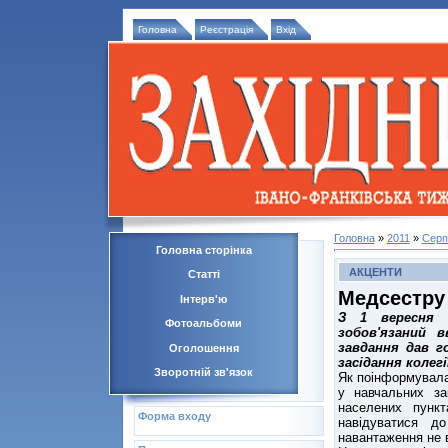
Головна
Реєстрація
Вхід
Головна
»
2011
»
Серп
Головна сторінка
АКЦЕНТИ
Статті
Медсестру 
Інтерв'ю
З 1 вересня 
Фотоальбоми
зобов'язаний 
завдання дав г
Оголошення
засідання колегі
Зворотній зв'язок
Як поінформувала
у навчальних з
населених пунк
Форма входу
навідуватися д
навантаження не