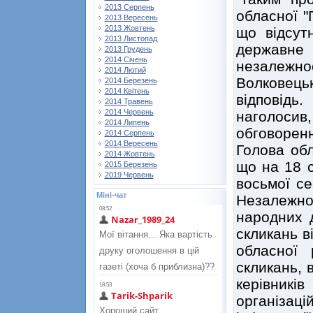
2013 Серпень
обласної "
2013 Вересень
2013 Жовтень
що відсут
2013 Листопад
державне 
2013 Грудень
2014 Січень
незалежнос
2014 Лютий
Волковець
2014 Березень
2014 Квітень
відповід
2014 Травень
2014 Червень
наголоси
2014 Липень
обговорення
2014 Серпень
2014 Вересень
Голова об
2014 Жовтень
що на 18 с
2015 Березень
2019 Червень
восьмої се
Міні-чат
Незалежно
народних д
скликань в
обласної 
скликань, 
керівникі
організац