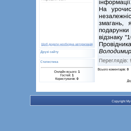
інформації
На урочис
незалежні
змагань, 
подарунк
відзнаку "
Провідник
Щоб додати необхідна авторизація
Володими
Друзі сайту
Переглядів
:
Статистика
Всього коментарів
:
0
Онлайн всього:
1
Гостей:
1
Користувачів:
0
До
Copyright M