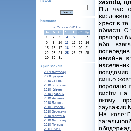
заходи, п
Пошук
Під час о
висловил
Календар
хрестів та
«
Серпень 2011
»
області. Є
Пн
Вт
Ср
Чт
Пт
Сб
Нд
прапори бі
1
2
3
4
5
6
7
або взаг
8
9
10
11
12
13
14
15
16
17
18
19
20
21
попередив
22
23
24
25
26
27
28
негайне в
29
30
31
населен
Архів записів
повідомив
2009 Листопад
2009 Грудень
синьо-жо
2010 Січень
передано в
2010 Березень
2010 Квітень
висіти на 
2010 Травень
2010 Червень
якому пр
2010 Липень
зауважив 
2010 Серпень
2010 Вересень
На колегі
2010 Жовтень
загаль
2010 Листопад
2010 Грудень
облдержа
2011 Січень