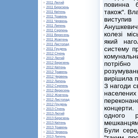
2011 Лютий
повинна 
2011 Березень
також". Вл
2011 Квітень
2011 Травень
виступив
2011 Червень
Анушкеви
2011 Липень
2011 Серпень
колезі мі
2011 Вересень
2011 Жовтень
який наго
2011 Листопад
систему пр
2011 Грудень
2012 Січень
комунальн
2012 Лютий
потрібно
2012 Березень
2012 Квітень
розумувань
2012 Травень
2012 Червень
вирішила п
2012 Липень
З нагоди с
2012 Серпень
2012 Вересень
населени
2012 Жовтень
переконан
2012 Листопад
2012 Грудень
концерти.
2013 Січень
2013 Лютий
одного 
2013 Березень
мешканцям
2013 Квітень
2013 Травень
Були серед
2013 Червень
"таким пр
2013 Липень