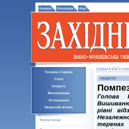
Головна
Реєстрація
Вхід
Головна
»
2011
»
Серп
Головна сторінка
АКЦЕНТИ
Статті
Помпез
Інтерв'ю
Фотоальбоми
Голова І
Оголошення
Вишиван
Зворотній зв'язок
рівні ві
Незалежн
Форма входу
теренах