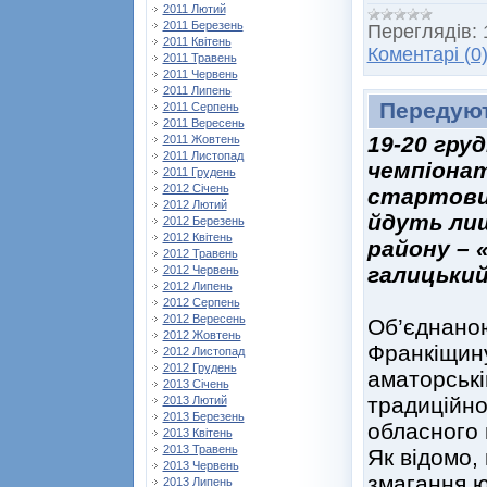
2011 Лютий
2011 Березень
Переглядів:
2011 Квітень
Коментарі (0
2011 Травень
2011 Червень
2011 Липень
Передуют
2011 Серпень
2011 Вересень
19-20 гру
2011 Жовтень
2011 Листопад
чемпіонат
2011 Грудень
2012 Січень
стартових
2012 Лютий
йдуть ли
2012 Березень
2012 Квітень
району – 
2012 Травень
галицький
2012 Червень
2012 Липень
2012 Серпень
2012 Вересень
Об’єднано
2012 Жовтень
Франкіщину
2012 Листопад
2012 Грудень
аматорські
2013 Січень
традиційно
2013 Лютий
2013 Березень
обласного 
2013 Квітень
2013 Травень
Як відомо,
2013 Червень
змагання ю
2013 Липень