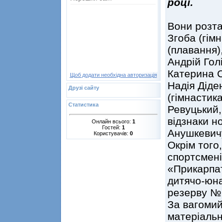
році.
Вони розта
Згоба (гім
(плавання),
Андрій Голі
Катерина С
Щоб додати необхідна авторизація
Надія Діде
Друзі сайту
(гімнастика
Статистика
Ревуцький,
відзнаки н
Онлайн всього:
1
Гостей:
1
Анушкевич
Користувачів:
0
Окрім того,
спортсмені
«Прикарпат
дитячо-юна
резерву №1
За вагомий
матеріальн