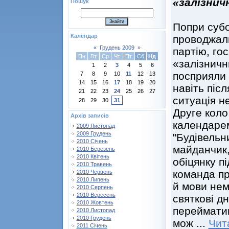
«залізнич
Пошук
Попри субо
Календар
проводжал
«
Грудень 2009
»
партію, го
Пн
Вт
Ср
Чт
Пт
Сб
Нд
«залізничн
1
2
3
4
5
6
посприяли 
7
8
9
10
11
12
13
14
15
16
17
18
19
20
навіть піс
21
22
23
24
25
26
27
ситуація н
28
29
30
31
Друге коло
Архів записів
календаре
2009 Листопад
2009 Грудень
"Будівельни
2010 Січень
майданчик,
2010 Березень
2010 Квітень
обіцянку п
2010 Травень
команда пр
2010 Червень
2010 Липень
й мови нем
2010 Серпень
2010 Вересень
святкові дн
2010 Жовтень
перейматим
2010 Листопад
2010 Грудень
мож
...
Чит
2011 Січень