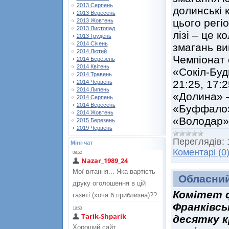
2013 Серпень
долинські 
2013 Вересень
цього регі
2013 Жовтень
2013 Листопад
лізі – це к
2013 Грудень
2014 Січень
змагань ви
2014 Лютий
Чемпіонат о
2014 Березень
2014 Квітень
«Сокіл-Буд
2014 Травень
21:25, 17:
2014 Червень
2014 Липень
«Долина» – 
2014 Серпень
2014 Вересень
«Буффало»
2014 Жовтень
«Володар»
2015 Березень
2019 Червень
Переглядів:
Міні-чат
Коментарі (0
Обласний
Комітет ф
Франківсь
десятку к