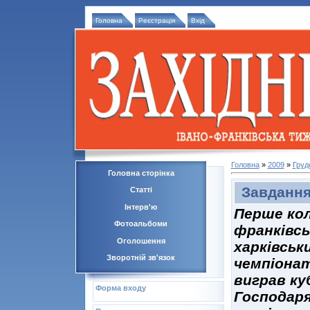
Головна
Реєстрація
Вхід
Головна
»
2009
»
Груд
Головна сторінка
Завдання
Статті
Інтерв'ю
Перше кол
Фотоальбоми
франківсь
Оголошення
харківськ
Зворотній зв'язок
чемпіонат
виграв ку
Форма входу
Господаря