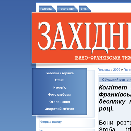
Головна
Реєстрація
Вхід
Головна
»
2009
»
Груд
Головна сторінка
Обласний центр 
Статті
Комітет 
Інтерв'ю
Франківс
Фотоальбоми
десятку 
Оголошення
році.
Зворотній зв'язок
Вони розт
Форма входу
Згоба (г