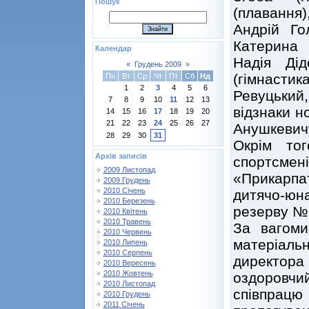
Пошук
(плавання)
Андрій Гол
Катерина 
Календар
Надія Дід
«
Грудень 2009
»
(гімнаст
Пн
Вт
Ср
Чт
Пт
Сб
Нд
1
2
3
4
5
6
Ревуцький,
7
8
9
10
11
12
13
відзнаки н
14
15
16
17
18
19
20
21
22
23
24
25
26
27
Анушкевич
28
29
30
31
Окрім то
Архів записів
спортсмені
2009 Листопад
«Прикарпат
2009 Грудень
2010 Січень
дитячо-юн
2010 Березень
резерву №1
2010 Квітень
2010 Травень
За вагоми
2010 Червень
матеріал
2010 Липень
2010 Серпень
директор
2010 Вересень
2010 Жовтень
оздоровчи
2010 Листопад
співпрацю 
2010 Грудень
2011 Січень