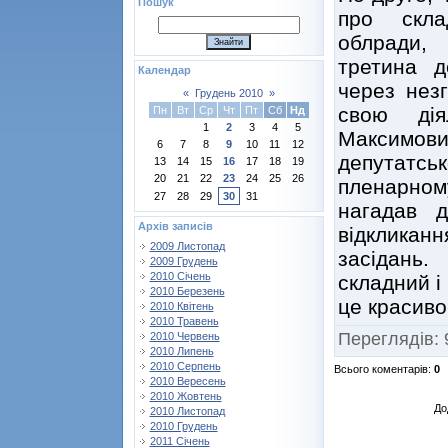
Пошук
про скла
облради,
третина д
Календар
через незг
«
Грудень 2010
»
свою дія
Пн
Вт
Ср
Чт
Пт
Сб
Нд
1
2
3
4
5
Максимови
6
7
8
9
10
11
12
депутатс
13
14
15
16
17
18
19
20
21
22
23
24
25
26
пленарном
27
28
29
30
31
нагадав 
Архів записів
відкликан
2009 Листопад
засідань
2009 Грудень
2010 Січень
складний і
2010 Березень
це красиво
2010 Квітень
2010 Травень
Переглядів
:
2010 Червень
2010 Липень
2010 Серпень
Всього коментарів
:
0
2010 Вересень
2010 Жовтень
До
2010 Листопад
2010 Грудень
2011 Січень