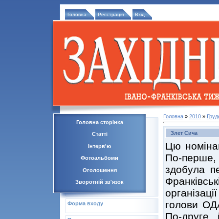
Головна
Реєстрація
Вхід
Головна
»
2010
»
Груд
Головна сторінка
Злет Сича
Статті
Цю номіна
Інтерв'ю
По-перше, 
Фотоальбоми
здобула п
Оголошення
Франківсь
Зворотній зв'язок
організац
голови ОДА
Форма входу
По-друге,