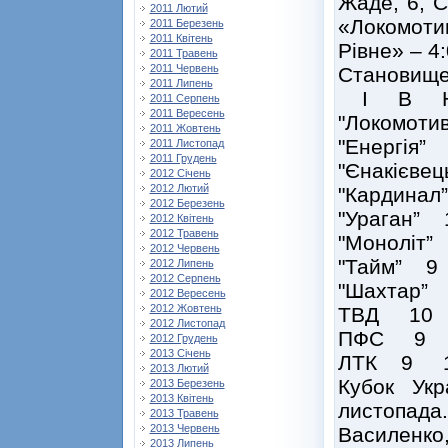
Жаде, 6, С
2011 Лютий
«Локомотив
2011 Березень
2011 Квітень
Рівне» – 4
2011 Травень
2011 Червень
Становище
2011 Липень
І В 
2011 Серпень
2011 Вересень
"Локомо
2011 Жовтень
"Енергі
2011 Листопад
2011 Грудень
"Єнакіє
2012 Січень
2012 Лютий
"Кардин
2012 Березень
"Ураган
2012 Квітень
2012 Травень
"Монолі
2012 Червень
"Тайм”
2012 Липень
2012 Серпень
"Шахтар
2012 Вересень
2012 Жовтень
ТВД 10
2012 Листопад
ПФС 9 
2012 Грудень
2013 Січень
ЛТК 9 
2013 Лютий
Кубок Укр
2013 Березень
2013 Квітень
листопад
2013 Травень
2013 Червень
Василенко
2013 Липень