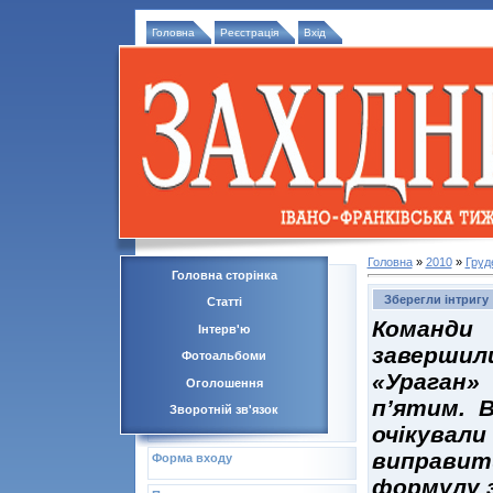
Головна
Реєстрація
Вхід
Головна
»
2010
»
Груд
Головна сторінка
Зберегли інтригу
Статті
Команди 
Інтерв'ю
завершили
Фотоальбоми
«Ураган
Оголошення
п’ятим. В
Зворотній зв'язок
очікувал
виправит
Форма входу
формулу 