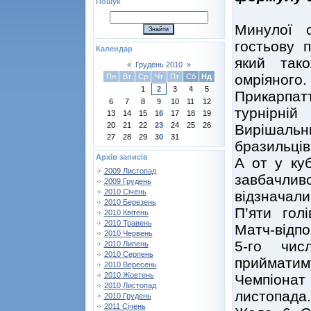
Пошук
Минулої с
гостьову 
Календар
який так
«
Грудень 2010
»
омріяног
Пн
Вт
Ср
Чт
Пт
Сб
Нд
1
2
3
4
5
Прикарпа
6
7
8
9
10
11
12
турнірні
13
14
15
16
17
18
19
20
21
22
23
24
25
26
Вирішаль
27
28
29
30
31
бразильців
Архів записів
А от у ку
2009 Листопад
завбачливо
2009 Грудень
2010 Січень
відзначал
2010 Березень
П’яти гол
2010 Квітень
2010 Травень
Матч-відпо
2010 Червень
5-го чис
2010 Липень
2010 Серпень
прийматим
2010 Вересень
2010 Жовтень
Чемпіона
2010 Листопад
листопада
2010 Грудень
2011 Січень