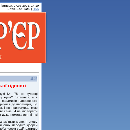
П`ятниця, 07.08.2026, 14:19
Вітаю Вас
Гість
|
RSS
11:34
ої гідності
руті № 78, на зупинці
ву їдеш? Катаєшся, а я
о пасажирів наповненого
ернувся до пасажирів, що
овк і не принижував мою
те саме. Я не міг терпіти
 дуже помилилися ті, які
апам’ятав мене. І знову
чинених передніх дверей
моїм носом водій раптово