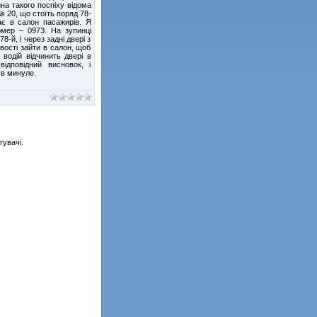
ина такого поспіху відома
 20, що стоїть поряд 78-
кає в салон пасажирів. Я
омер – 0973. На зупинці
8-й, і через задні двері з
вості зайти в салон, щоб
водій відчинить двері в
ідповідний висновок, і
 в минуле.
тувачі.