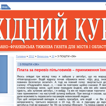
Вхід
Головна
»
2012
»
Вересень
»
20
» З ПОШТИ «ЗК»
З ПОШТИ «ЗК»
Плата за перевіз пільговиків – приниження їхнь
Якось опівдні три місяці тому я зайшов у автобус, що на марш
«Новгородська». Водій відразу почав ображати мене: «Що, дєд, зно
повинен безплатно возити!». А тоді на повний голос звертається д
салону: «Подумайте лише...», – і вже їм повторює щойно сказане. Я зв
стояли попереду мене, щоб вони передали водієві, аби він або зам
гідність, або зупинив автобус, і я вийду. Та він не переставав торочити 
таке приниження і на наступній зупинці вийшов. При виході я сказав, що
дали можливість перевозити пасажирів невихованій людині.
Про цей неприємний випадок я навіть призабув, але водій – ні. Він з
неприємність: третього вересня о 19 год. 35 хв. я підходжу до від
автобуса (той же маршрут № 78) на зупинці «Вокзал». Та перед самим 