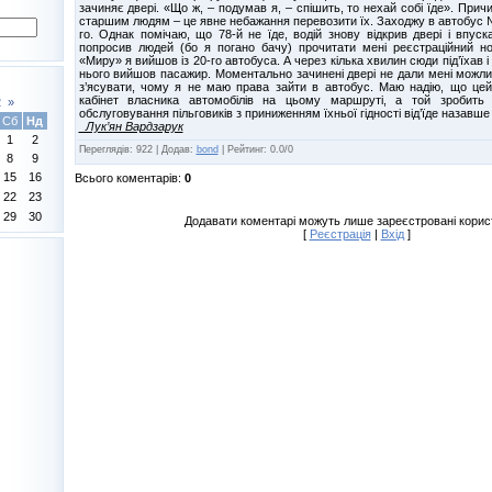
зачиняє двері. «Що ж, – подумав я, – спішить, то нехай собі їде». Прич
старшим людям – це явне небажання перевозити їх. Заходжу в автобус №
го. Однак помічаю, що 78-й не їде, водій знову відкрив двері і впус
попросив людей (бо я погано бачу) прочитати мені реєстраційний н
«Миру» я вийшов із 20-го автобуса. А через кілька хвилин сюди під’їхав і 7
нього вийшов пасажир. Моментально зачинені двері не дали мені можли
з’ясувати, чому я не маю права зайти в автобус. Маю надію, що цей 
кабінет власника автомобілів на цьому маршруті, а той зробить в
2
»
обслуговування пільговиків з приниженням їхньої гідності від’їде назавше
Сб
Нд
Лук’ян Вардзарук
1
2
Переглядів
:
922
|
Додав
:
bond
|
Рейтинг
:
0.0
/
0
8
9
15
16
Всього коментарів
:
0
22
23
29
30
Додавати коментарі можуть лише зареєстровані корис
[
Реєстрація
|
Вхід
]