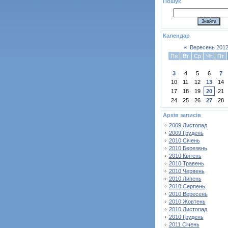
Пошук
Календар
«
Вересень 201
Пн
Вт
Ср
Чт
Пт
3
4
5
6
7
10
11
12
13
14
17
18
19
20
21
24
25
26
27
28
Архів записів
2009 Листопад
2009 Грудень
2010 Січень
2010 Березень
2010 Квітень
2010 Травень
2010 Червень
2010 Липень
2010 Серпень
2010 Вересень
2010 Жовтень
2010 Листопад
2010 Грудень
2011 Січень