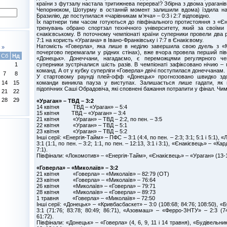
країни з футзалу настала тритижнева перерва!? Збірна з двома ураганів
Чепорнюком, Шотурму в останній момент залишили вдома) їздила на 
Бразилію, де поступилася «чарівникам м’яча» – 0:3 і 2:7 відповідно.
Їх партнери тим часом готуються до півфінального протистояння з «Є
тренувань обрано спортзал технічного університету, який за своїми
єнакієвському. В поточному чемпіонаті країни суперники провели два 
7:1 на користь «Урагана» в Івано-Франківську і 7:7 в Єнакієвому.
Натомість «Говерла», яка лише в неділю завершила свою дуель з «
»
почергово перемагали у рідних стінах), вже вчора провела перший пі
Сб
Нд
«Донецьк». Донеччани, нагадаємо, є переможцями регулярного че
суперники зустрічалися шість разів. В чемпіонаті зафіксовано нічию – 
1
команд. А от у кубку суперліги «Говерла» двічі поступилася донеччанам
7
8
У стартовому раунді плей-офф «Донецьк» прогнозовано швидко здо
команди виникла пауза у виступах. Залишається лише гадати, як 
14
15
підопічних Саші Обрадовіча, які сповнені бажання потрапити у фінал. Чи
21
22
28
29
«Ураган» – ТВД – 3:2
14 квітня ТВД – «Ураган» – 5:4
15 квітня ТВД – «Ураган» – 3:4
21 квітня «Ураган» – ТВД – 2:2, по пен. – 3:5
22 квітня «Ураган» – ТВД – 5:1
23 квітня «Ураган» – ТВД – 5:2
Інші серії: «Енергія-Тайм» – ПФС – 3:1 (4:4, по пен. – 2:3; 3:1; 5:1 і 5:1),
3:1 (1:1, по пен. – 3:2; 1:1, по пен. – 12:13, 3:1 і 3:1), «Єнакієвець» – «Кард
7:1).
Півфінали: «Локомотив» – «Енергія-Тайм», «Єнакієвець» – «Ураган» (13-14
«Говерла» – «Миколаїв» – 3:2
21 квітня «Говерла» – «Миколаїв» – 82:79 (ОТ)
23 квітня «Говерла» – «Миколаїв» – 76:64
26 квітня «Миколаїв» – «Говерла» – 79:71
28 квітня «Миколаїв» – «Говерла» – 89:73
1 травня «Говерла» – «Миколаїв» – 72:50
Інші серії: «Донецьк» – «Кривбасбаскет» – 3:0 (108:68; 84:76; 108:50), «
3:1 (71:76; 83:78; 80:49; 86:71), «Азовмаш» – «Ферро-ЗНТУ» – 2:3 (74:
61:72).
Півфінали: «Донецьк» – «Говерла» (4, 6, 9, 11 і 14 травня), «Будівельн