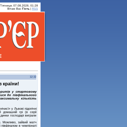
П`ятниця, 07.08.2026, 01:28
Вітаю Вас
Гість
|
RSS
12:32
в країни!
воритів у стартовому
ися до півфінального
аксимальну кількість
чиєї» у Львові підопічні
 домашній грі (в серії
єдинки господарі виграли
ки. Можливо, зайвий матч
 півфіналом в чемпіонаті