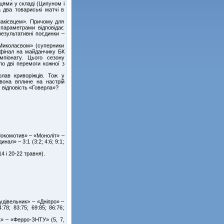
цями у складі (Ципуном і
два товариські матчі в
накієвцем». Причому для
 параметрами відповідає
результативні поєдинки –
Миколаєвом» (суперники
вфінал на майданчику БК
мпіонату. Цього сезону
по дві перемоги кожної з
.
лав криворіжців. Тож у
вона вплине на настрій
м відповість «Говерла»?
 «Локомотив» – «Моноліт» –
инал» – 3:1 (3:2; 4:6; 9:1;
 і 20-22 травня).
Будівельник» – «Дніпро» –
78; 83:75; 69:85; 86:76;
ик» – «Ферро-ЗНТУ» (5, 7,