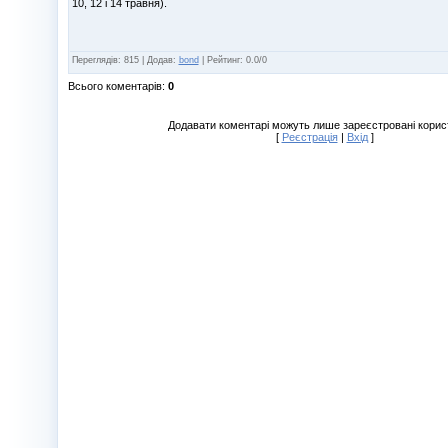
10, 12 і 14 травня).
Переглядів
:
815
|
Додав
:
bond
|
Рейтинг
:
0.0
/
0
Всього коментарів
:
0
Додавати коментарі можуть лише зареєстровані корис
[
Реєстрація
|
Вхід
]