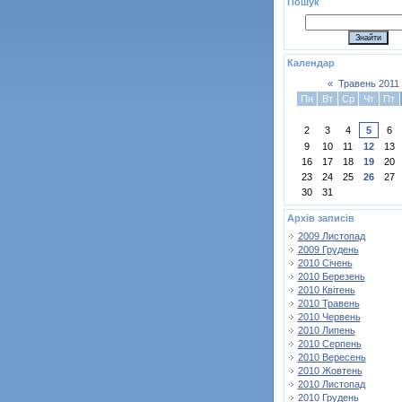
Пошук
Календар
«
Травень 2011
Пн
Вт
Ср
Чт
Пт
2
3
4
5
6
9
10
11
12
13
16
17
18
19
20
23
24
25
26
27
30
31
Архів записів
2009 Листопад
2009 Грудень
2010 Січень
2010 Березень
2010 Квітень
2010 Травень
2010 Червень
2010 Липень
2010 Серпень
2010 Вересень
2010 Жовтень
2010 Листопад
2010 Грудень