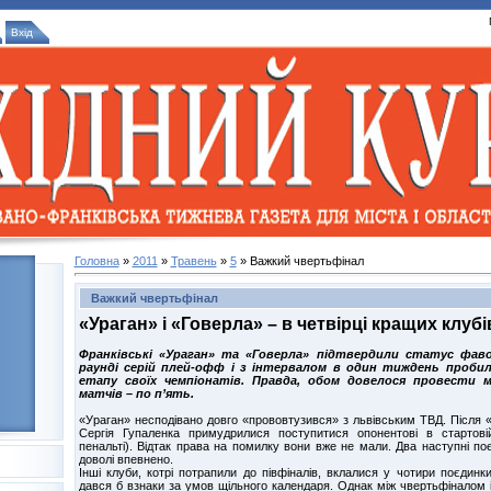
Вхід
Головна
»
2011
»
Травень
»
5
» Важкий чвертьфінал
Важкий чвертьфінал
«Ураган» і «Говерла» – в четвірці кращих клубі
Франківські «Ураган» та «Говерла» підтвердили статус фа
раунді серій плей-офф і з інтервалом в один тиждень пробил
етапу своїх чемпіонатів. Правда, обом довелося провести м
матчів – по п’ять.
«Ураган» несподівано довго «прововтузився» з львівським ТВД. Після «ні
Сергія Гупаленка примудрилися поступитися опонентові в стартовій
пенальті). Відтак права на помилку вони вже не мали. Два наступні по
доволі впевнено.
Інші клуби, котрі потрапили до півфіналів, вклалися у чотири поєдин
дався б взнаки за умов щільного календаря. Однак між чвертьфіналом і