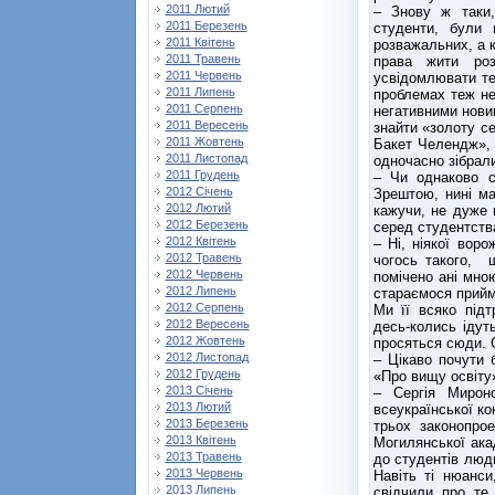
2011 Лютий
– Знову ж таки,
2011 Березень
студенти, були 
2011 Квітень
розважальних, а 
2011 Травень
права жити роз
2011 Червень
усвідомлювати те
2011 Липень
проблемах теж не
2011 Серпень
негативними нови
2011 Вересень
знайти «золоту с
2011 Жовтень
Бакет Челендж»,
2011 Листопад
одночасно зібрал
2011 Грудень
– Чи однаково с
2012 Січень
Зрештою, нині ма
2012 Лютий
кажучи, не дуже 
2012 Березень
серед студентств
2012 Квітень
– Ні, ніякої вор
2012 Травень
чогось такого, 
2012 Червень
помічено ані мною
2012 Липень
стараємося прийма
2012 Серпень
Ми її всяко під
2012 Вересень
десь-колись ідут
2012 Жовтень
просяться сюди. 
2012 Листопад
– Цікаво почути 
2012 Грудень
«Про вищу освіту»
2013 Січень
– Сергія Мирон
2013 Лютий
всеукраїнської ко
2013 Березень
трьох законопро
2013 Квітень
Могилянської ака
2013 Травень
до студентів люд
2013 Червень
Навіть ті нюанси
2013 Липень
свідчили про те