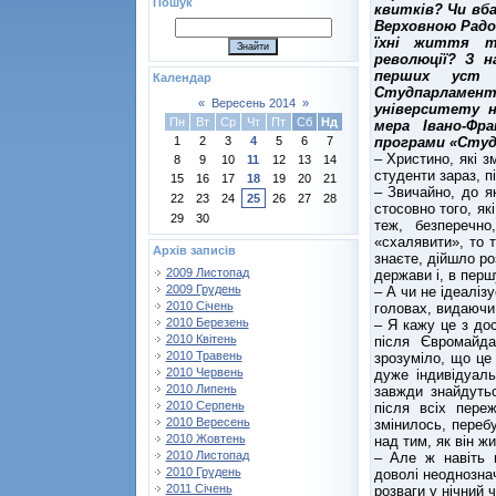
Пошук
квитків? Чи вб
Верховною Радо
їхні життя т
революції? З н
перших уст «
Календар
Студпарламен
«
Вересень 2014
»
університету 
Пн
Вт
Ср
Чт
Пт
Сб
Нд
мера Івано-Фра
програми «Студе
1
2
3
4
5
6
7
– Христино, які з
8
9
10
11
12
13
14
студенти зараз, п
15
16
17
18
19
20
21
– Звичайно, до як
22
23
24
25
26
27
28
стосовно того, як
29
30
теж, безперечн
«схалявити», то 
Архів записів
знаєте, дійшло ро
2009 Листопад
держави і, в перш
2009 Грудень
– А чи не ідеаліз
2010 Січень
головах, видаючи
2010 Березень
– Я кажу це з до
2010 Квітень
після Євромайда
2010 Травень
зрозуміло, що це 
2010 Червень
дуже індивідуаль
2010 Липень
завжди знайдуть
2010 Серпень
після всіх пере
2010 Вересень
змінилось, переб
2010 Жовтень
над тим, як він ж
2010 Листопад
– Але ж навіть п
2010 Грудень
доволі неоднозна
2011 Січень
розваги у нічний ч