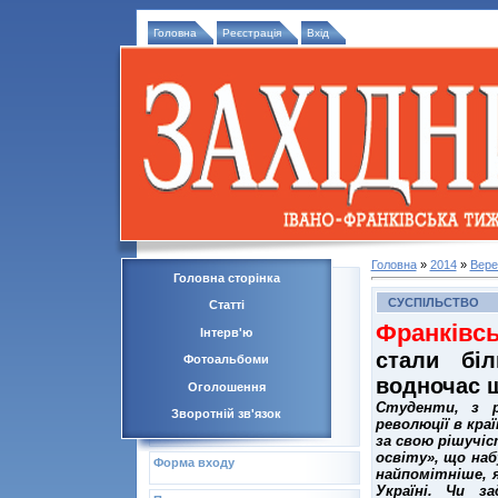
Головна
Реєстрація
Вхід
Головна
»
2014
»
Вере
Головна сторінка
СУСПІЛЬСТВО
Статті
Франківсь
Інтерв'ю
стали бі
Фотоальбоми
водночас щ
Оголошення
Студенти, з р
Зворотній зв'язок
революції в кра
за свою рішучіс
освіту», що наб
Форма входу
найпомітніше, 
Україні. Чи з