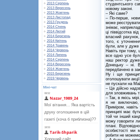
2013 Серпень
студентського са
2013 Вересень
новому законі.
2013 Жовтень
– Які саме?
2013 Листопад
– По-перше, нов
2013 Грудень
може реєструватис
2014 Січень
знімає, наприклад
2014 Лютий
ці піввідсотка ві
2014 Березень
власний рахунок,
2014 Квітень
того, є уточненн
2014 Травень
були, але у дуже 
2014 Червень
Навіть при тому, 
2014 Липень
все одно усе бул
2014 Серпень
наш ректор дуже
2014 Вересень
Донецьку – ні. 
2014 Жовтень
передбачено в зак
2015 Березень
Ну і ще принцип
2019 Червень
оголошувати акції
не пускали на Май
Міні-чат
– Це дійсно надз
для зловживань т
– Так, в якісь мі
я не виключаю, 
Приміром, навіть 
принципі має бут
той чи інший кан
можу говорити л
плані. Відповід
особистості ми 
робити не можемо 
– А були вже спр