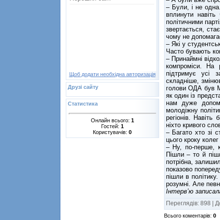
– Були, і не одна
вплинути навіть 
політичними парт
звертається, ста
чому не допомага
– Які у студентсь
Часто бувають ко
– Принаймні відко
компроміси. На 
підтримує усі з
Щоб додати необхідна авторизація
складніше, зміню
Друзі сайту
голови ОДА був М
як один із предст
нам дуже допом
Статистика
молодіжну політик
регіонів. Навіть
Онлайн всього:
1
ніхто кривого сло
Гостей:
1
– Багато хто зі с
Користувачів:
0
цього кроку коле
– Ну, по-перше, 
Пішли – то й піш
потрібна, залишил
показово попереду
пішли в політику.
розумні. Але певн
Інтерв’ю запис
Переглядів
:
898
|
Д
Всього коментарів
:
0