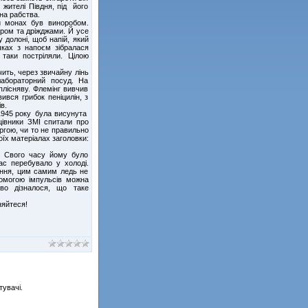
 жителі Півдня, під його
на рабства.
й монах був виноробом.
кром та дріжджами. Й усе
 долоні, щоб напій, який
шках з напоєм зібралася
 таки постріляли. Цілою
чить, через звичайну лінь
лабораторний посуд. На
плісняву. Флемінг вивчив
ився грибок пеніцилін, з
в.
 1945 року була висунута
цівники ЗМІ спитали про
ргою, чи то не правильно
їх матеріалах заголовки:
. Свого часу йому було
ас перебувало у холоді.
ання, цим самим ледь не
помогою імпульсів можна
во дізналося, що таке
няйтеся!
тувачі.