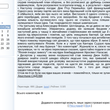
скурив генеральний план оборони, а без розписаної до дрібниць схеми
керівництвом, були розгромлені та втратили владу, а в результаті – відмі
• Наступну сходинку посідає Дом П'єр Периньйон. Цей французьки
Одного разу велику партію кислого вина бідолашний хотів врятувати цу
б обійшлося, якби він про нього не забув. Вистачило б одного сплеску у
двічі перебродив, розніс геть усю виноробню. Бо від бродіння у пля
велика кількість вуглекислого газу. Цього не сталося, хоча пляшки
залишилася тільки одна. Так «народилося» перше шампанське.
»
• На третьому місці Александер Флемінг. Шотландець, як це дивно не зву
Сб
Нд
винайшов антибіотики. Збираючись додому, він залишив брудним 
1
2
наступний день у чашці із звичайними стафілококами він виявив ще й 
зразок під мікроскопом і помітив, що цвіль знищувала бактерії. Це вияв
8
9
якого вчений і виділив ліки пеніцилін. З того часу почалася ера антибіотикі
15
16
• Через помилку перекладу світ дізнався, що таке ядерна зброя. В липні
вимога капітулювати Японію. Коли ж у прем`єра Кантара Судзукі пра
22
23
ультиматум, той лиш буркнув " без коментарів". Журналісти ж, своєю че
29
30
зрозумівши, чи то не вірно переклавши сказане, одностайно подали в сво
"Японія ігнорує вимогу" і як наслідок бомбардування Хіросіми і Нагасакі.
• Десертом у нашому меню погрішностей став інженер Джон Хоббс
довірено знайти спосіб швидко обігріти людське тіло, яке тривалий ч
Вчений використовував для розігріву високочастотне радіовипромінюв
підсмажив десятки пацієнтів, проте на щастя він помітив, що за до
запустити серце людини, що зупинилося. Так з того дня людст
кардіостимулятор.
Отож які б не були наслідки ваших вчинків – помиляйтеся, тільки не зупи
Христина САДОВА
Переглядів
:
666
|
Додав
:
bond
|
Рейтинг
:
0.0
/
0
Всього коментарів
:
0
Додавати коментарі можуть лише зареєстровані корис
[
Реєстрація
|
Вхід
]