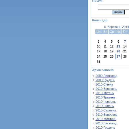
Пошук
Календар
«
Березень 2014
Пн
Вт
Ср
Чт
Пт
3
4
5
6
7
10
11
12
13
14
17
18
19
20
21
24
25
26
27
28
31
Архів записів
2009 Листопад
2009 Грудень
2010 Січень
2010 Березень
2010 Квітень
2010 Травень
2010 Червень
2010 Липень
2010 Серпень
2010 Вересень
2010 Жовтень
2010 Листопад
2010 Грудень