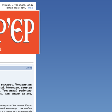
П`ятниця, 07.08.2026, 22:42
Вітаю Вас
Гість
|
RSS
10:53
е важливо. Головне те,
ий. Можливо, саме ви
ю. Тож нехай рейтинг
с, але, перш за все,
 генерала Харлема Хілла.
ьовий командир так любив
ось замість сигарети він