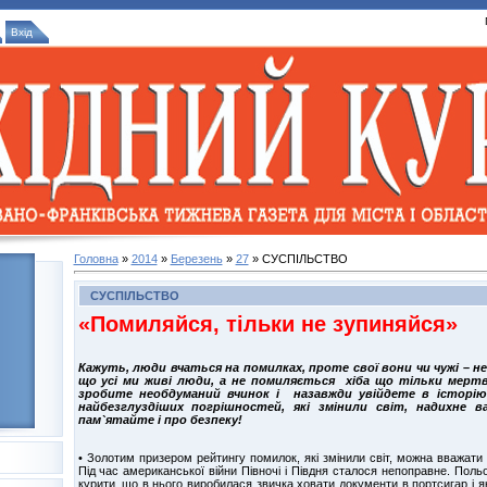
Вхід
Головна
»
2014
»
Березень
»
27
» СУСПІЛЬСТВО
СУСПІЛЬСТВО
«Помиляйся, тільки не зупиняйся»
Кажуть, люди вчаться на помилках, проте свої вони чи чужі – н
що усі ми живі люди, а не помиляється хіба що тільки мертв
зробите необдуманий вчинок і назавжди увійдете в історі
найбезглуздіших погрішностей, які змінили світ, надихне ва
пам`ятайте і про безпеку!
• Золотим призером рейтингу помилок, які змінили світ, можна вважати
Під час американської війни Півночі і Півдня сталося непоправне. Пол
курити, що в нього виробилася звичка ховати документи в портсигар і як